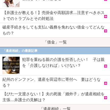
【弁護士が教える！】売掛金や高額請求…注意すべきホス
トでのトラブルとその対処法
破産手続きをしても支払い義務を免れない借金ってどんな
もの？
「借金」一覧
「遺産相続」の最新記事
犯罪を重ねる親の介護を拒否したい！ 子は親
を「介護しなければ」いけない？
紀州のドンファン、遺産を田辺市に寄付へ 妻はどうな
る？
【びた一文渡さない！】夫の死後「婚外子」が遺産相続を
主張…弁護士の見解は？
「遺産相続」一覧