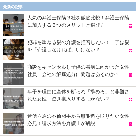
最新の記事
人気の弁護士保険３社を徹底比較！弁護士保険
に加入する５つのメリットと選び方
犯罪を重ねる親の介護を拒否したい！ 子は親
を「介護しなければ」いけない？
商談をキャンセルし子供の看病に向かった女性
社員 会社の解雇処分に問題はあるのか？
年子を理由に産休を断られ「辞めろ」と非難さ
れた女性 泣き寝入りするしかない？
音信不通の不倫相手から慰謝料を取りたい女性
必見！請求方法を弁護士が解説