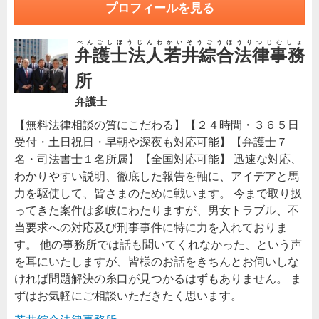
プロフィールを見る
べんごしほうじんわかいそうごうほうりつじむしょ
弁護士法人若井綜合法律事務
所
弁護士
【無料法律相談の質にこだわる】【２４時間・３６５日
受付・土日祝日・早朝や深夜も対応可能】【弁護士７
名・司法書士１名所属】【全国対応可能】 迅速な対応、
わかりやすい説明、徹底した報告を軸に、アイデアと馬
力を駆使して、皆さまのために戦います。 今まで取り扱
ってきた案件は多岐にわたりますが、男女トラブル、不
当要求への対応及び刑事事件に特に力を入れておりま
す。 他の事務所では話も聞いてくれなかった、という声
を耳にいたしますが、皆様のお話をきちんとお伺いしな
ければ問題解決の糸口が見つかるはずもありません。 ま
ずはお気軽にご相談いただきたく思います。