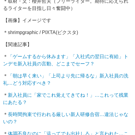
＊取材・文：櫻井哲夫（フリーライター。期待に応えられ
るライターを目指し日々奮闘中）
【画像】イメージです
＊shrimpgraphic / PIXTA(ピクスタ)
【関連記事】
＊
「ゲームするから休みます」「入社式の翌日に有給」ト
ンデモ新入社員の言動、どこまでセーフ？
＊
「朝は早く来い」「上司より先に帰るな」新入社員の洗
礼…どう対応すべき？
＊
新入社員に「家でこれ覚えてきてね！」…これって残業
にあたる？
＊
長時間拘束で行われる厳しい新人研修合宿…違法じゃな
いの？
＊
体調不良なのに「這ってでも出社しろ」と言われた…こ