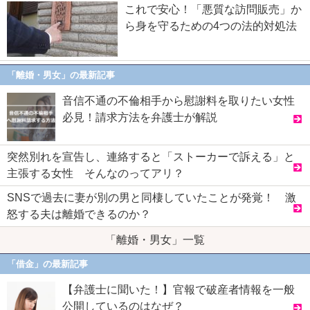
これで安心！「悪質な訪問販売」か
ら身を守るための4つの法的対処法
「離婚・男女」の最新記事
音信不通の不倫相手から慰謝料を取りたい女性
必見！請求方法を弁護士が解説
突然別れを宣告し、連絡すると「ストーカーで訴える」と
主張する女性 そんなのってアリ？
SNSで過去に妻が別の男と同棲していたことが発覚！ 激
怒する夫は離婚できるのか？
「離婚・男女」一覧
「借金」の最新記事
【弁護士に聞いた！】官報で破産者情報を一般
公開しているのはなぜ？