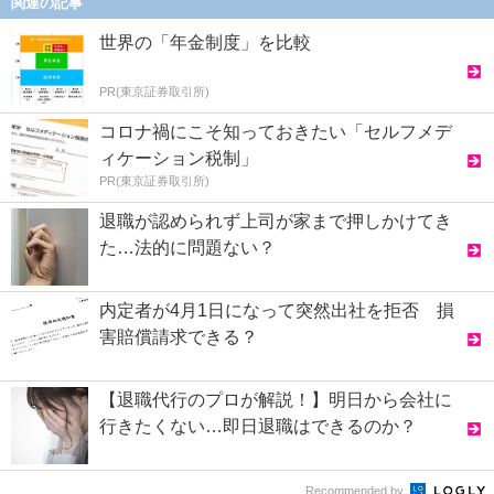
関連の記事
世界の「年金制度」を比較
PR(東京証券取引所)
コロナ禍にこそ知っておきたい「セルフメデ
ィケーション税制」
PR(東京証券取引所)
退職が認められず上司が家まで押しかけてき
た…法的に問題ない？
内定者が4月1日になって突然出社を拒否 損
害賠償請求できる？
【退職代行のプロが解説！】明日から会社に
行きたくない…即日退職はできるのか？
Recommended by