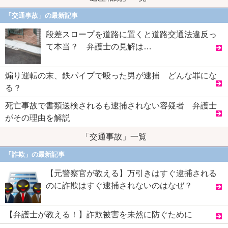
「交通事故」の最新記事
段差スロープを道路に置くと道路交通法違反っ
て本当？ 弁護士の見解は…
煽り運転の末、鉄パイプで殴った男が逮捕 どんな罪にな
る？
死亡事故で書類送検されるも逮捕されない容疑者 弁護士
がその理由を解説
「交通事故」一覧
「詐欺」の最新記事
【元警察官が教える】万引きはすぐ逮捕される
のに詐欺はすぐ逮捕されないのはなぜ？
【弁護士が教える！】詐欺被害を未然に防ぐために