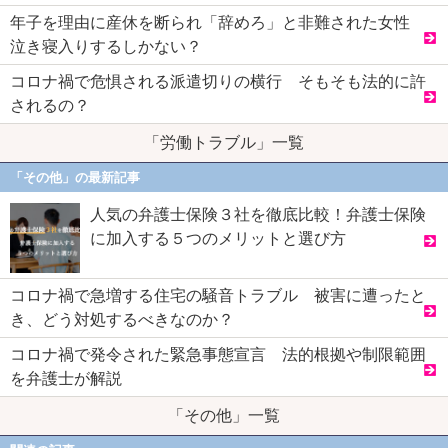
年子を理由に産休を断られ「辞めろ」と非難された女性
泣き寝入りするしかない？
コロナ禍で危惧される派遣切りの横行 そもそも法的に許
されるの？
「労働トラブル」一覧
「その他」の最新記事
人気の弁護士保険３社を徹底比較！弁護士保険
に加入する５つのメリットと選び方
コロナ禍で急増する住宅の騒音トラブル 被害に遭ったと
き、どう対処するべきなのか？
コロナ禍で発令された緊急事態宣言 法的根拠や制限範囲
を弁護士が解説
「その他」一覧