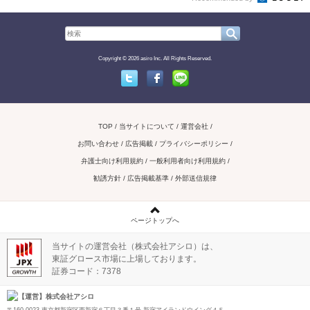
Copyright © 2026 asiro Inc. All Rights Reserved.
Twitter
Facebook
Line
TOP
当サイトについて
運営会社
お問い合わせ / 広告掲載
プライバシーポリシー
弁護士向け利用規約
一般利用者向け利用規約
勧誘方針
広告掲載基準
外部送信規律
ページトップへ
当サイトの運営会社（株式会社アシロ）は、
東証グロース市場に上場しております。
証券コード：7378
【運営】株式会社アシロ
〒160-0023 東京都新宿区西新宿６丁目３番１号 新宿アイランドウイング４Ｆ