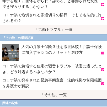
年子を理由に産休を断られ「辞めろ」と非難された女性
泣き寝入りするしかない？
コロナ禍で危惧される派遣切りの横行 そもそも法的に許
されるの？
「労働トラブル」一覧
「その他」の最新記事
人気の弁護士保険３社を徹底比較！弁護士保険
に加入する５つのメリットと選び方
コロナ禍で急増する住宅の騒音トラブル 被害に遭ったと
き、どう対処するべきなのか？
コロナ禍で発令された緊急事態宣言 法的根拠や制限範囲
を弁護士が解説
「その他」一覧
関連の記事