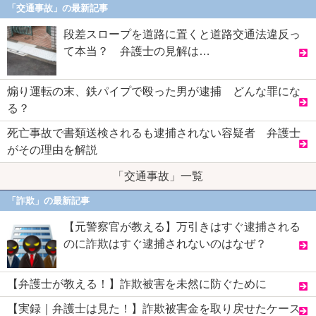
「交通事故」の最新記事
段差スロープを道路に置くと道路交通法違反っ
て本当？ 弁護士の見解は…
煽り運転の末、鉄パイプで殴った男が逮捕 どんな罪にな
る？
死亡事故で書類送検されるも逮捕されない容疑者 弁護士
がその理由を解説
「交通事故」一覧
「詐欺」の最新記事
【元警察官が教える】万引きはすぐ逮捕される
のに詐欺はすぐ逮捕されないのはなぜ？
【弁護士が教える！】詐欺被害を未然に防ぐために
【実録｜弁護士は見た！】詐欺被害金を取り戻せたケース