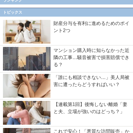
ランキング
トピックス
財産分与を有利に進めるためのポイ
ント2つ
マンション購入時に知らなかった近
隣の工事…騒音被害で損害賠償でき
る？
「誰にも相談できない…」美人局被
害に遭ったらどうすればいい？
【連載第1回】後悔しない離婚「妻
と夫、立場が強いのはどっち？」
これで安心！「悪質な訪問販売」か