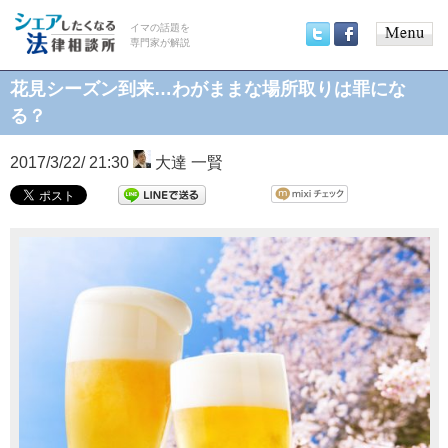
イマの話題を
専門家が解説
Main
Twitter
Facebook
menu
花見シーズン到来…わがままな場所取りは罪にな
る？
2017/3/22/ 21:30
大達 一賢