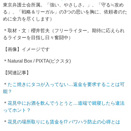
東京弁護士会所属。「強い、やさしさ。」、「守る≒攻め
る」、「戦略＆リーガル」の3つの思いを胸に、依頼者のた
めに全力を尽くします）
＊取材・文：櫻井哲夫（フリーライター。期待に応えられ
るライターを目指し日々奮闘中）
【画像】イメージです
＊Natural Box / PIXTA(ピクスタ)
【関連記事】
＊
たこ焼きにタコが入ってない…返金を要求することは可
能？
＊
花見中にお酒を飲んでうとうと…道端で就寝したら違法
ってホント？
＊
花見の場所取りにも賃金を!? パワハラ防止の心得とは