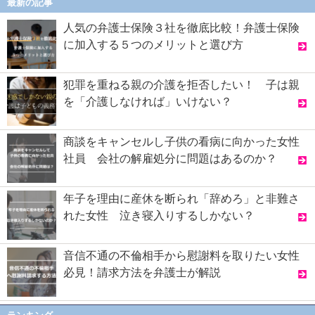
最新の記事
人気の弁護士保険３社を徹底比較！弁護士保険
に加入する５つのメリットと選び方
犯罪を重ねる親の介護を拒否したい！ 子は親
を「介護しなければ」いけない？
商談をキャンセルし子供の看病に向かった女性
社員 会社の解雇処分に問題はあるのか？
年子を理由に産休を断られ「辞めろ」と非難さ
れた女性 泣き寝入りするしかない？
音信不通の不倫相手から慰謝料を取りたい女性
必見！請求方法を弁護士が解説