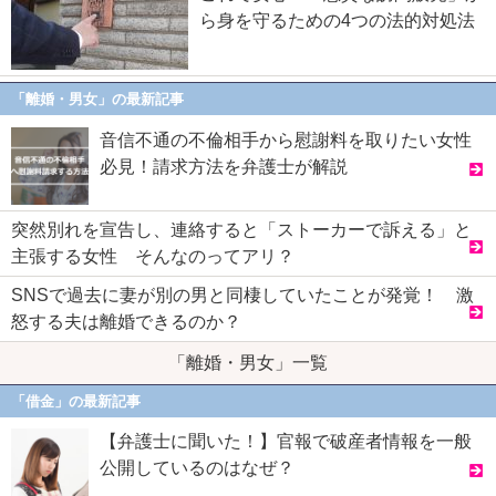
ら身を守るための4つの法的対処法
「離婚・男女」の最新記事
音信不通の不倫相手から慰謝料を取りたい女性
必見！請求方法を弁護士が解説
突然別れを宣告し、連絡すると「ストーカーで訴える」と
主張する女性 そんなのってアリ？
SNSで過去に妻が別の男と同棲していたことが発覚！ 激
怒する夫は離婚できるのか？
「離婚・男女」一覧
「借金」の最新記事
【弁護士に聞いた！】官報で破産者情報を一般
公開しているのはなぜ？