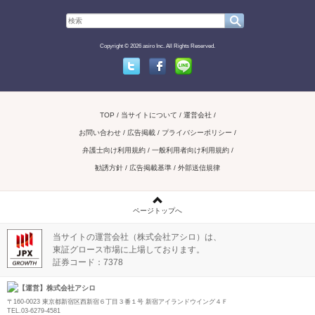
Copyright © 2026 asiro Inc. All Rights Reserved.
Twitter
Facebook
Line
TOP
当サイトについて
運営会社
お問い合わせ / 広告掲載
プライバシーポリシー
弁護士向け利用規約
一般利用者向け利用規約
勧誘方針
広告掲載基準
外部送信規律
ページトップへ
当サイトの運営会社（株式会社アシロ）は、
東証グロース市場に上場しております。
証券コード：7378
【運営】株式会社アシロ
〒160-0023 東京都新宿区西新宿６丁目３番１号 新宿アイランドウイング４Ｆ
TEL.03-6279-4581