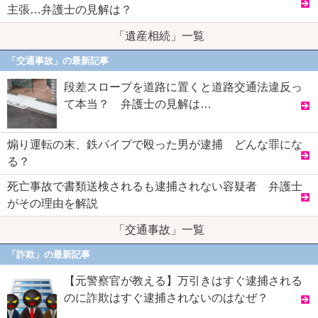
主張…弁護士の見解は？
「遺産相続」一覧
「交通事故」の最新記事
段差スロープを道路に置くと道路交通法違反っ
て本当？ 弁護士の見解は…
煽り運転の末、鉄パイプで殴った男が逮捕 どんな罪にな
る？
死亡事故で書類送検されるも逮捕されない容疑者 弁護士
がその理由を解説
「交通事故」一覧
「詐欺」の最新記事
【元警察官が教える】万引きはすぐ逮捕される
のに詐欺はすぐ逮捕されないのはなぜ？