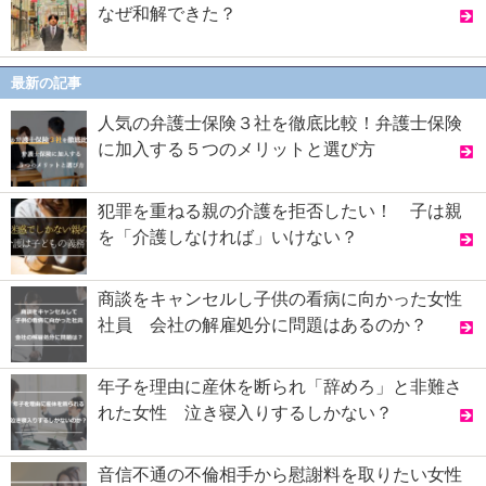
なぜ和解できた？
最新の記事
人気の弁護士保険３社を徹底比較！弁護士保険
に加入する５つのメリットと選び方
犯罪を重ねる親の介護を拒否したい！ 子は親
を「介護しなければ」いけない？
商談をキャンセルし子供の看病に向かった女性
社員 会社の解雇処分に問題はあるのか？
年子を理由に産休を断られ「辞めろ」と非難さ
れた女性 泣き寝入りするしかない？
音信不通の不倫相手から慰謝料を取りたい女性