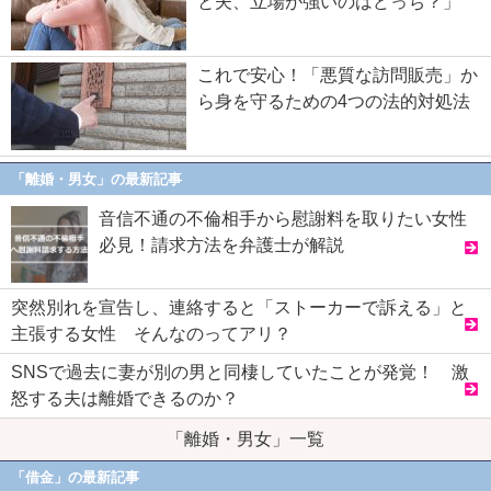
と夫、立場が強いのはどっち？」
これで安心！「悪質な訪問販売」か
ら身を守るための4つの法的対処法
「離婚・男女」の最新記事
音信不通の不倫相手から慰謝料を取りたい女性
必見！請求方法を弁護士が解説
突然別れを宣告し、連絡すると「ストーカーで訴える」と
主張する女性 そんなのってアリ？
SNSで過去に妻が別の男と同棲していたことが発覚！ 激
怒する夫は離婚できるのか？
「離婚・男女」一覧
「借金」の最新記事