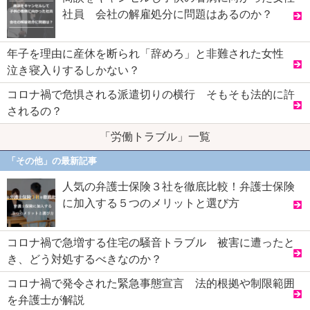
社員 会社の解雇処分に問題はあるのか？
年子を理由に産休を断られ「辞めろ」と非難された女性
泣き寝入りするしかない？
コロナ禍で危惧される派遣切りの横行 そもそも法的に許
されるの？
「労働トラブル」一覧
「その他」の最新記事
人気の弁護士保険３社を徹底比較！弁護士保険
に加入する５つのメリットと選び方
コロナ禍で急増する住宅の騒音トラブル 被害に遭ったと
き、どう対処するべきなのか？
コロナ禍で発令された緊急事態宣言 法的根拠や制限範囲
を弁護士が解説