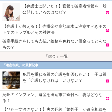
【弁護士に聞いた！】官報で破産者情報を一般
公開しているのはなぜ？
【弁護士が教える！】売掛金や高額請求…注意すべきホス
トでのトラブルとその対処法
破産手続きをしても支払い義務を免れない借金ってどんな
もの？
「借金」一覧
「遺産相続」の最新記事
犯罪を重ねる親の介護を拒否したい！ 子は親
を「介護しなければ」いけない？
紀州のドンファン、遺産を田辺市に寄付へ 妻はどうな
る？
【びた一文渡さない！】夫の死後「婚外子」が遺産相続を