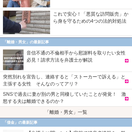
これで安心！「悪質な訪問販売」か
ら身を守るための4つの法的対処法
「離婚・男女」の最新記事
音信不通の不倫相手から慰謝料を取りたい女性
必見！請求方法を弁護士が解説
突然別れを宣告し、連絡すると「ストーカーで訴える」と
主張する女性 そんなのってアリ？
SNSで過去に妻が別の男と同棲していたことが発覚！ 激
怒する夫は離婚できるのか？
「離婚・男女」一覧
「借金」の最新記事