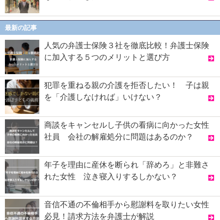
最新の記事
人気の弁護士保険３社を徹底比較！弁護士保険
に加入する５つのメリットと選び方
犯罪を重ねる親の介護を拒否したい！ 子は親
を「介護しなければ」いけない？
商談をキャンセルし子供の看病に向かった女性
社員 会社の解雇処分に問題はあるのか？
年子を理由に産休を断られ「辞めろ」と非難さ
れた女性 泣き寝入りするしかない？
音信不通の不倫相手から慰謝料を取りたい女性
必見！請求方法を弁護士が解説