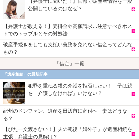
【弁護士に聞いた！】官報で破産者情報を一般
公開しているのはなぜ？
【弁護士が教える！】売掛金や高額請求…注意すべきホス
トでのトラブルとその対処法
破産手続きをしても支払い義務を免れない借金ってどんな
もの？
「借金」一覧
「遺産相続」の最新記事
犯罪を重ねる親の介護を拒否したい！ 子は親
を「介護しなければ」いけない？
紀州のドンファン、遺産を田辺市に寄付へ 妻はどうな
る？
【びた一文渡さない！】夫の死後「婚外子」が遺産相続を
主張…弁護士の見解は？