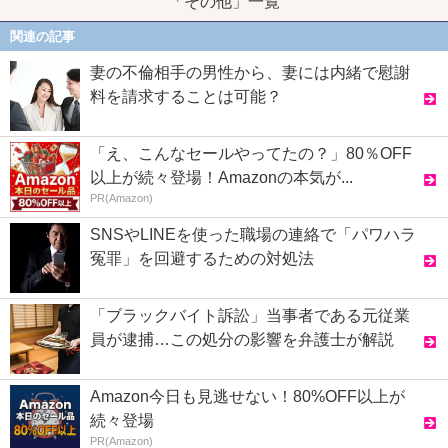
「その他」一覧
関連の記事
妻の不倫相手の男性から、妻には内緒で慰謝
料を請求することは可能？
「え、こんなセールやってたの？」80％OFF
以上が続々登場！Amazonの本気が...
PR(Amazon)
SNSやLINEを使った職場の連絡で「パワハラ
冤罪」を回避するための対処法
「ブラックバイト訴訟」当事者である元従業
員が逮捕…この処分の影響を弁護士が解説
Amazon今日も見逃せない！80%OFF以上が
続々登場
PR(Amazon)