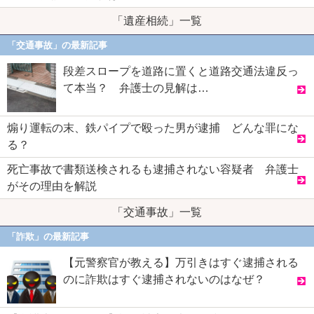
「遺産相続」一覧
「交通事故」の最新記事
段差スロープを道路に置くと道路交通法違反っ
て本当？ 弁護士の見解は…
煽り運転の末、鉄パイプで殴った男が逮捕 どんな罪にな
る？
死亡事故で書類送検されるも逮捕されない容疑者 弁護士
がその理由を解説
「交通事故」一覧
「詐欺」の最新記事
【元警察官が教える】万引きはすぐ逮捕される
のに詐欺はすぐ逮捕されないのはなぜ？