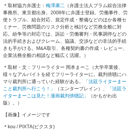
＊取材協力弁護士：
梅澤康二
（弁護士法人プラム綜合法律
事務所。東京都出身。2008年に弁護士登録。労働事件、労
使トラブル、組合対応、規定作成・整備などのほか各種セ
ミナー、労務問題のリスク分析と検討など労務全般に対
応。紛争等の対応では、訴訟・労働審判・民事調停などの
法的手続きおよびクレーム、協議、交渉などの非法的手続
きも手がける。M&A取引、各種契約書の作成・レビュー、
企業法務全般の相談など幅広く活躍。）
＊取材・文：フリーライター 岡本まーこ（大学卒業後、
様々なアルバイトを経てフリーライターに。裁判傍聴にハ
マり裁判所に通っていた経験がある。
「法廷ライターまー
こと裁判所へ行こう！」
（エンターブレイン）、
「法廷ラ
イターまーこは見た！漫画裁判傍聴記」
（かもがわ出
版）。）
【画像】イメージです
＊kou / PIXTA(ピクスタ)