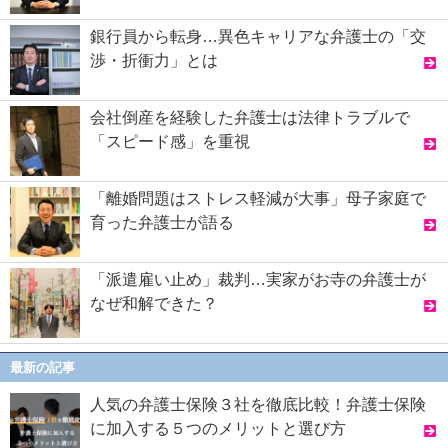
銀行員から転身…異色キャリアな弁護士の「交
渉・折衝力」とは
会社倒産を経験した弁護士は法律トラブルで
「スピード感」を重視
「離婚問題はストレス軽減が大事」母子家庭で
育った弁護士が語る
「派遣雇い止め」裁判…実家がお寺の弁護士が
なぜ和解できた？
最新の記事
人気の弁護士保険３社を徹底比較！弁護士保険
に加入する５つのメリットと選び方