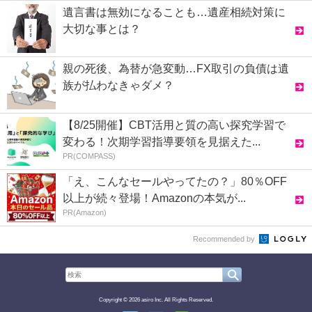
遺言書は無効になることも…遺産相続対策に
大切な事とは？
親の死後、為替が急変動…FX取引の負債は遺
族が払わなきゃダメ？
【8/25開催】CBT活用と質の高い探究学習で
変わる！次期学習指導要領を見据えた...
PR(COMPASS)
「え、こんなセールやってたの？」80％OFF
以上が続々登場！Amazonの本気が...
PR(Amazon)
Recommended by
Copyright © 2026 asiro Inc. All Rights Reserved.