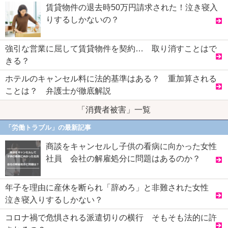
賃貸物件の退去時50万円請求された！泣き寝入
りするしかないの？
強引な営業に屈して賃貸物件を契約… 取り消すことはで
きる？
ホテルのキャンセル料に法的基準はある？ 重加算される
ことは？ 弁護士が徹底解説
「消費者被害」一覧
「労働トラブル」の最新記事
商談をキャンセルし子供の看病に向かった女性
社員 会社の解雇処分に問題はあるのか？
年子を理由に産休を断られ「辞めろ」と非難された女性
泣き寝入りするしかない？
コロナ禍で危惧される派遣切りの横行 そもそも法的に許