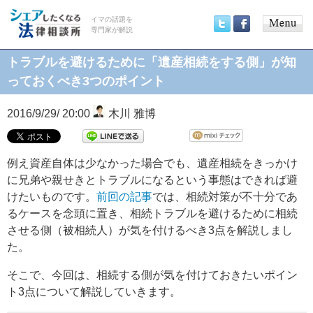
イマの話題を
専門家が解説
Main
Twitter
Facebook
menu
トラブルを避けるために「遺産相続をする側」が知
っておくべき3つのポイント
2016/9/29/ 20:00
木川 雅博
例え資産自体は少なかった場合でも、遺産相続をきっかけ
に兄弟や親せきとトラブルになるという事態はできれば避
けたいものです。
前回の記事
では、相続対策が不十分であ
るケースを念頭に置き、相続トラブルを避けるために相続
させる側（被相続人）が気を付けるべき3点を解説しまし
た。
そこで、今回は、相続する側が気を付けておきたいポイン
ト3点について解説していきます。