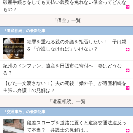
破産手続きをしても支払い義務を免れない借金ってどんな
もの？
「借金」一覧
「遺産相続」の最新記事
犯罪を重ねる親の介護を拒否したい！ 子は親
を「介護しなければ」いけない？
紀州のドンファン、遺産を田辺市に寄付へ 妻はどうな
る？
【びた一文渡さない！】夫の死後「婚外子」が遺産相続を
主張…弁護士の見解は？
「遺産相続」一覧
「交通事故」の最新記事
段差スロープを道路に置くと道路交通法違反っ
て本当？ 弁護士の見解は…