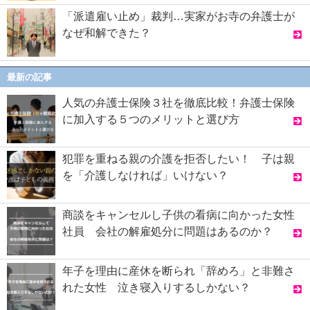
「派遣雇い止め」裁判…実家がお寺の弁護士が
なぜ和解できた？
最新の記事
人気の弁護士保険３社を徹底比較！弁護士保険
に加入する５つのメリットと選び方
犯罪を重ねる親の介護を拒否したい！ 子は親
を「介護しなければ」いけない？
商談をキャンセルし子供の看病に向かった女性
社員 会社の解雇処分に問題はあるのか？
年子を理由に産休を断られ「辞めろ」と非難さ
れた女性 泣き寝入りするしかない？