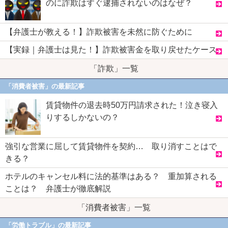
のに詐欺はすぐ逮捕されないのはなぜ？
【弁護士が教える！】詐欺被害を未然に防ぐために
【実録｜弁護士は見た！】詐欺被害金を取り戻せたケース
「詐欺」一覧
「消費者被害」の最新記事
賃貸物件の退去時50万円請求された！泣き寝入
りするしかないの？
強引な営業に屈して賃貸物件を契約… 取り消すことはで
きる？
ホテルのキャンセル料に法的基準はある？ 重加算される
ことは？ 弁護士が徹底解説
「消費者被害」一覧
「労働トラブル」の最新記事