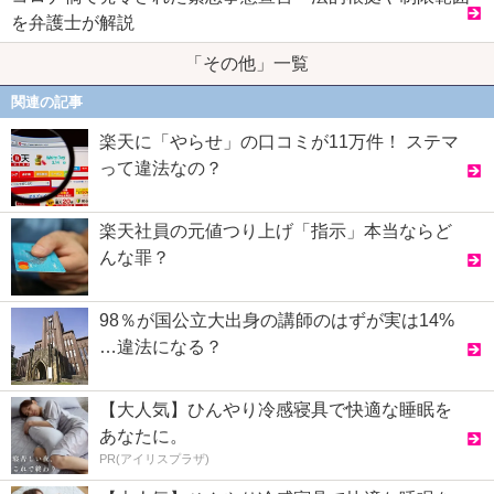
を弁護士が解説
「その他」一覧
関連の記事
楽天に「やらせ」の口コミが11万件！ ステマ
って違法なの？
楽天社員の元値つり上げ「指示」本当ならど
んな罪？
98％が国公立大出身の講師のはずが実は14%
…違法になる？
【大人気】ひんやり冷感寝具で快適な睡眠を
あなたに。
PR(アイリスプラザ)