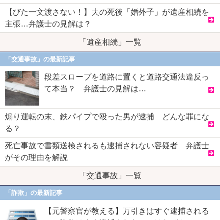
【びた一文渡さない！】夫の死後「婚外子」が遺産相続を
主張…弁護士の見解は？
「遺産相続」一覧
「交通事故」の最新記事
段差スロープを道路に置くと道路交通法違反っ
て本当？ 弁護士の見解は…
煽り運転の末、鉄パイプで殴った男が逮捕 どんな罪にな
る？
死亡事故で書類送検されるも逮捕されない容疑者 弁護士
がその理由を解説
「交通事故」一覧
「詐欺」の最新記事
【元警察官が教える】万引きはすぐ逮捕される