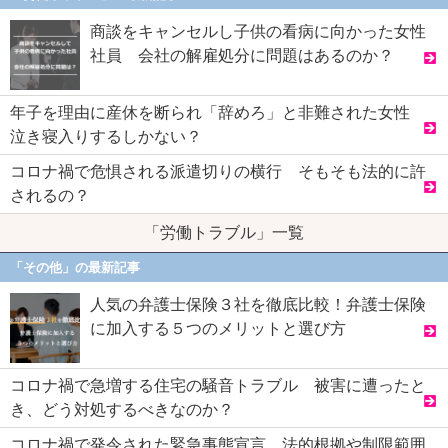
商談をキャンセルし子供の看病に向かった女性
社員 会社の解雇処分に問題はあるのか？
年子を理由に産休を断られ「辞めろ」と非難された女性
泣き寝入りするしかない？
コロナ禍で危惧される派遣切りの横行 そもそも法的に許
されるの？
「労働トラブル」一覧
「その他」の最新記事
人気の弁護士保険３社を徹底比較！弁護士保険
に加入する５つのメリットと選び方
コロナ禍で急増する住宅の騒音トラブル 被害に遭ったと
き、どう対処するべきなのか？
コロナ禍で発令された緊急事態宣言 法的根拠や制限範囲