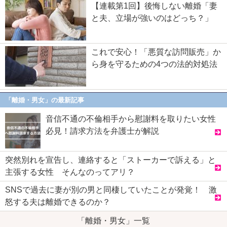
【連載第1回】後悔しない離婚「妻
と夫、立場が強いのはどっち？」
これで安心！「悪質な訪問販売」か
ら身を守るための4つの法的対処法
「離婚・男女」の最新記事
音信不通の不倫相手から慰謝料を取りたい女性
必見！請求方法を弁護士が解説
突然別れを宣告し、連絡すると「ストーカーで訴える」と
主張する女性 そんなのってアリ？
SNSで過去に妻が別の男と同棲していたことが発覚！ 激
怒する夫は離婚できるのか？
「離婚・男女」一覧