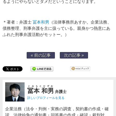
るようにやらないとダメだということになります。
＊著者：弁護士
冨本和男
（法律事務所あすか。企業法務、
債務整理、刑事弁護を主に扱っている。親身かつ熱意にあ
ふれた刑事弁護活動がモットー。）
« 前の記事
次の記事 »
とみもとかずお
冨本 和男
弁護士
詳しいプロフィールを見る
企業法務（法令・判例・実務の調査，契約書の作成・確
認，法律紛争の通知書・回答書の作成・確認・裁判対