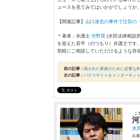
ュースを見てみてはいかがでしょうか
【関連記事】
山口達也の事件で注目の
＊著者：弁護士
河野晃
(水田法律相談
を迎えた若手（のつもり）弁護士です
気軽にご相談していただけるような存在
前の記事 :
残された家族のために必要な
次の記事 :
パクリサイトをインターネッ
こ
河
水
兵庫