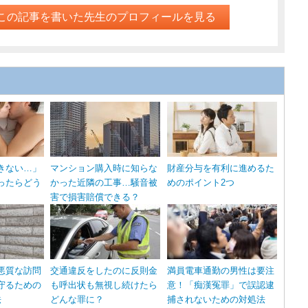
この記事を書いた先生のプロフィールを見る
きない…」
マンション購入時に知らな
財産分与を有利に進めるた
ったらどう
かった近隣の工事…騒音被
めのポイント2つ
害で損害賠償できる？
悪質な訪問
交通違反をしたのに反則金
満員電車通勤の男性は要注
守るための
も呼出状も無視し続けたら
意！「痴漢冤罪」で誤認逮
法
どんな罪に？
捕されないための対処法