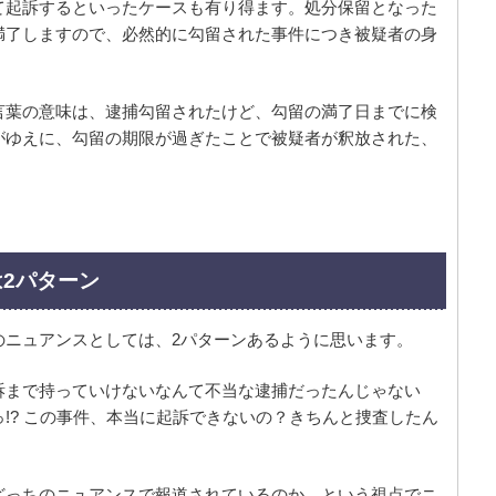
て起訴するといったケースも有り得ます。処分保留となった
満了しますので、必然的に勾留された事件につき被疑者の身
。
言葉の意味は、逮捕勾留されたけど、勾留の満了日までに検
がゆえに、勾留の期限が過ぎたことで被疑者が釈放された、
2パターン
のニュアンスとしては、2パターンあるように思います。
訴まで持っていけないなんて不当な逮捕だったんじゃない
!? この事件、本当に起訴できないの？きちんと捜査したん
どっちのニュアンスで報道されているのか、という視点でニ