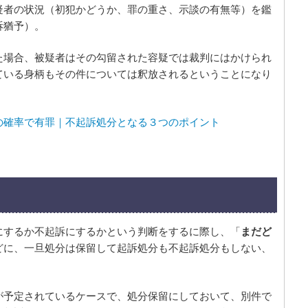
疑者の状況（初犯かどうか、罪の重さ、示談の有無等）を鑑
訴猶予）。
た場合、被疑者はその勾留された容疑では裁判にはかけられ
ている身柄もその件については釈放されるということになり
の確率で有罪｜不起訴処分となる３つのポイント
にするか不起訴にするかという判断をするに際し、「
まだど
どに、一旦処分は保留して起訴処分も不起訴処分もしない、
が予定されているケースで、処分保留にしておいて、別件で