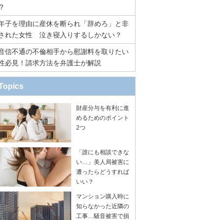
？
年子を理由に産休を断られ「辞めろ」と非
された女性 泣き寝入りするしかない？
音信不通の不倫相手から慰謝料を取りたい
性必見！請求方法を弁護士が解説
Topics
財産分与を有利に進
めるためのポイント
2つ
「誰にも相談できな
い…」美人局被害に
遭ったらどうすれば
いい？
マンション購入時に
知らなかった近隣の
工事…騒音被害で損