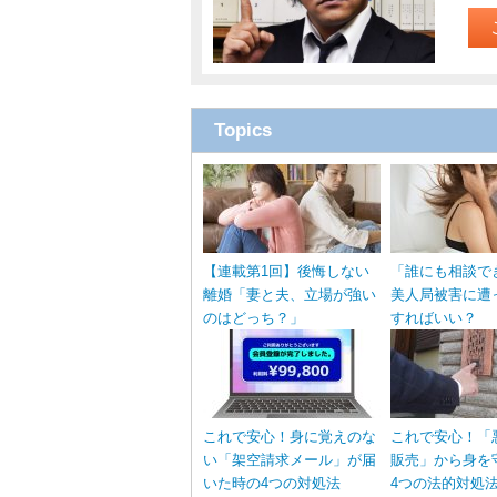
Topics
【連載第1回】後悔しない
「誰にも相談で
離婚「妻と夫、立場が強い
美人局被害に遭
のはどっち？」
すればいい？
これで安心！身に覚えのな
これで安心！「
い「架空請求メール」が届
販売」から身を
いた時の4つの対処法
4つの法的対処