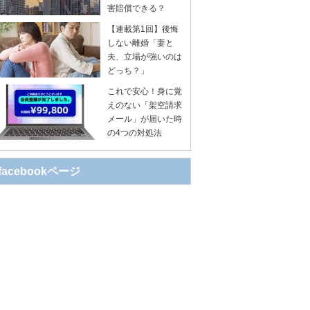
害賠償できる？
【連載第1回】後悔
しない離婚「妻と
夫、立場が強いのは
どっち？」
これで安心！身に覚
えのない「架空請求
メール」が届いた時
の4つの対処法
facebookページ