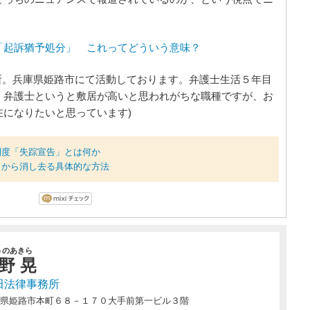
。
「起訴猶予処分」 これってどういう意味？
所。兵庫県姫路市にて活動しております。弁護士生活５年目
。弁護士というと敷居が高いと思われがちな職種ですが、お
になりたいと思っています)
制度「失踪宣告」とは何か
トから消し去る具体的な方法
うのあきら
野 晃
田法律事務所
県姫路市本町６８－１７０大手前第一ビル３階