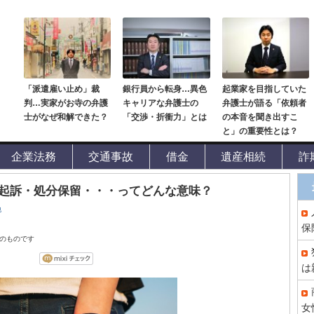
「派遣雇い止め」裁
銀行員から転身…異色
起業家を目指していた
判…実家がお寺の弁護
キャリアな弁護士の
弁護士が語る「依頼者
士がなぜ和解できた？
「交渉・折衝力」とは
の本音を聞き出すこ
と」の重要性とは？
企業法務
交通事故
借金
遺産相続
詐
起訴・処分保留・・・ってどんな意味？
他
保
点のものです
は
女