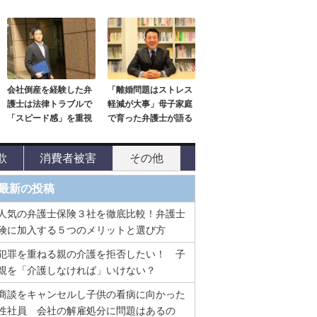
会社倒産を経験した弁
「離婚問題はストレス
護士は法律トラブルで
軽減が大事」母子家庭
「スピード感」を重視
で育った弁護士が語る
欺
消費者被害
その他
最新の投稿
人気の弁護士保険３社を徹底比較！弁護士
険に加入する５つのメリットと選び方
犯罪を重ねる親の介護を拒否したい！ 子
親を「介護しなければ」いけない？
商談をキャンセルし子供の看病に向かった
性社員 会社の解雇処分に問題はあるの