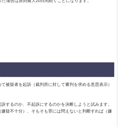
った場合は原則最大20日間続くことになります。
めて被疑者を起訴（裁判所に対して審判を求める意思表示）
起訴するのか、不起訴にするのかを決断しようと試みます。
（嫌疑不十分）、そもそも罪には問えないと判断すれば（嫌