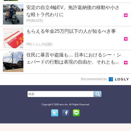
安定の自立4輪EV。免許返納後の移動や小さ
な軽トラ代わりに
PR(BLAZE)
もらえる年金25万円以下の人が知るべき事
PR(くらしの話題)
住民に暴言や盗撮も… 日本におけるシー・シ
ェパードの行動は表現の自由か、それとも...
Recommended by
Copyright © 2026 asiro Inc. All Rights Reserved.
Twitter
Facebook
Line