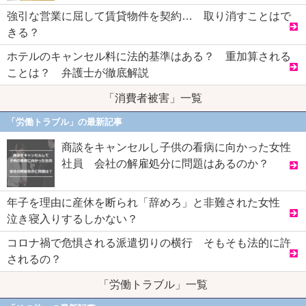
強引な営業に屈して賃貸物件を契約… 取り消すことはで
きる？
ホテルのキャンセル料に法的基準はある？ 重加算される
ことは？ 弁護士が徹底解説
「消費者被害」一覧
「労働トラブル」の最新記事
商談をキャンセルし子供の看病に向かった女性
社員 会社の解雇処分に問題はあるのか？
年子を理由に産休を断られ「辞めろ」と非難された女性
泣き寝入りするしかない？
コロナ禍で危惧される派遣切りの横行 そもそも法的に許
されるの？
「労働トラブル」一覧