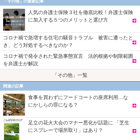
「その他」の最新記事
人気の弁護士保険３社を徹底比較！弁護士保険
に加入する５つのメリットと選び方
コロナ禍で急増する住宅の騒音トラブル 被害に遭ったと
き、どう対処するべきなのか？
コロナ禍で発令された緊急事態宣言 法的根拠や制限範囲
を弁護士が解説
「その他」一覧
関連の記事
食事を買わずにフードコートの座席利用…な
にかしらの罪になる？
足立の花火大会のマナー悪化が話題に 「芝生
にスプレーで場所取り」はあり？