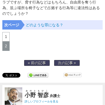
ラブですが、脅す行為などはもちろん、自由席を奪う行
為、並ぶ場所を椅子などで占拠する行為等に違法性はある
のでしょうか？
次ページ
どのような罪になる？
1
2
« 前の記事
次の記事 »
おのともひこ
小野 智彦
弁護士
詳しいプロフィールを見る