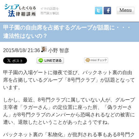
イマの話題を
専門家が解説
Main
Twitter
Facebook
menu
甲子園の自由席を占拠するグループが話題に・・・
違法性はないの？
2015/8/18/ 21:36
小野 智彦
甲子園の入場ゲートに徹夜で並び、バックネット裏の自由
席を占拠しているグループ「8号門クラブ」が話題となって
います。
しかし、最近、8号門クラブに属していない人が、グループ
主宰者「ラガーさん」の定位置に座った所、「偽ラガーさ
ん」が8号門クラブのメンバーから恐喝されるなどの被害に
遭い、退散したということがあったようですね。
バックネット裏の「私物化」が批判される事もある8号門ク