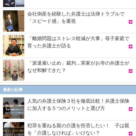
会社倒産を経験した弁護士は法律トラブルで
「スピード感」を重視
「離婚問題はストレス軽減が大事」母子家庭で
育った弁護士が語る
「派遣雇い止め」裁判…実家がお寺の弁護士が
なぜ和解できた？
最新の記事
人気の弁護士保険３社を徹底比較！弁護士保険
に加入する５つのメリットと選び方
犯罪を重ねる親の介護を拒否したい！ 子は親
を「介護しなければ」いけない？