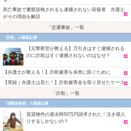
死亡事故で書類送検されるも逮捕されない容疑者 弁護士
がその理由を解説
「交通事故」一覧
「詐欺」の最新記事
【元警察官が教える】万引きはすぐ逮捕される
のに詐欺はすぐ逮捕されないのはなぜ？
【弁護士が教える！】詐欺被害を未然に防ぐために
【実録｜弁護士は見た！】詐欺被害金を取り戻せたケース
「詐欺」一覧
「消費者被害」の最新記事
賃貸物件の退去時50万円請求された！泣き寝入
りするしかないの？