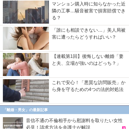
マンション購入時に知らなかった近
隣の工事…騒音被害で損害賠償でき
る？
「誰にも相談できない…」美人局被
害に遭ったらどうすればいい？
【連載第1回】後悔しない離婚「妻
と夫、立場が強いのはどっち？」
これで安心！「悪質な訪問販売」か
ら身を守るための4つの法的対処法
「離婚・男女」の最新記事
音信不通の不倫相手から慰謝料を取りたい女性
必見！請求方法を弁護士が解説