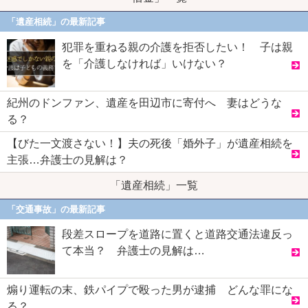
「遺産相続」の最新記事
犯罪を重ねる親の介護を拒否したい！ 子は親
を「介護しなければ」いけない？
紀州のドンファン、遺産を田辺市に寄付へ 妻はどうな
る？
【びた一文渡さない！】夫の死後「婚外子」が遺産相続を
主張…弁護士の見解は？
「遺産相続」一覧
「交通事故」の最新記事
段差スロープを道路に置くと道路交通法違反っ
て本当？ 弁護士の見解は…
煽り運転の末、鉄パイプで殴った男が逮捕 どんな罪にな
る？