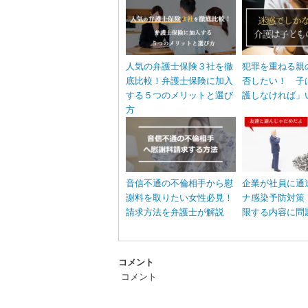
人気の弁護士保険３社を徹
犯罪を重ねる親
底比較！弁護士保険に加入
否したい！ 子
する５つのメリットと選び
護しなければ」
方
音信不通の不倫相手から慰
企業が社員に通
謝料を取りたい女性必見！
ナ感染予防対策
請求方法を弁護士が解説
限する内容に問
コメント
コメント