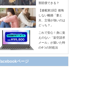
害賠償できる？
【連載第1回】後悔
しない離婚「妻と
夫、立場が強いのは
どっち？」
これで安心！身に覚
えのない「架空請求
メール」が届いた時
の4つの対処法
facebookページ