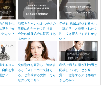
の介護を拒
商談をキャンセルし子供の
年子を理由に産休を断られ
は親を「介
看病に向かった女性社員
「辞めろ」と非難された女
いけない？
会社の解雇処分に問題はあ
性 泣き寝入りするしかな
るのか？
い？
達するコロ
突然別れを宣告し、連絡す
SNSで過去に妻が別の男と
 自由を制
ると「ストーカーで訴え
同棲していたことが発
題は？
る」と主張する女性 そん
覚！ 激怒する夫は離婚で
なのってアリ？
きるのか？