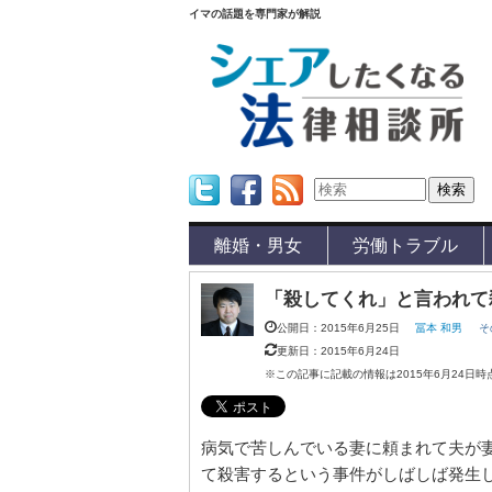
イマの話題を専門家が解説
Twitter
Facebook
Feed
離婚・男女
労働トラブル
「殺してくれ」と言われて
公開日：2015年6月25日
冨本 和男
そ
更新日：2015年6月24日
※この記事に記載の情報は2015年6月24日
病気で苦しんでいる妻に頼まれて夫が
て殺害するという事件がしばしば発生