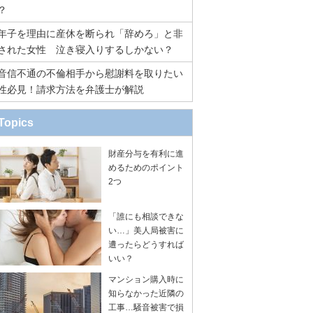
？
年子を理由に産休を断られ「辞めろ」と非
された女性 泣き寝入りするしかない？
音信不通の不倫相手から慰謝料を取りたい
性必見！請求方法を弁護士が解説
Topics
財産分与を有利に進
めるためのポイント
2つ
「誰にも相談できな
い…」美人局被害に
遭ったらどうすれば
いい？
マンション購入時に
知らなかった近隣の
工事…騒音被害で損