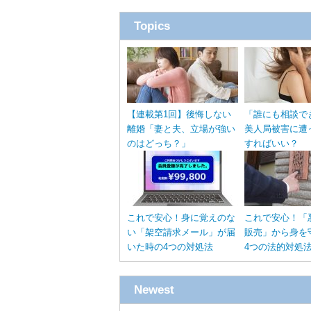
Topics
【連載第1回】後悔しない
「誰にも相談で
離婚「妻と夫、立場が強い
美人局被害に遭
のはどっち？」
すればいい？
これで安心！身に覚えのな
これで安心！「
い「架空請求メール」が届
販売」から身を
いた時の4つの対処法
4つの法的対処
Newest