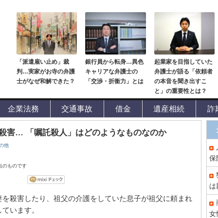
「派遣雇い止め」裁
銀行員から転身…異色
起業家を目指していた
判…実家がお寺の弁護
キャリアな弁護士の
弁護士が語る「依頼者
士がなぜ和解できた？
「交渉・折衝力」とは
の本音を聞き出すこ
と」の重要性とは？
企業法務
交通事故
借金
遺産相続
詐
殺害… 「嘱託殺人」はどのようなものなのか
の他
保
時点のものです
は
妻を殺害したり、祖父の介護をしていた息子が祖父に頼まれ
しています。
女