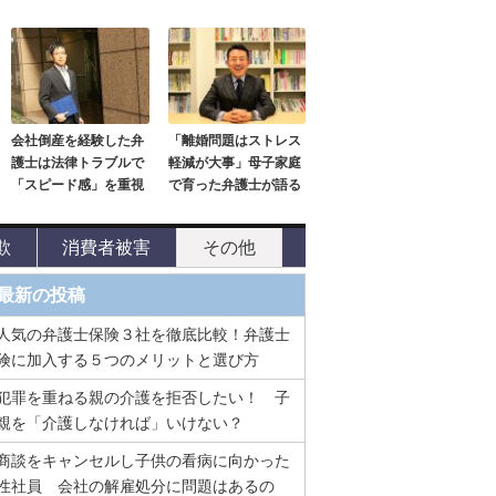
会社倒産を経験した弁
「離婚問題はストレス
護士は法律トラブルで
軽減が大事」母子家庭
「スピード感」を重視
で育った弁護士が語る
欺
消費者被害
その他
最新の投稿
人気の弁護士保険３社を徹底比較！弁護士
険に加入する５つのメリットと選び方
犯罪を重ねる親の介護を拒否したい！ 子
親を「介護しなければ」いけない？
商談をキャンセルし子供の看病に向かった
性社員 会社の解雇処分に問題はあるの