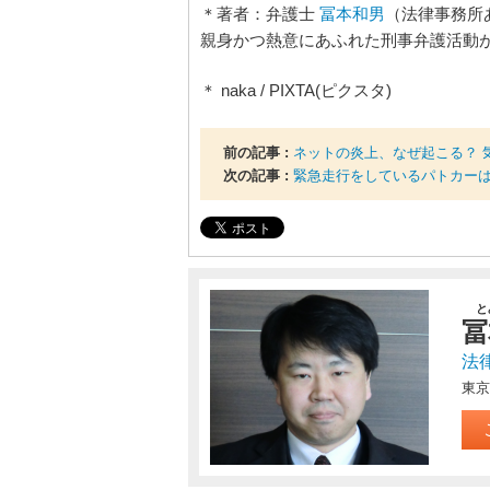
＊著者：弁護士
冨本和男
（法律事務所
親身かつ熱意にあふれた刑事弁護活動
＊ naka / PIXTA(ピクスタ)
前の記事 :
ネットの炎上、なぜ起こる？ 
次の記事 :
緊急走行をしているパトカー
と
冨
法
東京