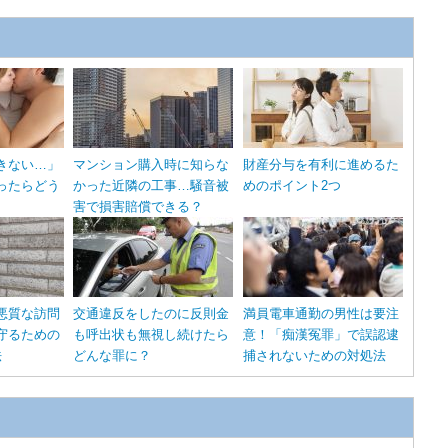
きない…」
マンション購入時に知らな
財産分与を有利に進めるた
ったらどう
かった近隣の工事…騒音被
めのポイント2つ
害で損害賠償できる？
悪質な訪問
交通違反をしたのに反則金
満員電車通勤の男性は要注
守るための
も呼出状も無視し続けたら
意！「痴漢冤罪」で誤認逮
法
どんな罪に？
捕されないための対処法