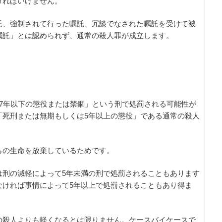
ければいけません。
託、強制されて行った嘱託、冗談でなされた嘱託を受けて被
嘱託」とは認められず、通常の殺人罪が成立します。
7年以下の懲役または禁錮」という刑で処罰される可能性が
「死刑または無期もしくは5年以上の懲役」である通常の殺人
らの生命を放棄しているためです。
は刑の減軽によって5年未満の刑で処罰されることもあります
なければ事情によって5年以上で処罰されることもあり得ま
の殺人よりも軽くなるとは限りません。ケースバイケースで