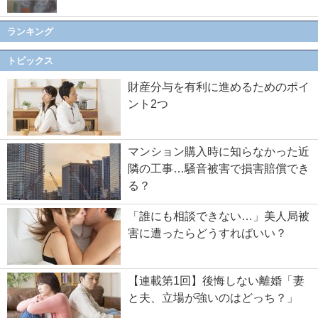
ランキング
トピックス
財産分与を有利に進めるためのポイ
ント2つ
マンション購入時に知らなかった近
隣の工事…騒音被害で損害賠償でき
る？
「誰にも相談できない…」美人局被
害に遭ったらどうすればいい？
【連載第1回】後悔しない離婚「妻
と夫、立場が強いのはどっち？」