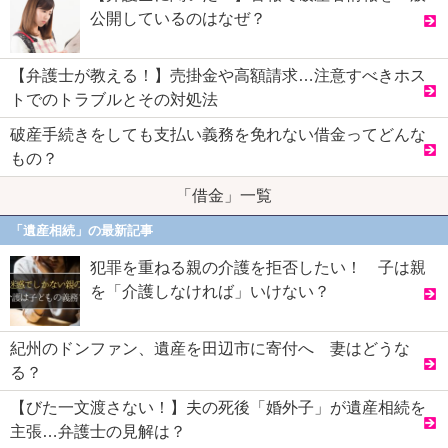
公開しているのはなぜ？
【弁護士が教える！】売掛金や高額請求…注意すべきホス
トでのトラブルとその対処法
破産手続きをしても支払い義務を免れない借金ってどんな
もの？
「借金」一覧
「遺産相続」の最新記事
犯罪を重ねる親の介護を拒否したい！ 子は親
を「介護しなければ」いけない？
紀州のドンファン、遺産を田辺市に寄付へ 妻はどうな
る？
【びた一文渡さない！】夫の死後「婚外子」が遺産相続を
主張…弁護士の見解は？