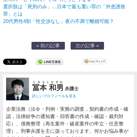
選択肢は「死刑のみ」…日本で最も重い罪の「外患誘致
罪」とは
20代男性4割「性交渉なし」夜の不満で離婚可能？
« 前の記事
次の記事 »
とみもとかずお
冨本 和男
弁護士
詳しいプロフィールを見る
企業法務（法令・判例・実務の調査，契約書の作成・確
認，法律紛争の通知書・回答書の作成・確認・裁判対
応）、債務整理（再生案件・破産案件の申立・任意整
理）、刑事弁護を主に扱っております。何かお悩み事が