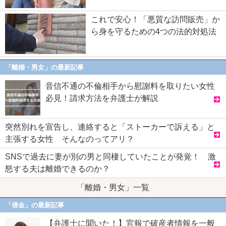
これで安心！「悪質な訪問販売」か
ら身を守るための4つの法的対処法
「離婚・男女」の最新記事
音信不通の不倫相手から慰謝料を取りたい女性
必見！請求方法を弁護士が解説
突然別れを宣告し、連絡すると「ストーカーで訴える」と
主張する女性 そんなのってアリ？
SNSで過去に妻が別の男と同棲していたことが発覚！ 激
怒する夫は離婚できるのか？
「離婚・男女」一覧
「借金」の最新記事
【弁護士に聞いた！】官報で破産者情報を一般