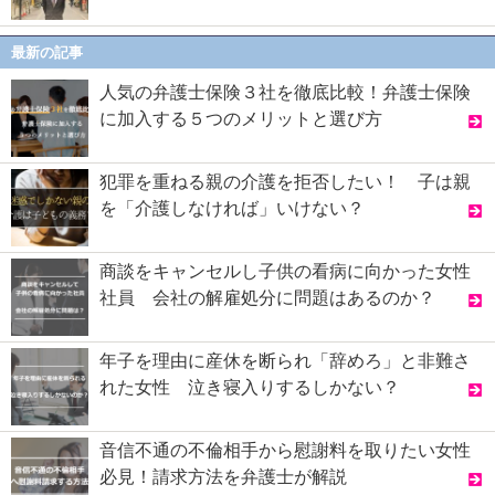
最新の記事
人気の弁護士保険３社を徹底比較！弁護士保険
に加入する５つのメリットと選び方
犯罪を重ねる親の介護を拒否したい！ 子は親
を「介護しなければ」いけない？
商談をキャンセルし子供の看病に向かった女性
社員 会社の解雇処分に問題はあるのか？
年子を理由に産休を断られ「辞めろ」と非難さ
れた女性 泣き寝入りするしかない？
音信不通の不倫相手から慰謝料を取りたい女性
必見！請求方法を弁護士が解説