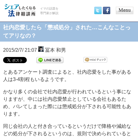
イマの話題を
専門家が解説
Main
Twitter
Facebook
menu
社内恋愛したら「懲戒処分」された…こんなことっ
てアリなの？
2015/2/7/ 21:07
冨本 和男
とあるアンケート調査によると、社内恋愛をした事がある
人は3-4割程もいるようです。
かなり多くの会社で社内恋愛が行われているという事にな
りますが、中には社内恋愛禁止としている会社もあるた
め、バレてしまった際には懲戒処分が下される可能性もあ
ります。
同じ会社の人と付き合っているというだけで降格や減給な
どの処分が下されるというのは、規則で決められていると