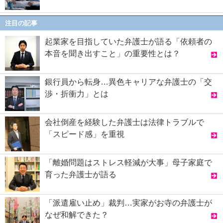
注目の記事
起業家を目指していた弁護士が語る「依頼者の
本音を聞き出すこと」の重要性とは？
銀行員から転身…異色キャリアな弁護士の「交
渉・折衝力」とは
会社倒産を経験した弁護士は法律トラブルで
「スピード感」を重視
「離婚問題はストレス軽減が大事」母子家庭で
育った弁護士が語る
「派遣雇い止め」裁判…実家がお寺の弁護士が
なぜ和解できた？