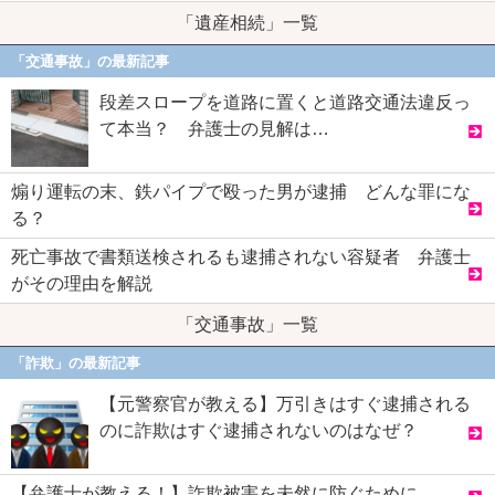
「遺産相続」一覧
「交通事故」の最新記事
段差スロープを道路に置くと道路交通法違反っ
て本当？ 弁護士の見解は…
煽り運転の末、鉄パイプで殴った男が逮捕 どんな罪にな
る？
死亡事故で書類送検されるも逮捕されない容疑者 弁護士
がその理由を解説
「交通事故」一覧
「詐欺」の最新記事
【元警察官が教える】万引きはすぐ逮捕される
のに詐欺はすぐ逮捕されないのはなぜ？
【弁護士が教える！】詐欺被害を未然に防ぐために