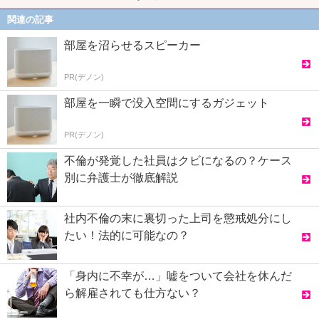
関連の記事
部屋を沼らせるスピーカー
PR(デノン)
部屋を一瞬で没入空間にするガジェット
PR(デノン)
不倫が発覚した社員はクビになるの？ケース
別に弁護士が徹底解説
社内不倫の末に裏切った上司を懲戒処分にし
たい！法的に可能なの？
「身内に不幸が…」嘘をついて会社を休んだ
ら解雇されても仕方ない？