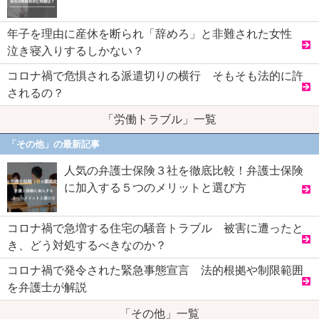
年子を理由に産休を断られ「辞めろ」と非難された女性
泣き寝入りするしかない？
コロナ禍で危惧される派遣切りの横行 そもそも法的に許
されるの？
「労働トラブル」一覧
「その他」の最新記事
人気の弁護士保険３社を徹底比較！弁護士保険
に加入する５つのメリットと選び方
コロナ禍で急増する住宅の騒音トラブル 被害に遭ったと
き、どう対処するべきなのか？
コロナ禍で発令された緊急事態宣言 法的根拠や制限範囲
を弁護士が解説
「その他」一覧