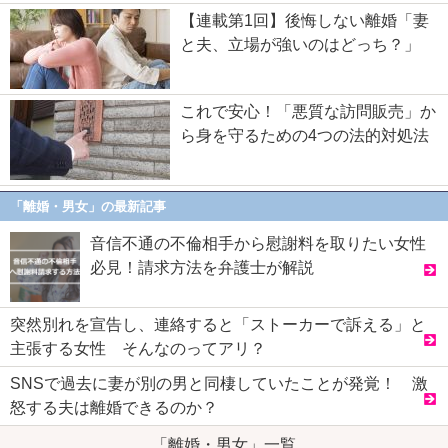
【連載第1回】後悔しない離婚「妻
と夫、立場が強いのはどっち？」
これで安心！「悪質な訪問販売」か
ら身を守るための4つの法的対処法
「離婚・男女」の最新記事
音信不通の不倫相手から慰謝料を取りたい女性
必見！請求方法を弁護士が解説
突然別れを宣告し、連絡すると「ストーカーで訴える」と
主張する女性 そんなのってアリ？
SNSで過去に妻が別の男と同棲していたことが発覚！ 激
怒する夫は離婚できるのか？
「離婚・男女」一覧