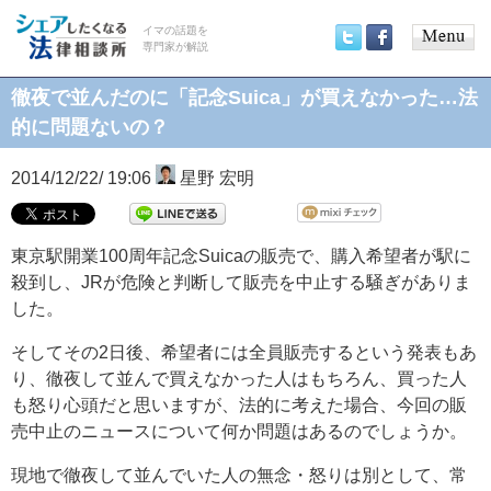
イマの話題を
専門家が解説
Main
Twitter
Facebook
menu
徹夜で並んだのに「記念Suica」が買えなかった…法
的に問題ないの？
2014/12/22/ 19:06
星野 宏明
東京駅開業100周年記念Suicaの販売で、購入希望者が駅に
殺到し、JRが危険と判断して販売を中止する騒ぎがありま
した。
そしてその2日後、希望者には全員販売するという発表もあ
り、徹夜して並んで買えなかった人はもちろん、買った人
も怒り心頭だと思いますが、法的に考えた場合、今回の販
売中止のニュースについて何か問題はあるのでしょうか。
現地で徹夜して並んでいた人の無念・怒りは別として、常