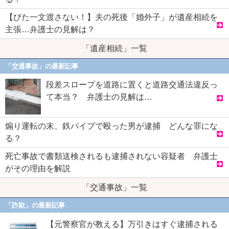
【びた一文渡さない！】夫の死後「婚外子」が遺産相続を
主張…弁護士の見解は？
「遺産相続」一覧
「交通事故」の最新記事
段差スロープを道路に置くと道路交通法違反っ
て本当？ 弁護士の見解は…
煽り運転の末、鉄パイプで殴った男が逮捕 どんな罪にな
る？
死亡事故で書類送検されるも逮捕されない容疑者 弁護士
がその理由を解説
「交通事故」一覧
「詐欺」の最新記事
【元警察官が教える】万引きはすぐ逮捕される