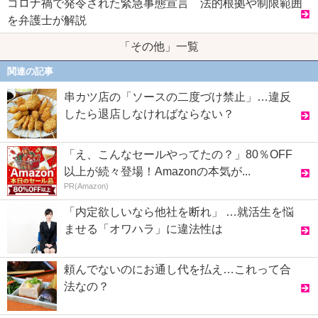
コロナ禍で発令された緊急事態宣言 法的根拠や制限範囲
を弁護士が解説
「その他」一覧
関連の記事
串カツ店の「ソースの二度づけ禁止」…違反
したら退店しなければならない？
「え、こんなセールやってたの？」80％OFF
以上が続々登場！Amazonの本気が...
PR(Amazon)
「内定欲しいなら他社を断れ」 …就活生を悩
ませる「オワハラ」に違法性は
頼んでないのにお通し代を払え…これって合
法なの？