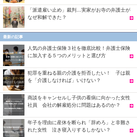
「派遣雇い止め」裁判…実家がお寺の弁護士が
なぜ和解できた？
最新の記事
人気の弁護士保険３社を徹底比較！弁護士保険
に加入する５つのメリットと選び方
犯罪を重ねる親の介護を拒否したい！ 子は親
を「介護しなければ」いけない？
商談をキャンセルし子供の看病に向かった女性
社員 会社の解雇処分に問題はあるのか？
年子を理由に産休を断られ「辞めろ」と非難さ
れた女性 泣き寝入りするしかない？