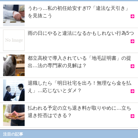
うわっ…私の初任給安すぎ!?「違法な天引き」
を見抜こう
雨の日にやると違法になるかもしれない行為5つ
都立高校で導入されている「地毛証明書」の提
出…法の専門家の見解は？
退職したら「明日社宅を出ろ！無理なら金を払
え」…応じないとダメ？
払われる予定の立ち退き料が取りやめに…立ち
退き拒否はできる？
注目の記事