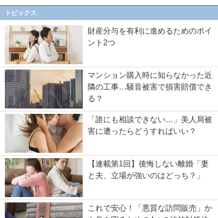
トピックス
財産分与を有利に進めるためのポイ
ント2つ
マンション購入時に知らなかった近
隣の工事…騒音被害で損害賠償でき
る？
「誰にも相談できない…」美人局被
害に遭ったらどうすればいい？
【連載第1回】後悔しない離婚「妻
と夫、立場が強いのはどっち？」
これで安心！「悪質な訪問販売」か