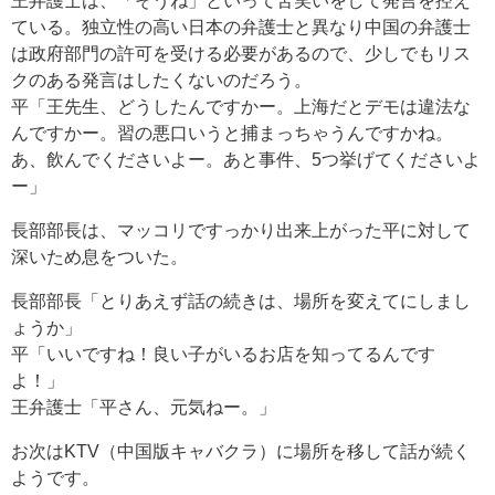
王弁護士は、「そうね」といって苦笑いをして発言を控え
ている。独立性の高い日本の弁護士と異なり中国の弁護士
は政府部門の許可を受ける必要があるので、少しでもリス
クのある発言はしたくないのだろう。
平「王先生、どうしたんですかー。上海だとデモは違法な
んですかー。習の悪口いうと捕まっちゃうんですかね。
あ、飲んでくださいよー。あと事件、5つ挙げてくださいよ
ー」
長部部長は、マッコリですっかり出来上がった平に対して
深いため息をついた。
長部部長「とりあえず話の続きは、場所を変えてにしまし
ょうか」
平「いいですね！良い子がいるお店を知ってるんです
よ！」
王弁護士「平さん、元気ねー。」
お次はKTV（中国版キャバクラ）に場所を移して話が続く
ようです。