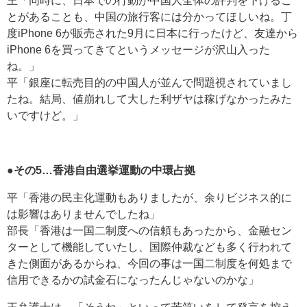
王「同時に、日本での行動が中国人全体の評判を下げるこ
とがあることも、中国の旅行客には分かってほしいね。丁
度iPhone 6が販売された9月に日本に行ったけど、友達から
iPhone 6を買ってきてというメッセージが沢山入った
ね。」
平「銀座に転売目的の中国人が並んで問題視されていまし
たね。結局、値崩れして大した利ザヤは稼げなかったみた
いですけど。」
●その5…香港自由選挙運動の中環占拠
平「香港の民主化運動もありましたが、余りビジネス的に
は影響はありませんでしたね」
部長「香港は一国二制度への信頼もあったから、金融セン
ターとして機能していたし、国際仲裁なども多く行われて
きた側面があるからね、今回の事は一国二制度を何処まで
信用できるかの試金石になったんじゃないのかな」