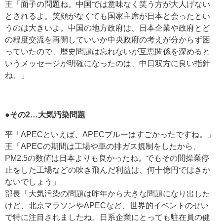
王「面子の問題ね。中国では意味なく笑う方が大人げない
とされるよ。笑顔がなくても国家主席が日本と会ったとい
うのは大きいよ。中国の地方政府は、日本企業や政府とど
の程度交流を再開していいか中央政府の考えが分からず困
っていたので、歴史問題は忘れないが互恵関係を深めると
いうメッセージが明確になったのは、中日双方に良い指針
ね。」
●その2…大気汚染問題
平「APECといえば、APECブルーはすごかったですね。」
王「APECの期間は工場や車の排ガス規制をしたから、
PM2.5の数値は日本よりも良かったね。でもその間操業停
止をした工場などの吹き飛んだ利益は、何十億円ではきか
ないでしょう」
部長「大気汚染の問題は昨年から大きな問題になり出した
けど、北京マラソンやAPECなど、世界的イベントのせい
で特に注目されましたね。日系企業にとっても駐在員の健