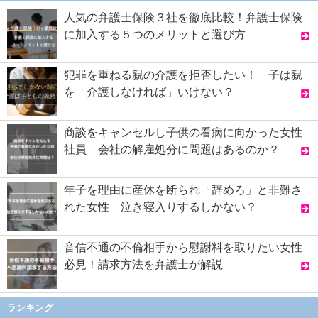
人気の弁護士保険３社を徹底比較！弁護士保険
に加入する５つのメリットと選び方
犯罪を重ねる親の介護を拒否したい！ 子は親
を「介護しなければ」いけない？
商談をキャンセルし子供の看病に向かった女性
社員 会社の解雇処分に問題はあるのか？
年子を理由に産休を断られ「辞めろ」と非難さ
れた女性 泣き寝入りするしかない？
音信不通の不倫相手から慰謝料を取りたい女性
必見！請求方法を弁護士が解説
ランキング