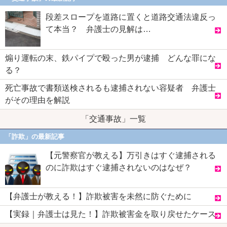
段差スロープを道路に置くと道路交通法違反っ
て本当？ 弁護士の見解は…
煽り運転の末、鉄パイプで殴った男が逮捕 どんな罪にな
る？
死亡事故で書類送検されるも逮捕されない容疑者 弁護士
がその理由を解説
「交通事故」一覧
「詐欺」の最新記事
【元警察官が教える】万引きはすぐ逮捕される
のに詐欺はすぐ逮捕されないのはなぜ？
【弁護士が教える！】詐欺被害を未然に防ぐために
【実録｜弁護士は見た！】詐欺被害金を取り戻せたケース