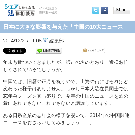
イマの話題を
専門家が解説
Main
Twitter
Facebook
menu
日本に大きな影響を与えた「中国の10大ニュース」
2014/12/21/ 11:08
編集部
年末も近づいてきましたが、師走の名のとおり、皆様お忙
しくされているでしょうか。
中国では、旧暦の正月を祝うので、上海の街にはそれほど
変わった様子はありません。しかし日本人駐在員同士では
忘年会シーズン真っ盛りで、今年の中国のニュースを酒の
肴にあれでもないこれでもないと議論しています。
ある日系企業の忘年会の様子を覗いて、2014年の中国関連
ニュースをおさらいしてみましょう――。