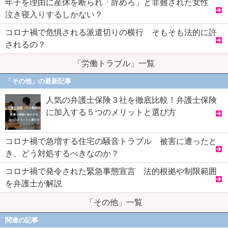
年子を理由に産休を断られ「辞めろ」と非難された女性
泣き寝入りするしかない？
コロナ禍で危惧される派遣切りの横行 そもそも法的に許
されるの？
「労働トラブル」一覧
「その他」の最新記事
人気の弁護士保険３社を徹底比較！弁護士保険
に加入する５つのメリットと選び方
コロナ禍で急増する住宅の騒音トラブル 被害に遭ったと
き、どう対処するべきなのか？
コロナ禍で発令された緊急事態宣言 法的根拠や制限範囲
を弁護士が解説
「その他」一覧
関連の記事