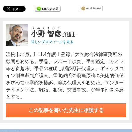
おのともひこ
小野 智彦
弁護士
詳しいプロフィールを見る
浜松市出身。H11.4弁護士登録。大本総合法律事務所の
顧問を務める。手品、フルート演奏、手相鑑定、カメラ
等と多趣味。手品の種明し訴訟原告代理人、ギミックコ
イン刑事裁判弁護人、雷句誠氏の漫画原稿の美術的価値
を求めて小学館を提訴、等の代理人を務めた。エンター
テイメント法、離婚、相続、交通事故、少年事件を得意
とする。
この記事を書いた先生に相談する