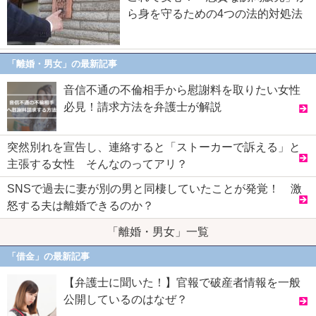
ら身を守るための4つの法的対処法
「離婚・男女」の最新記事
音信不通の不倫相手から慰謝料を取りたい女性
必見！請求方法を弁護士が解説
突然別れを宣告し、連絡すると「ストーカーで訴える」と
主張する女性 そんなのってアリ？
SNSで過去に妻が別の男と同棲していたことが発覚！ 激
怒する夫は離婚できるのか？
「離婚・男女」一覧
「借金」の最新記事
【弁護士に聞いた！】官報で破産者情報を一般
公開しているのはなぜ？