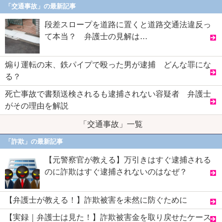
「交通事故」の最新記事
段差スロープを道路に置くと道路交通法違反っ
て本当？ 弁護士の見解は…
煽り運転の末、鉄パイプで殴った男が逮捕 どんな罪にな
る？
死亡事故で書類送検されるも逮捕されない容疑者 弁護士
がその理由を解説
「交通事故」一覧
「詐欺」の最新記事
【元警察官が教える】万引きはすぐ逮捕される
のに詐欺はすぐ逮捕されないのはなぜ？
【弁護士が教える！】詐欺被害を未然に防ぐために
【実録｜弁護士は見た！】詐欺被害金を取り戻せたケース