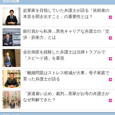
注目の記事
起業家を目指していた弁護士が語る「依頼者の
本音を聞き出すこと」の重要性とは？
銀行員から転身…異色キャリアな弁護士の「交
渉・折衝力」とは
会社倒産を経験した弁護士は法律トラブルで
「スピード感」を重視
「離婚問題はストレス軽減が大事」母子家庭で
育った弁護士が語る
「派遣雇い止め」裁判…実家がお寺の弁護士が
なぜ和解できた？