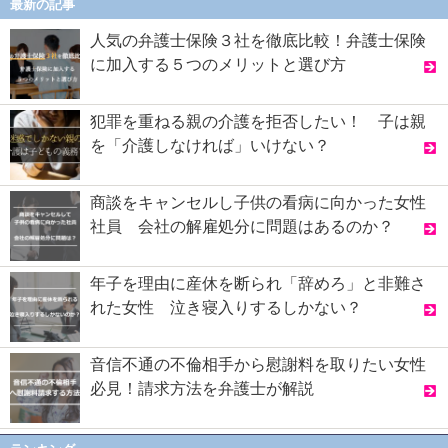
最新の記事
人気の弁護士保険３社を徹底比較！弁護士保険
に加入する５つのメリットと選び方
犯罪を重ねる親の介護を拒否したい！ 子は親
を「介護しなければ」いけない？
商談をキャンセルし子供の看病に向かった女性
社員 会社の解雇処分に問題はあるのか？
年子を理由に産休を断られ「辞めろ」と非難さ
れた女性 泣き寝入りするしかない？
音信不通の不倫相手から慰謝料を取りたい女性
必見！請求方法を弁護士が解説