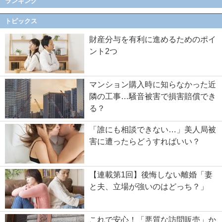
ランキング
トピックス
財産分与を有利に進めるためのポイ
ント2つ
マンション購入時に知らなかった近
隣の工事…騒音被害で損害賠償でき
る？
「誰にも相談できない…」美人局被
害に遭ったらどうすればいい？
【連載第1回】後悔しない離婚「妻
と夫、立場が強いのはどっち？」
これで安心！「悪質な訪問販売」か