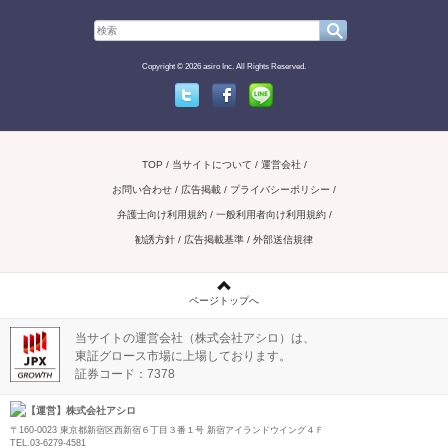
Copyright © 2026 asiro Inc. All Rights Reserved.
Twitter
Facebook
Line
TOP
当サイトについて
運営会社
お問い合わせ / 広告掲載
プライバシーポリシー
弁護士向け利用規約
一般利用者向け利用規約
勧誘方針
広告掲載基準
外部送信規律
ページトップへ
当サイトの運営会社（株式会社アシロ）は、
東証グロース市場に上場しております。
証券コード：7378
【運営】株式会社アシロ
〒160-0023 東京都新宿区西新宿６丁目３番１号 新宿アイランドウイング４Ｆ
TEL.03-6279-4581