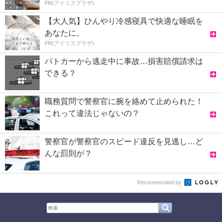
PR(アイリスプラザ)
【大人気】ひんやり冷感寝具で快適な睡眠を
あなたに。
PR(アイリスプラザ)
パトカーから逃走中に事故…損害賠償請求は
できる？
職務質問で警察官に腕を絡めて止められた！
これって違法じゃないの？
警察官が警察官のスピード違反を見逃し…ど
んな罰則が？
Recommended by