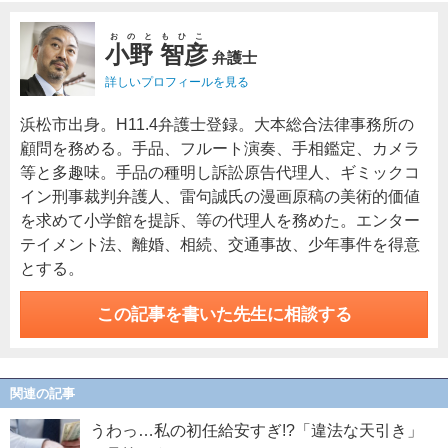
おのともひこ
小野 智彦
弁護士
詳しいプロフィールを見る
浜松市出身。H11.4弁護士登録。大本総合法律事務所の
顧問を務める。手品、フルート演奏、手相鑑定、カメラ
等と多趣味。手品の種明し訴訟原告代理人、ギミックコ
イン刑事裁判弁護人、雷句誠氏の漫画原稿の美術的価値
を求めて小学館を提訴、等の代理人を務めた。エンター
テイメント法、離婚、相続、交通事故、少年事件を得意
とする。
この記事を書いた先生に相談する
関連の記事
うわっ…私の初任給安すぎ!?「違法な天引き」