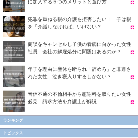
に加入する５つのメリットと選び方
犯罪を重ねる親の介護を拒否したい！ 子は親
を「介護しなければ」いけない？
商談をキャンセルし子供の看病に向かった女性
社員 会社の解雇処分に問題はあるのか？
年子を理由に産休を断られ「辞めろ」と非難さ
れた女性 泣き寝入りするしかない？
音信不通の不倫相手から慰謝料を取りたい女性
必見！請求方法を弁護士が解説
ランキング
トピックス