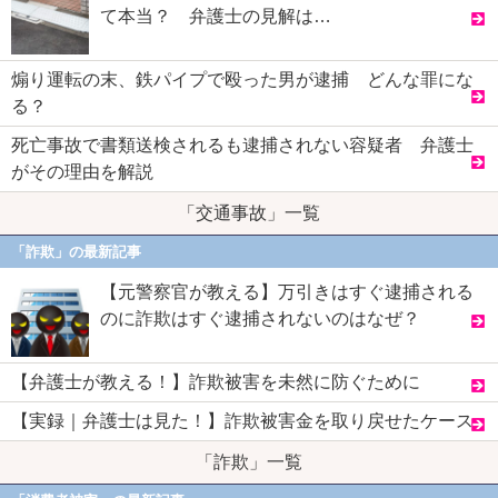
て本当？ 弁護士の見解は…
煽り運転の末、鉄パイプで殴った男が逮捕 どんな罪にな
る？
死亡事故で書類送検されるも逮捕されない容疑者 弁護士
がその理由を解説
「交通事故」一覧
「詐欺」の最新記事
【元警察官が教える】万引きはすぐ逮捕される
のに詐欺はすぐ逮捕されないのはなぜ？
【弁護士が教える！】詐欺被害を未然に防ぐために
【実録｜弁護士は見た！】詐欺被害金を取り戻せたケース
「詐欺」一覧