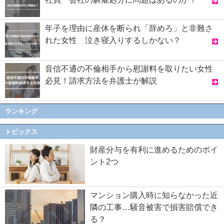
年子を理由に産休を断られ「辞めろ」と非難さ
れた女性 泣き寝入りするしかない？
音信不通の不倫相手から慰謝料を取りたい女性
必見！請求方法を弁護士が解説
ランキング
トピックス
財産分与を有利に進めるためのポイ
ント2つ
マンション購入時に知らなかった近
隣の工事…騒音被害で損害賠償でき
る？