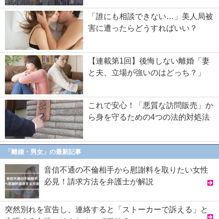
「誰にも相談できない…」美人局被
害に遭ったらどうすればいい？
【連載第1回】後悔しない離婚「妻
と夫、立場が強いのはどっち？」
これで安心！「悪質な訪問販売」か
ら身を守るための4つの法的対処法
「離婚・男女」の最新記事
音信不通の不倫相手から慰謝料を取りたい女性
必見！請求方法を弁護士が解説
突然別れを宣告し、連絡すると「ストーカーで訴える」と