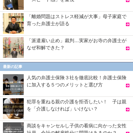
「離婚問題はストレス軽減が大事」母子家庭で
育った弁護士が語る
「派遣雇い止め」裁判…実家がお寺の弁護士が
なぜ和解できた？
最新の記事
人気の弁護士保険３社を徹底比較！弁護士保険
に加入する５つのメリットと選び方
犯罪を重ねる親の介護を拒否したい！ 子は親
を「介護しなければ」いけない？
商談をキャンセルし子供の看病に向かった女性
社員 会社の解雇処分に問題はあるのか？