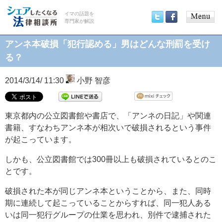
イマの話題を
専門家が解説
Main
Twitter
Facebook
menu
アンネ本破損「犯行認める」男はどんな刑罰を受け
る？
2014/3/14/ 11:30
小野 智彦
東京都内の公立図書館や書店で、「アンネの日記」や関連
書籍、すなわちアンネ本が相次いで破損されるという事件
が起こっています。
しかも、公立図書館では300冊以上も破損されているとのこ
とです。
破損された本が同じアンネ本ということから、また、同時
期に連続して起こっていることからすれば、同一犯人ある
いは同一犯行グループの仕業を思われ、別件で逮捕された