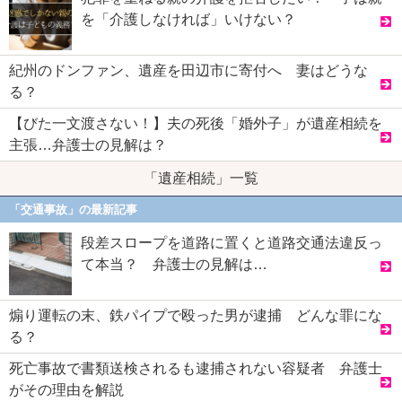
を「介護しなければ」いけない？
紀州のドンファン、遺産を田辺市に寄付へ 妻はどうな
る？
【びた一文渡さない！】夫の死後「婚外子」が遺産相続を
主張…弁護士の見解は？
「遺産相続」一覧
「交通事故」の最新記事
段差スロープを道路に置くと道路交通法違反っ
て本当？ 弁護士の見解は…
煽り運転の末、鉄パイプで殴った男が逮捕 どんな罪にな
る？
死亡事故で書類送検されるも逮捕されない容疑者 弁護士
がその理由を解説