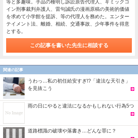
等と多趣味。手品の種明し訴訟原告代理人、ギミックコ
イン刑事裁判弁護人、雷句誠氏の漫画原稿の美術的価値
を求めて小学館を提訴、等の代理人を務めた。エンター
テイメント法、離婚、相続、交通事故、少年事件を得意
とする。
この記事を書いた先生に相談する
関連の記事
うわっ…私の初任給安すぎ!?「違法な天引き」
を見抜こう
雨の日にやると違法になるかもしれない行為5つ
道路標識の破壊や落書き…どんな罪に？