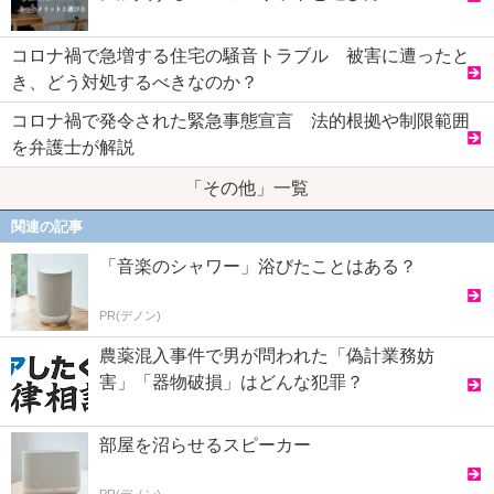
コロナ禍で急増する住宅の騒音トラブル 被害に遭ったと
き、どう対処するべきなのか？
コロナ禍で発令された緊急事態宣言 法的根拠や制限範囲
を弁護士が解説
「その他」一覧
関連の記事
「音楽のシャワー」浴びたことはある？
PR(デノン)
農薬混入事件で男が問われた「偽計業務妨
害」「器物破損」はどんな犯罪？
部屋を沼らせるスピーカー
PR(デノン)