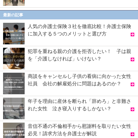
最新の記事
人気の弁護士保険３社を徹底比較！弁護士保険
に加入する５つのメリットと選び方
犯罪を重ねる親の介護を拒否したい！ 子は親
を「介護しなければ」いけない？
商談をキャンセルし子供の看病に向かった女性
社員 会社の解雇処分に問題はあるのか？
年子を理由に産休を断られ「辞めろ」と非難さ
れた女性 泣き寝入りするしかない？
音信不通の不倫相手から慰謝料を取りたい女性
必見！請求方法を弁護士が解説