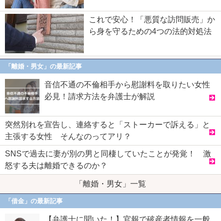
これで安心！「悪質な訪問販売」か
ら身を守るための4つの法的対処法
「離婚・男女」の最新記事
音信不通の不倫相手から慰謝料を取りたい女性
必見！請求方法を弁護士が解説
突然別れを宣告し、連絡すると「ストーカーで訴える」と
主張する女性 そんなのってアリ？
SNSで過去に妻が別の男と同棲していたことが発覚！ 激
怒する夫は離婚できるのか？
「離婚・男女」一覧
「借金」の最新記事
【弁護士に聞いた！】官報で破産者情報を一般