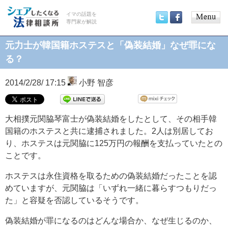
イマの話題を
専門家が解説
Main
Twitter
Facebook
menu
元力士が韓国籍ホステスと「偽装結婚」なぜ罪にな
る？
2014/2/28/ 17:15
小野 智彦
大相撲元関脇琴富士が偽装結婚をしたとして、その相手韓
国籍のホステスと共に逮捕されました。2人は別居してお
り、ホステスは元関脇に125万円の報酬を支払っていたとの
ことです。
ホステスは永住資格を取るための偽装結婚だったことを認
めていますが、元関脇は「いずれ一緒に暮らすつもりだっ
た」と容疑を否認しているそうです。
偽装結婚が罪になるのはどんな場合か、なぜ生じるのか、