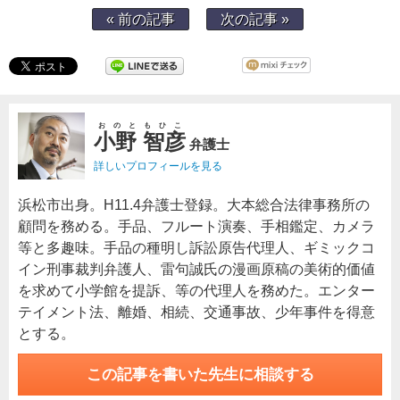
« 前の記事
次の記事 »
おのともひこ
小野 智彦
弁護士
詳しいプロフィールを見る
浜松市出身。H11.4弁護士登録。大本総合法律事務所の
顧問を務める。手品、フルート演奏、手相鑑定、カメラ
等と多趣味。手品の種明し訴訟原告代理人、ギミックコ
イン刑事裁判弁護人、雷句誠氏の漫画原稿の美術的価値
を求めて小学館を提訴、等の代理人を務めた。エンター
テイメント法、離婚、相続、交通事故、少年事件を得意
とする。
この記事を書いた先生に相談する