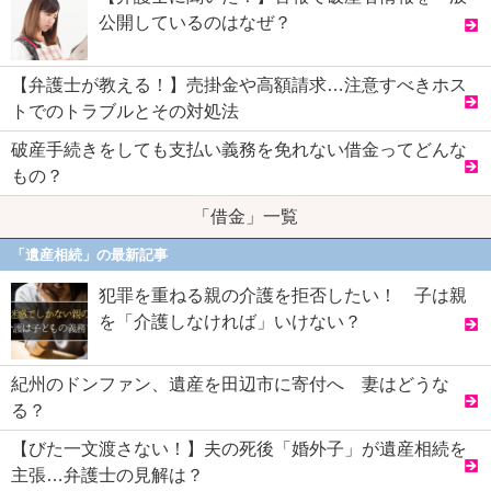
公開しているのはなぜ？
【弁護士が教える！】売掛金や高額請求…注意すべきホス
トでのトラブルとその対処法
破産手続きをしても支払い義務を免れない借金ってどんな
もの？
「借金」一覧
「遺産相続」の最新記事
犯罪を重ねる親の介護を拒否したい！ 子は親
を「介護しなければ」いけない？
紀州のドンファン、遺産を田辺市に寄付へ 妻はどうな
る？
【びた一文渡さない！】夫の死後「婚外子」が遺産相続を
主張…弁護士の見解は？