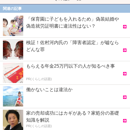
関連の記事
「保育園に子どもを入れるため」偽装結婚や
偽造就労証明書に違法性はない？
検証！佐村河内氏の「障害者認定」が嘘なら
どんな罪
もらえる年金25万円以下の人が知るべき事
PR(くらしの話題)
働かないことは違法か
家の売却成功にはカギがある？家処分の基礎
知識を解説
PR(くらしの話題)