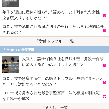
年子を理由に産休を断られ「辞めろ」と非難された女性
泣き寝入りするしかない？
コロナ禍で危惧される派遣切りの横行 そもそも法的に許
されるの？
「労働トラブル」一覧
「その他」の最新記事
人気の弁護士保険３社を徹底比較！弁護士保険
に加入する５つのメリットと選び方
コロナ禍で急増する住宅の騒音トラブル 被害に遭ったと
き、どう対処するべきなのか？
コロナ禍で発令された緊急事態宣言 法的根拠や制限範囲
を弁護士が解説
「その他」一覧