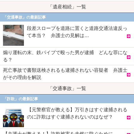
「遺産相続」一覧
「交通事故」の最新記事
段差スロープを道路に置くと道路交通法違反っ
て本当？ 弁護士の見解は…
煽り運転の末、鉄パイプで殴った男が逮捕 どんな罪にな
る？
死亡事故で書類送検されるも逮捕されない容疑者 弁護士
がその理由を解説
「交通事故」一覧
「詐欺」の最新記事
【元警察官が教える】万引きはすぐ逮捕される
のに詐欺はすぐ逮捕されないのはなぜ？
【弁護士が教える！】詐欺被害を未然に防ぐために