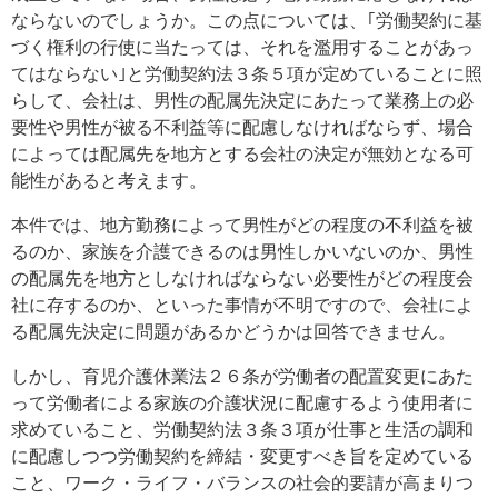
ならないのでしょうか。この点については、｢労働契約に基
づく権利の行使に当たっては、それを濫用することがあっ
てはならない｣と労働契約法３条５項が定めていることに照
らして、会社は、男性の配属先決定にあたって業務上の必
要性や男性が被る不利益等に配慮しなければならず、場合
によっては配属先を地方とする会社の決定が無効となる可
能性があると考えます。
本件では、地方勤務によって男性がどの程度の不利益を被
るのか、家族を介護できるのは男性しかいないのか、男性
の配属先を地方としなければならない必要性がどの程度会
社に存するのか、といった事情が不明ですので、会社によ
る配属先決定に問題があるかどうかは回答できません。
しかし、育児介護休業法２６条が労働者の配置変更にあた
って労働者による家族の介護状況に配慮するよう使用者に
求めていること、労働契約法３条３項が仕事と生活の調和
に配慮しつつ労働契約を締結・変更すべき旨を定めている
こと、ワーク・ライフ・バランスの社会的要請が高まりつ