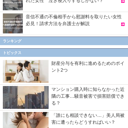
れた女性 泣き寝入りするしかない？
音信不通の不倫相手から慰謝料を取りたい女性
必見！請求方法を弁護士が解説
ランキング
トピックス
財産分与を有利に進めるためのポイ
ント2つ
マンション購入時に知らなかった近
隣の工事…騒音被害で損害賠償でき
る？
「誰にも相談できない…」美人局被
害に遭ったらどうすればいい？