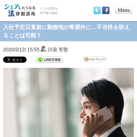
イマの話題を
専門家が解説
Main
Twitter
Facebook
menu
入社予定日直前に勤務地が希望外に…不当性を訴え
ることは可能？
2020/3/12/ 15:55
川浪 芳聖