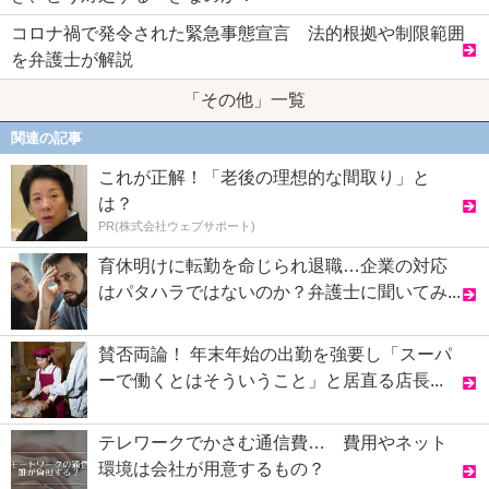
コロナ禍で発令された緊急事態宣言 法的根拠や制限範囲
を弁護士が解説
「その他」一覧
関連の記事
これが正解！「老後の理想的な間取り」と
は？
PR(株式会社ウェブサポート)
育休明けに転勤を命じられ退職…企業の対応
はパタハラではないのか？弁護士に聞いてみ...
賛否両論！ 年末年始の出勤を強要し「スーパ
ーで働くとはそういうこと」と居直る店長...
テレワークでかさむ通信費… 費用やネット
環境は会社が用意するもの？