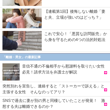
【連載第1回】後悔しない離婚「妻
と夫、立場が強いのはどっち？」
これで安心！「悪質な訪問販売」か
ら身を守るための4つの法的対処法
「離婚・男女」の最新記事
音信不通の不倫相手から慰謝料を取りたい女性
必見！請求方法を弁護士が解説
突然別れを宣告し、連絡すると「ストーカーで訴える」と
主張する女性 そんなのってアリ？
SNSで過去に妻が別の男と同棲していたことが発覚！ 激
怒する夫は離婚できるのか？