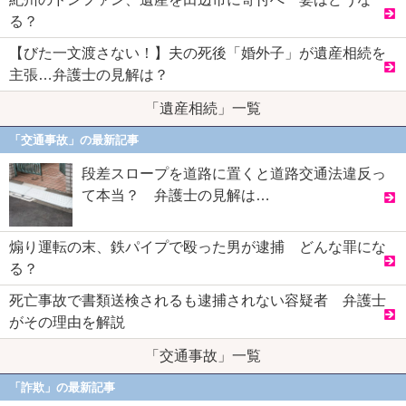
る？
【びた一文渡さない！】夫の死後「婚外子」が遺産相続を
主張…弁護士の見解は？
「遺産相続」一覧
「交通事故」の最新記事
段差スロープを道路に置くと道路交通法違反っ
て本当？ 弁護士の見解は…
煽り運転の末、鉄パイプで殴った男が逮捕 どんな罪にな
る？
死亡事故で書類送検されるも逮捕されない容疑者 弁護士
がその理由を解説
「交通事故」一覧
「詐欺」の最新記事