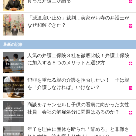
育った弁護士が語る
「派遣雇い止め」裁判…実家がお寺の弁護士が
なぜ和解できた？
最新の記事
人気の弁護士保険３社を徹底比較！弁護士保険
に加入する５つのメリットと選び方
犯罪を重ねる親の介護を拒否したい！ 子は親
を「介護しなければ」いけない？
商談をキャンセルし子供の看病に向かった女性
社員 会社の解雇処分に問題はあるのか？
年子を理由に産休を断られ「辞めろ」と非難さ