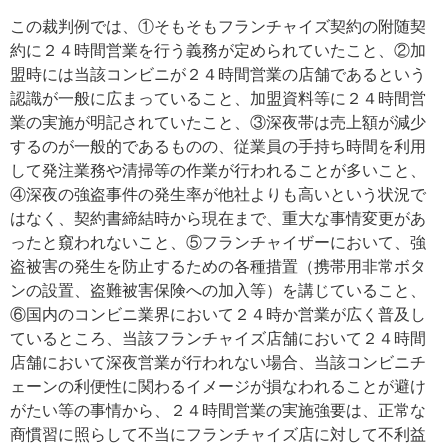
この裁判例では、①そもそもフランチャイズ契約の附随契
約に２４時間営業を行う義務が定められていたこと、②加
盟時には当該コンビニが２４時間営業の店舗であるという
認識が一般に広まっていること、加盟資料等に２４時間営
業の実施が明記されていたこと、③深夜帯は売上額が減少
するのが一般的であるものの、従業員の手持ち時間を利用
して発注業務や清掃等の作業が行われることが多いこと、
④深夜の強盗事件の発生率が他社よりも高いという状況で
はなく、契約書締結時から現在まで、重大な事情変更があ
ったと窺われないこと、⑤フランチャイザーにおいて、強
盗被害の発生を防止するための各種措置（携帯用非常ボタ
ンの設置、盗難被害保険への加入等）を講じていること、
⑥国内のコンビニ業界において２４時か営業が広く普及し
ているところ、当該フランチャイズ店舗において２４時間
店舗において深夜営業が行われない場合、当該コンビニチ
ェーンの利便性に関わるイメージが損なわれることが避け
がたい等の事情から、２４時間営業の実施強要は、正常な
商慣習に照らして不当にフランチャイズ店に対して不利益