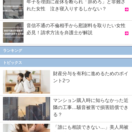
年子を理由に産休を断られ「辞めろ」と非難さ
れた女性 泣き寝入りするしかない？
音信不通の不倫相手から慰謝料を取りたい女性
必見！請求方法を弁護士が解説
ランキング
トピックス
財産分与を有利に進めるためのポイ
ント2つ
マンション購入時に知らなかった近
隣の工事…騒音被害で損害賠償でき
る？
「誰にも相談できない…」美人局被