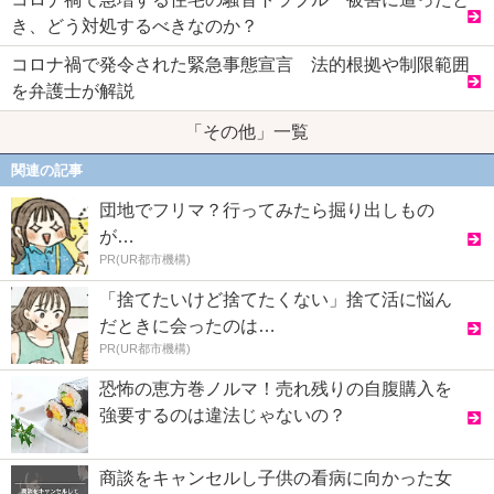
き、どう対処するべきなのか？
コロナ禍で発令された緊急事態宣言 法的根拠や制限範囲
を弁護士が解説
「その他」一覧
関連の記事
団地でフリマ？行ってみたら掘り出しもの
が…
PR(UR都市機構)
「捨てたいけど捨てたくない」捨て活に悩ん
だときに会ったのは…
PR(UR都市機構)
恐怖の恵方巻ノルマ！売れ残りの自腹購入を
強要するのは違法じゃないの？
商談をキャンセルし子供の看病に向かった女