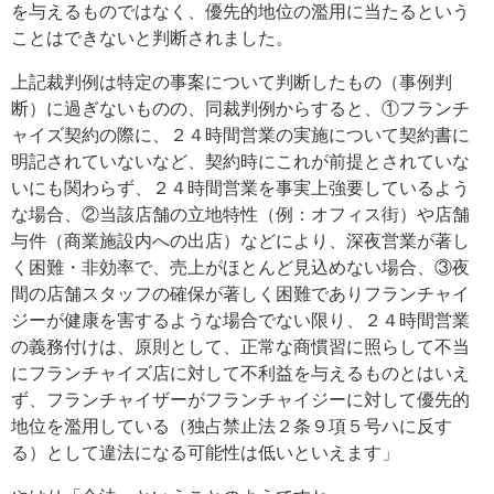
を与えるものではなく、優先的地位の濫用に当たるという
ことはできないと判断されました。
上記裁判例は特定の事案について判断したもの（事例判
断）に過ぎないものの、同裁判例からすると、①フランチ
ャイズ契約の際に、２４時間営業の実施について契約書に
明記されていないなど、契約時にこれが前提とされていな
いにも関わらず、２４時間営業を事実上強要しているよう
な場合、②当該店舗の立地特性（例：オフィス街）や店舗
与件（商業施設内への出店）などにより、深夜営業が著し
く困難・非効率で、売上がほとんど見込めない場合、③夜
間の店舗スタッフの確保が著しく困難でありフランチャイ
ジーが健康を害するような場合でない限り、２４時間営業
の義務付けは、原則として、正常な商慣習に照らして不当
にフランチャイズ店に対して不利益を与えるものとはいえ
ず、フランチャイザーがフランチャイジーに対して優先的
地位を濫用している（独占禁止法２条９項５号ハに反す
る）として違法になる可能性は低いといえます」