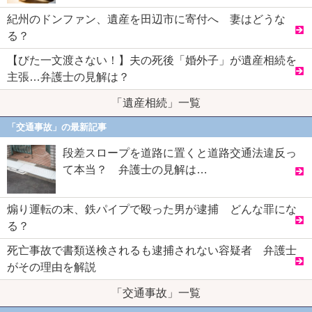
紀州のドンファン、遺産を田辺市に寄付へ 妻はどうな
る？
【びた一文渡さない！】夫の死後「婚外子」が遺産相続を
主張…弁護士の見解は？
「遺産相続」一覧
「交通事故」の最新記事
段差スロープを道路に置くと道路交通法違反っ
て本当？ 弁護士の見解は…
煽り運転の末、鉄パイプで殴った男が逮捕 どんな罪にな
る？
死亡事故で書類送検されるも逮捕されない容疑者 弁護士
がその理由を解説
「交通事故」一覧