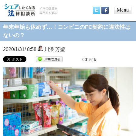
イマの話題を
専門家が解説
Main
Twitter
Facebook
menu
年末年始も休めず…！コンビニのFC契約に違法性は
ないの？
2020/1/31/ 8:58
川浪 芳聖
Check