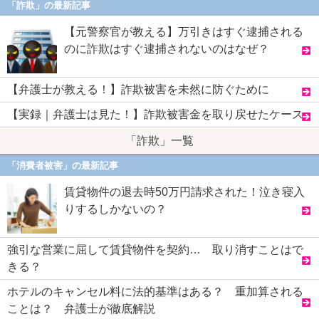
「詐欺」の最新記事
【元警察官が教える】万引きはすぐ逮捕される
のに詐欺はすぐ逮捕されないのはなぜ？
【弁護士が教える！】詐欺被害を未然に防ぐために
【実録｜弁護士は見た！】詐欺被害金を取り戻せたケース
「詐欺」一覧
「消費者被害」の最新記事
賃貸物件の退去時50万円請求された！泣き寝入
りするしかないの？
強引な営業に屈して賃貸物件を契約… 取り消すことはで
きる？
ホテルのキャンセル料に法的基準はある？ 重加算される
ことは？ 弁護士が徹底解説