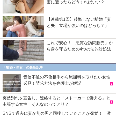
害に遭ったらどうすればいい？
【連載第1回】後悔しない離婚「妻
と夫、立場が強いのはどっち？」
これで安心！「悪質な訪問販売」か
ら身を守るための4つの法的対処法
「離婚・男女」の最新記事
音信不通の不倫相手から慰謝料を取りたい女性
必見！請求方法を弁護士が解説
突然別れを宣告し、連絡すると「ストーカーで訴える」と
主張する女性 そんなのってアリ？
SNSで過去に妻が別の男と同棲していたことが発覚！ 激