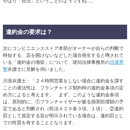
やはり「合法」ということのようですね…。
違約金の要求は？
次にコンビニエンスストア本部がオーナーが自らの判断で
時短する、店を開けないなどした場合発生すると噂されて
いる「違約金の徴収」について、琥珀法律事務所の
川浪芳
聖
弁護士に見解を伺いました。
川浪弁護士：「２４時間営業をしない場合に違約金を課す
ことの適法性は、フランチャイズ契約時の違約金条項の定
め方によると考えます。 まず、このような違約金条項
は、原則的に、①フランチャイザーが被る損害賠償額の予
定であると判断され（民法４２０条３項、１項）、②違約
罰として規定する旨が明示されている場合は、違約罰とし
ての性質を有することとなります。