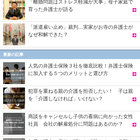
「離婚問題はストレス軽減が大事」母子家庭で
育った弁護士が語る
「派遣雇い止め」裁判…実家がお寺の弁護士が
なぜ和解できた？
最新の記事
人気の弁護士保険３社を徹底比較！弁護士保険
に加入する５つのメリットと選び方
犯罪を重ねる親の介護を拒否したい！ 子は親
を「介護しなければ」いけない？
商談をキャンセルし子供の看病に向かった女性
社員 会社の解雇処分に問題はあるのか？