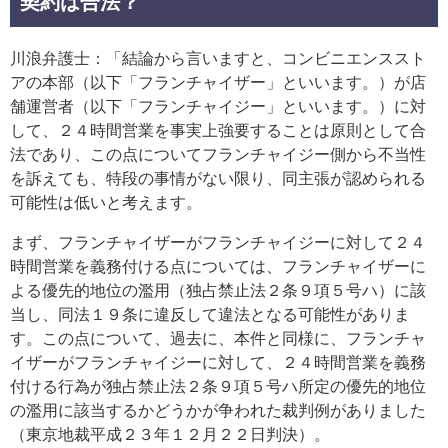
契約は合法？
川浪弁護士：「結論から言いますと、コンビニエンススト
アの本部（以下「フランチャイザー」といいます。）が店
舗運営者（以下「フランチャイジー」といいます。）に対
して、２４時間営業を事実上強要することは原則として合
法であり、この点についてフランチャイジー側から不当性
を訴えても、特段の事情がない限り、同主張が認められる
可能性は低いと考えます。
まず、フランチャイザーがフランチャイジーに対して２４
時間営業を義務付ける点については、フランチャイザーに
よる優先的地位の濫用（独占禁止法２条９項５号ハ）に該
当し、同法１９条に違反して違法となる可能性がありま
す。この点について、過去に、本件と同様に、フランチャ
イザーがフランチャイジーに対して、２４時間営業を義務
付ける行為が独占禁止法２条９項５号ハ所定の優先的地位
の濫用に該当するかどうかが争われた裁判例がありました
（東京地裁平成２３年１２月２２日判決）。