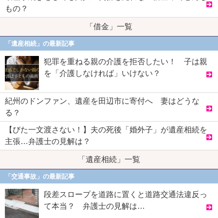
もの？
「借金」一覧
「遺産相続」の最新記事
犯罪を重ねる親の介護を拒否したい！ 子は親
を「介護しなければ」いけない？
紀州のドンファン、遺産を田辺市に寄付へ 妻はどうな
る？
【びた一文渡さない！】夫の死後「婚外子」が遺産相続を
主張…弁護士の見解は？
「遺産相続」一覧
「交通事故」の最新記事
段差スロープを道路に置くと道路交通法違反っ
て本当？ 弁護士の見解は…