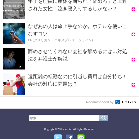
年子を理由に産休を断られ「辞めろ」と非難
された女性 泣き寝入りするしかない？
なぜあの人は旅上手なのか。ホテルを使いこ
なすコツ
PR(アメリカン・エキスプレス・ジャパン)
辞めさせてくれない会社を辞めるには…対処
法を弁護士が解説
遠距離の転勤なのに引越し費用は自分持ち！
会社の対応に問題は？
Recommended by
Copyright © 2026 asiro Inc. All Rights Reserved.