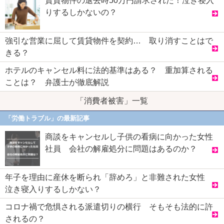
賃貸物件の退去時50万円請求された！泣き寝入
りするしかないの？
強引な営業に屈して賃貸物件を契約… 取り消すことはで
きる？
ホテルのキャンセル料に法的基準はある？ 重加算される
ことは？ 弁護士が徹底解説
「消費者被害」一覧
「労働トラブル」の最新記事
商談をキャンセルし子供の看病に向かった女性
社員 会社の解雇処分に問題はあるのか？
年子を理由に産休を断られ「辞めろ」と非難された女性
泣き寝入りするしかない？
コロナ禍で危惧される派遣切りの横行 そもそも法的に許
されるの？