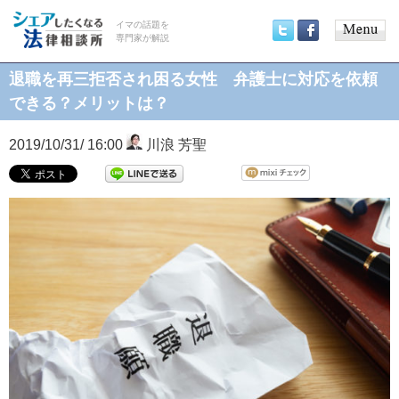
イマの話題を
専門家が解説
Main
Twitter
Facebook
menu
退職を再三拒否され困る女性 弁護士に対応を依頼
できる？メリットは？
2019/10/31/ 16:00
川浪 芳聖