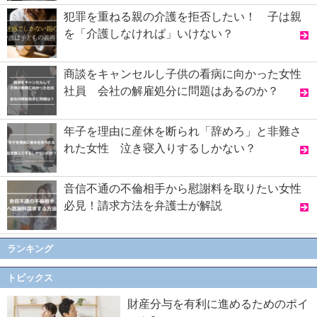
犯罪を重ねる親の介護を拒否したい！ 子は親
を「介護しなければ」いけない？
商談をキャンセルし子供の看病に向かった女性
社員 会社の解雇処分に問題はあるのか？
年子を理由に産休を断られ「辞めろ」と非難さ
れた女性 泣き寝入りするしかない？
音信不通の不倫相手から慰謝料を取りたい女性
必見！請求方法を弁護士が解説
ランキング
トピックス
財産分与を有利に進めるためのポイ