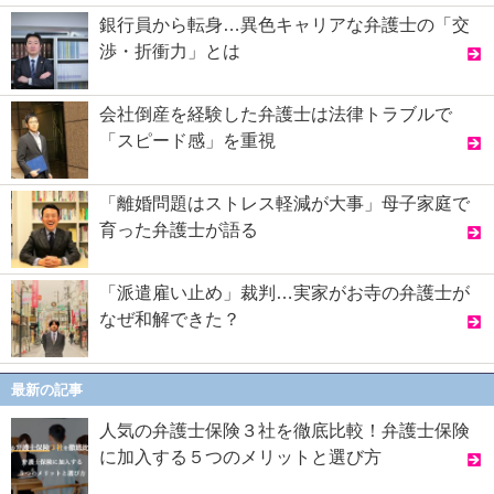
銀行員から転身…異色キャリアな弁護士の「交
渉・折衝力」とは
会社倒産を経験した弁護士は法律トラブルで
「スピード感」を重視
「離婚問題はストレス軽減が大事」母子家庭で
育った弁護士が語る
「派遣雇い止め」裁判…実家がお寺の弁護士が
なぜ和解できた？
最新の記事
人気の弁護士保険３社を徹底比較！弁護士保険
に加入する５つのメリットと選び方