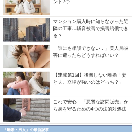
ント2つ
マンション購入時に知らなかった近
隣の工事…騒音被害で損害賠償でき
る？
「誰にも相談できない…」美人局被
害に遭ったらどうすればいい？
【連載第1回】後悔しない離婚「妻
と夫、立場が強いのはどっち？」
これで安心！「悪質な訪問販売」か
ら身を守るための4つの法的対処法
「離婚・男女」の最新記事