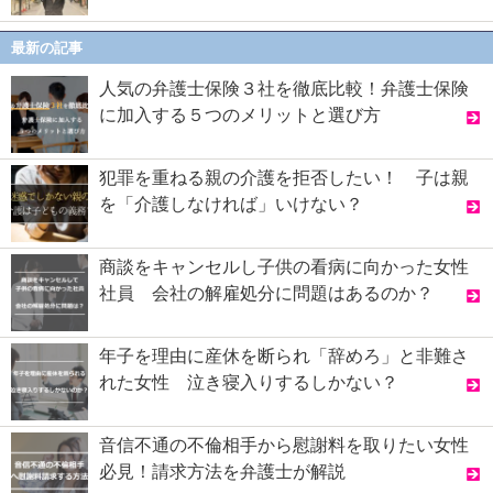
最新の記事
人気の弁護士保険３社を徹底比較！弁護士保険
に加入する５つのメリットと選び方
犯罪を重ねる親の介護を拒否したい！ 子は親
を「介護しなければ」いけない？
商談をキャンセルし子供の看病に向かった女性
社員 会社の解雇処分に問題はあるのか？
年子を理由に産休を断られ「辞めろ」と非難さ
れた女性 泣き寝入りするしかない？
音信不通の不倫相手から慰謝料を取りたい女性
必見！請求方法を弁護士が解説