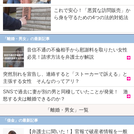
これで安心！「悪質な訪問販売」か
ら身を守るための4つの法的対処法
「離婚・男女」の最新記事
音信不通の不倫相手から慰謝料を取りたい女性
必見！請求方法を弁護士が解説
突然別れを宣告し、連絡すると「ストーカーで訴える」と
主張する女性 そんなのってアリ？
SNSで過去に妻が別の男と同棲していたことが発覚！ 激
怒する夫は離婚できるのか？
「離婚・男女」一覧
「借金」の最新記事
【弁護士に聞いた！】官報で破産者情報を一般