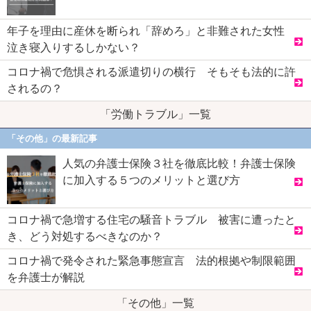
年子を理由に産休を断られ「辞めろ」と非難された女性
泣き寝入りするしかない？
コロナ禍で危惧される派遣切りの横行 そもそも法的に許
されるの？
「労働トラブル」一覧
「その他」の最新記事
人気の弁護士保険３社を徹底比較！弁護士保険
に加入する５つのメリットと選び方
コロナ禍で急増する住宅の騒音トラブル 被害に遭ったと
き、どう対処するべきなのか？
コロナ禍で発令された緊急事態宣言 法的根拠や制限範囲
を弁護士が解説
「その他」一覧