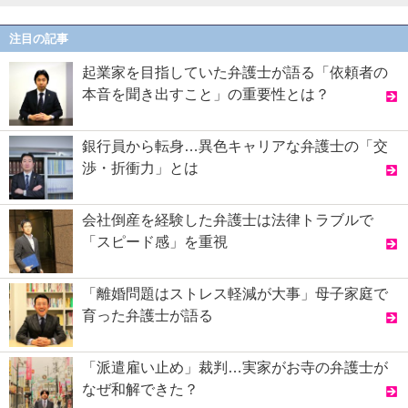
注目の記事
起業家を目指していた弁護士が語る「依頼者の
本音を聞き出すこと」の重要性とは？
銀行員から転身…異色キャリアな弁護士の「交
渉・折衝力」とは
会社倒産を経験した弁護士は法律トラブルで
「スピード感」を重視
「離婚問題はストレス軽減が大事」母子家庭で
育った弁護士が語る
「派遣雇い止め」裁判…実家がお寺の弁護士が
なぜ和解できた？