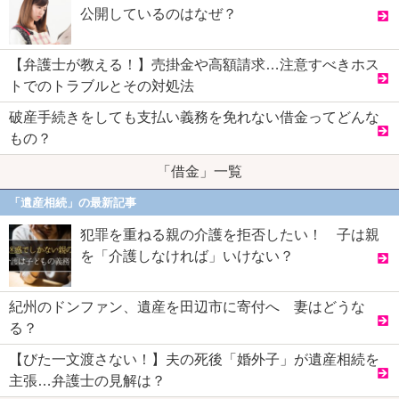
公開しているのはなぜ？
【弁護士が教える！】売掛金や高額請求…注意すべきホス
トでのトラブルとその対処法
破産手続きをしても支払い義務を免れない借金ってどんな
もの？
「借金」一覧
「遺産相続」の最新記事
犯罪を重ねる親の介護を拒否したい！ 子は親
を「介護しなければ」いけない？
紀州のドンファン、遺産を田辺市に寄付へ 妻はどうな
る？
【びた一文渡さない！】夫の死後「婚外子」が遺産相続を
主張…弁護士の見解は？