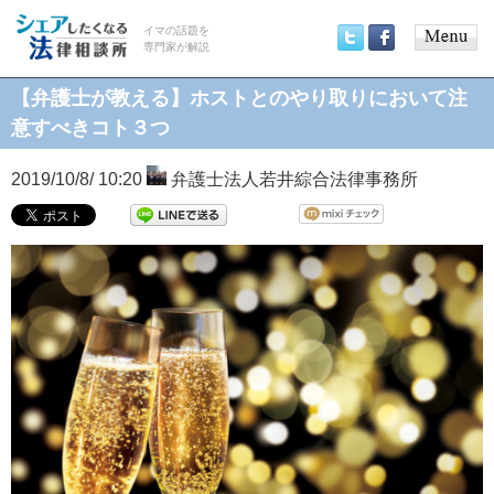
イマの話題を
専門家が解説
Main
Twitter
Facebook
menu
【弁護士が教える】ホストとのやり取りにおいて注
意すべきコト３つ
2019/10/8/ 10:20
弁護士法人若井綜合法律事務所