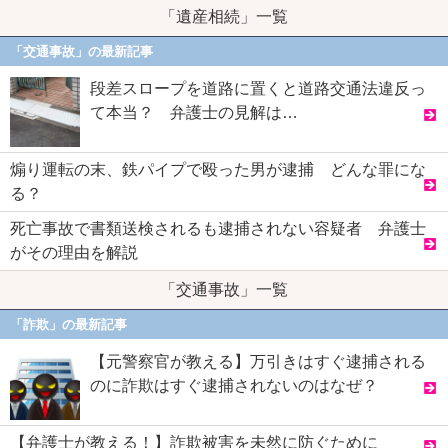
「遺産相続」一覧
「交通事故」の最新記事
段差スロープを道路に置くと道路交通法違反っ
て本当？ 弁護士の見解は…
煽り運転の末、鉄パイプで殴った男が逮捕 どんな罪にな
る？
死亡事故で書類送検されるも逮捕されない容疑者 弁護士
がその理由を解説
「交通事故」一覧
「詐欺」の最新記事
【元警察官が教える】万引きはすぐ逮捕される
のに詐欺はすぐ逮捕されないのはなぜ？
【弁護士が教える！】詐欺被害を未然に防ぐために