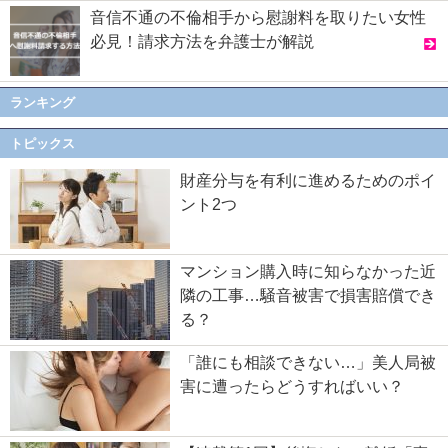
音信不通の不倫相手から慰謝料を取りたい女性
必見！請求方法を弁護士が解説
ランキング
トピックス
財産分与を有利に進めるためのポイ
ント2つ
マンション購入時に知らなかった近
隣の工事…騒音被害で損害賠償でき
る？
「誰にも相談できない…」美人局被
害に遭ったらどうすればいい？