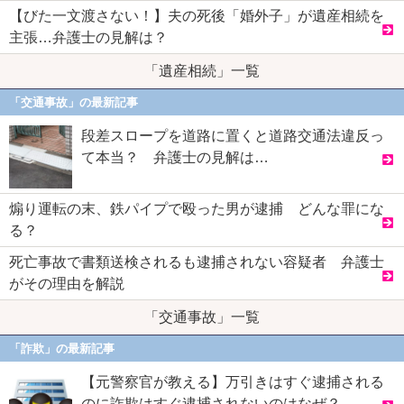
【びた一文渡さない！】夫の死後「婚外子」が遺産相続を
主張…弁護士の見解は？
「遺産相続」一覧
「交通事故」の最新記事
段差スロープを道路に置くと道路交通法違反っ
て本当？ 弁護士の見解は…
煽り運転の末、鉄パイプで殴った男が逮捕 どんな罪にな
る？
死亡事故で書類送検されるも逮捕されない容疑者 弁護士
がその理由を解説
「交通事故」一覧
「詐欺」の最新記事
【元警察官が教える】万引きはすぐ逮捕される
のに詐欺はすぐ逮捕されないのはなぜ？