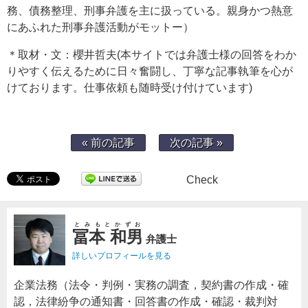
務、債務整理、刑事弁護を主に扱っている。親身かつ熱意
にあふれた刑事弁護活動がモットー）
＊取材・文：櫻井哲夫(本サイトでは弁護士様の回答をわか
りやすく伝えるために日々奮闘し、丁寧な記事執筆を心が
けております。仕事依頼も随時受け付けています)
« 前の記事
次の記事 »
Check
とみもとかずお
冨本 和男
弁護士
詳しいプロフィールを見る
企業法務（法令・判例・実務の調査，契約書の作成・確
認，法律紛争の通知書・回答書の作成・確認・裁判対