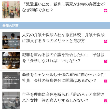
「派遣雇い止め」裁判…実家がお寺の弁護士が
なぜ和解できた？
最新の記事
人気の弁護士保険３社を徹底比較！弁護士保険
に加入する５つのメリットと選び方
犯罪を重ねる親の介護を拒否したい！ 子は親
を「介護しなければ」いけない？
商談をキャンセルし子供の看病に向かった女性
社員 会社の解雇処分に問題はあるのか？
年子を理由に産休を断られ「辞めろ」と非難さ
れた女性 泣き寝入りするしかない？