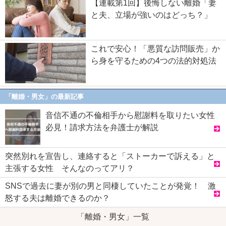
【連載第1回】後悔しない離婚「妻
と夫、立場が強いのはどっち？」
これで安心！「悪質な訪問販売」か
ら身を守るための4つの法的対処法
「離婚・男女」の最新記事
音信不通の不倫相手から慰謝料を取りたい女性
必見！請求方法を弁護士が解説
突然別れを宣告し、連絡すると「ストーカーで訴える」と
主張する女性 そんなのってアリ？
SNSで過去に妻が別の男と同棲していたことが発覚！ 激
怒する夫は離婚できるのか？
「離婚・男女」一覧