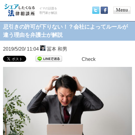
イマの話題を
専門家が解説
Main
Twitter
Facebook
menu
忌引きの許可が下りない！？会社によってルールが
違う理由を弁護士が解説
2019/5/20/ 11:04
冨本 和男
Check