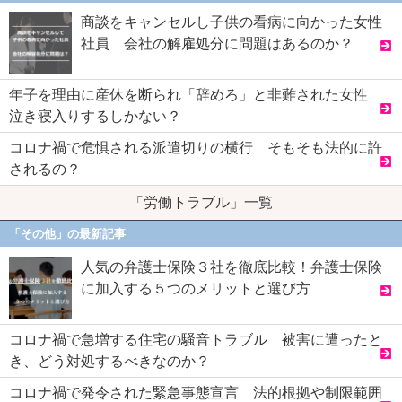
商談をキャンセルし子供の看病に向かった女性
社員 会社の解雇処分に問題はあるのか？
年子を理由に産休を断られ「辞めろ」と非難された女性
泣き寝入りするしかない？
コロナ禍で危惧される派遣切りの横行 そもそも法的に許
されるの？
「労働トラブル」一覧
「その他」の最新記事
人気の弁護士保険３社を徹底比較！弁護士保険
に加入する５つのメリットと選び方
コロナ禍で急増する住宅の騒音トラブル 被害に遭ったと
き、どう対処するべきなのか？
コロナ禍で発令された緊急事態宣言 法的根拠や制限範囲