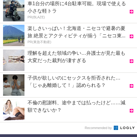
車1台分の場所に4台駐車可能。現場で使える
小さな軽トラ
PR(BLAZE)
楽しさいっぱい！北海道・ニセコで避暑の夏
旅 絶景とアクティビティが揃う「ニセコ東...
PR(東急不動産)
理解を超えた領域の争い…弁護士が見た最も
大変だった裁判が凄すぎる
子供が欲しいのにセックスを拒否された…
「じゃあ離婚して！」認められる？
不倫の慰謝料、途中までは払ったけど……減
額できないか？
Recommended by