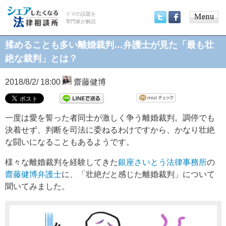
イマの話題を
専門家が解説
Main
Twitter
Facebook
menu
揉めることも多い離婚裁判…弁護士が見た「最も壮
絶な裁判」とは？
2018/8/2/ 18:00
齋藤健博
一度は愛を誓った者同士が激しく争う離婚裁判。調停でも
決着せず、判断を司法に委ねるわけですから、かなり壮絶
な闘いになることもあるようです。
様々な離婚裁判を経験してきた
銀座さいとう法律事務所
の
齋藤健博弁護士
に、「壮絶だと感じた離婚裁判」について
聞いてみました。