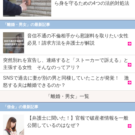
ら身を守るための4つの法的対処法
「離婚・男女」の最新記事
音信不通の不倫相手から慰謝料を取りたい女性
必見！請求方法を弁護士が解説
突然別れを宣告し、連絡すると「ストーカーで訴える」と
主張する女性 そんなのってアリ？
SNSで過去に妻が別の男と同棲していたことが発覚！ 激
怒する夫は離婚できるのか？
「離婚・男女」一覧
「借金」の最新記事
【弁護士に聞いた！】官報で破産者情報を一般
公開しているのはなぜ？