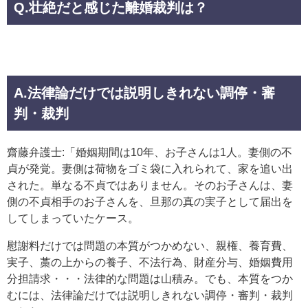
Q.壮絶だと感じた離婚裁判は？
A.法律論だけでは説明しきれない調停・審
判・裁判
齋藤弁護士:「婚姻期間は10年、お子さんは1人。妻側の不
貞が発覚。妻側は荷物をゴミ袋に入れられて、家を追い出
された。単なる不貞ではありません。そのお子さんは、妻
側の不貞相手のお子さんを、旦那の真の実子として届出を
してしまっていたケース。
慰謝料だけでは問題の本質がつかめない、親権、養育費、
実子、藁の上からの養子、不法行為、財産分与、婚姻費用
分担請求・・・法律的な問題は山積み。でも、本質をつか
むには、法律論だけでは説明しきれない調停・審判・裁判