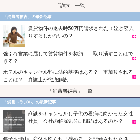
「詐欺」一覧
「消費者被害」の最新記事
賃貸物件の退去時50万円請求された！泣き寝入
りするしかないの？
強引な営業に屈して賃貸物件を契約… 取り消すことはで
きる？
ホテルのキャンセル料に法的基準はある？ 重加算される
ことは？ 弁護士が徹底解説
「消費者被害」一覧
「労働トラブル」の最新記事
商談をキャンセルし子供の看病に向かった女性
社員 会社の解雇処分に問題はあるのか？
年子を理由に産休を断られ「辞めろ」と非難された女性