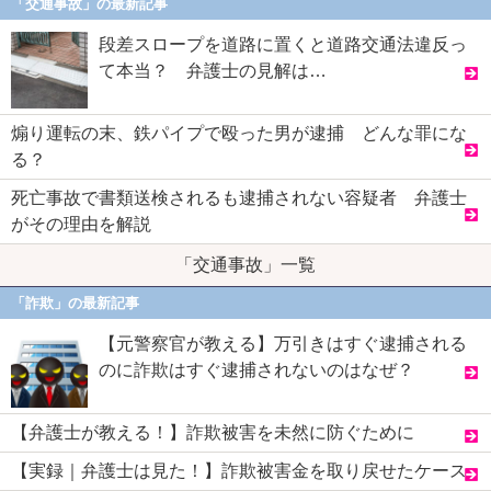
「交通事故」の最新記事
段差スロープを道路に置くと道路交通法違反っ
て本当？ 弁護士の見解は…
煽り運転の末、鉄パイプで殴った男が逮捕 どんな罪にな
る？
死亡事故で書類送検されるも逮捕されない容疑者 弁護士
がその理由を解説
「交通事故」一覧
「詐欺」の最新記事
【元警察官が教える】万引きはすぐ逮捕される
のに詐欺はすぐ逮捕されないのはなぜ？
【弁護士が教える！】詐欺被害を未然に防ぐために
【実録｜弁護士は見た！】詐欺被害金を取り戻せたケース