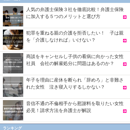
人気の弁護士保険３社を徹底比較！弁護士保険
に加入する５つのメリットと選び方
犯罪を重ねる親の介護を拒否したい！ 子は親
を「介護しなければ」いけない？
商談をキャンセルし子供の看病に向かった女性
社員 会社の解雇処分に問題はあるのか？
年子を理由に産休を断られ「辞めろ」と非難さ
れた女性 泣き寝入りするしかない？
音信不通の不倫相手から慰謝料を取りたい女性
必見！請求方法を弁護士が解説
ランキング