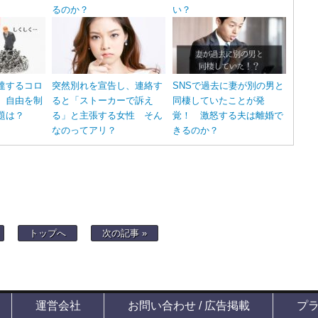
るのか？
い？
達するコロ
突然別れを宣告し、連絡す
SNSで過去に妻が別の男と
 自由を制
ると「ストーカーで訴え
同棲していたことが発
題は？
る」と主張する女性 そん
覚！ 激怒する夫は離婚で
なのってアリ？
きるのか？
トップへ
次の記事 »
運営会社
お問い合わせ / 広告掲載
プ