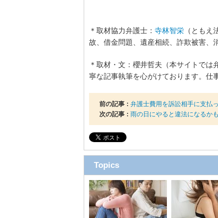
＊取材協力弁護士：
寺林智栄
（ともえ
故、借金問題、遺産相続、詐欺被害、消
＊取材・文：櫻井哲夫（本サイトでは
寧な記事執筆を心がけております。仕
前の記事 :
弁護士費用を訴訟相手に支払
次の記事 :
雨の日にやると違法になるかも
Topics