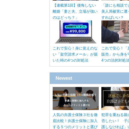
【連載第1回】後悔しない
「誰にも相談で
離婚「妻と夫、立場が強い
美人局被害に遭
のはどっち？」
すればいい？
これで安心！身に覚えのな
これで安心！「
い「架空請求メール」が届
販売」から身を
いた時の4つの対処法
4つの法的対処
Newest
人気の弁護士保険３社を徹
犯罪を重ねる親
底比較！弁護士保険に加入
否したい！ 子
する５つのメリットと選び
護しなければ」