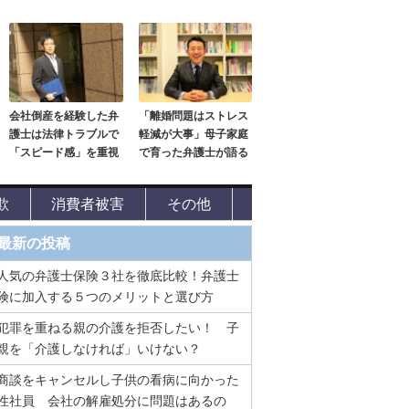
会社倒産を経験した弁
「離婚問題はストレス
護士は法律トラブルで
軽減が大事」母子家庭
「スピード感」を重視
で育った弁護士が語る
欺
消費者被害
その他
最新の投稿
人気の弁護士保険３社を徹底比較！弁護士
険に加入する５つのメリットと選び方
犯罪を重ねる親の介護を拒否したい！ 子
親を「介護しなければ」いけない？
商談をキャンセルし子供の看病に向かった
性社員 会社の解雇処分に問題はあるの