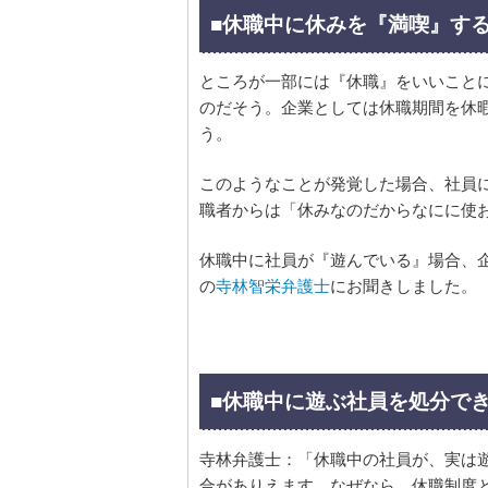
■休職中に休みを『満喫』す
ところが一部には『休職』をいいこと
のだそう。企業としては休職期間を休
う。
このようなことが発覚した場合、社員
職者からは「休みなのだからなにに使
休職中に社員が『遊んでいる』場合、
の
寺林智栄弁護士
にお聞きしました。
■休職中に遊ぶ社員を処分で
寺林弁護士：「休職中の社員が、実は
合がありえます。なぜなら、休職制度