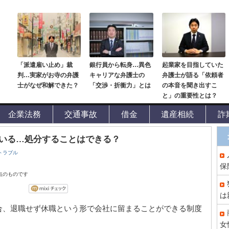
「派遣雇い止め」裁
銀行員から転身…異色
起業家を目指していた
判…実家がお寺の弁護
キャリアな弁護士の
弁護士が語る「依頼者
士がなぜ和解できた？
「交渉・折衝力」とは
の本音を聞き出すこ
と」の重要性とは？
企業法務
交通事故
借金
遺産相続
詐
いる…処分することはできる？
トラブル
保
時点のものです
は
合、退職せず休職という形で会社に留まることができる制度
女