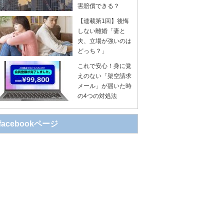
害賠償できる？
【連載第1回】後悔
しない離婚「妻と
夫、立場が強いのは
どっち？」
これで安心！身に覚
えのない「架空請求
メール」が届いた時
の4つの対処法
facebookページ