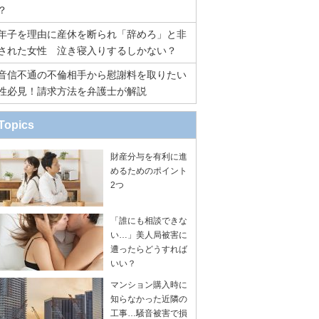
？
年子を理由に産休を断られ「辞めろ」と非
された女性 泣き寝入りするしかない？
音信不通の不倫相手から慰謝料を取りたい
性必見！請求方法を弁護士が解説
Topics
財産分与を有利に進
めるためのポイント
2つ
「誰にも相談できな
い…」美人局被害に
遭ったらどうすれば
いい？
マンション購入時に
知らなかった近隣の
工事…騒音被害で損