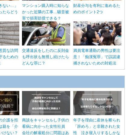
きない…」
マンション購入時に知らな
財産分与を有利に進めるた
ったらどう
かった近隣の工事…騒音被
めのポイント2つ
害で損害賠償できる？
悪質な訪問
交通違反をしたのに反則金
満員電車通勤の男性は要注
守るための
も呼出状も無視し続けたら
意！「痴漢冤罪」で誤認逮
法
どんな罪に？
捕されないための対処法
の介護を拒
商談をキャンセルし子供の
年子を理由に産休を断られ
は親を「介
看病に向かった女性社員
「辞めろ」と非難された女
いけない？
会社の解雇処分に問題はあ
性 泣き寝入りするしかな