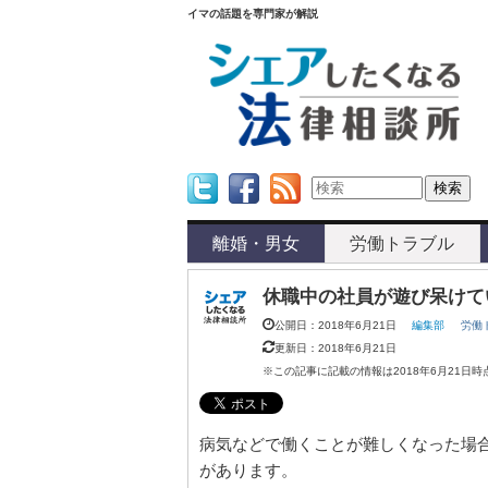
イマの話題を専門家が解説
Twitter
Facebook
Feed
離婚・男女
労働トラブル
休職中の社員が遊び呆けて
公開日：2018年6月21日
編集部
労働
更新日：2018年6月21日
※この記事に記載の情報は2018年6月21日
病気などで働くことが難しくなった場
があります。