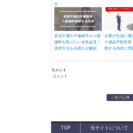
方
音信不通の不倫相手から慰
企業が社員に通
謝料を取りたい女性必見！
ナ感染予防対策
請求方法を弁護士が解説
限する内容に問
コメント
コメント
« 前の記事
TOP
当サイトについて