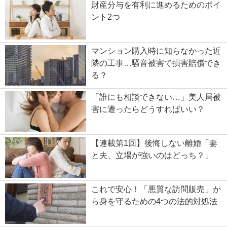
財産分与を有利に進めるためのポイ
ント2つ
マンション購入時に知らなかった近
隣の工事…騒音被害で損害賠償でき
る？
「誰にも相談できない…」美人局被
害に遭ったらどうすればいい？
【連載第1回】後悔しない離婚「妻
と夫、立場が強いのはどっち？」
これで安心！「悪質な訪問販売」か
ら身を守るための4つの法的対処法