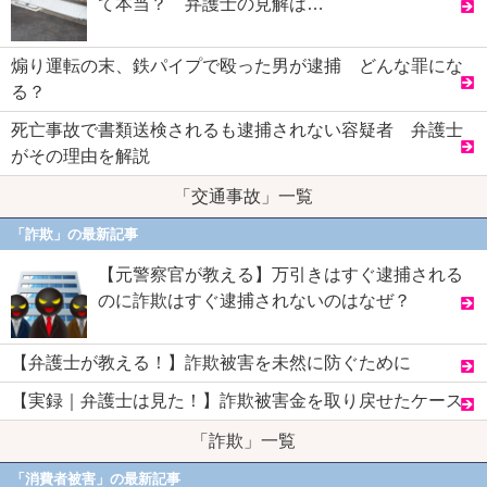
て本当？ 弁護士の見解は…
煽り運転の末、鉄パイプで殴った男が逮捕 どんな罪にな
る？
死亡事故で書類送検されるも逮捕されない容疑者 弁護士
がその理由を解説
「交通事故」一覧
「詐欺」の最新記事
【元警察官が教える】万引きはすぐ逮捕される
のに詐欺はすぐ逮捕されないのはなぜ？
【弁護士が教える！】詐欺被害を未然に防ぐために
【実録｜弁護士は見た！】詐欺被害金を取り戻せたケース
「詐欺」一覧
「消費者被害」の最新記事