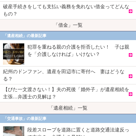
破産手続きをしても支払い義務を免れない借金ってどんな
もの？
「借金」一覧
「遺産相続」の最新記事
犯罪を重ねる親の介護を拒否したい！ 子は親
を「介護しなければ」いけない？
紀州のドンファン、遺産を田辺市に寄付へ 妻はどうな
る？
【びた一文渡さない！】夫の死後「婚外子」が遺産相続を
主張…弁護士の見解は？
「遺産相続」一覧
「交通事故」の最新記事
段差スロープを道路に置くと道路交通法違反っ