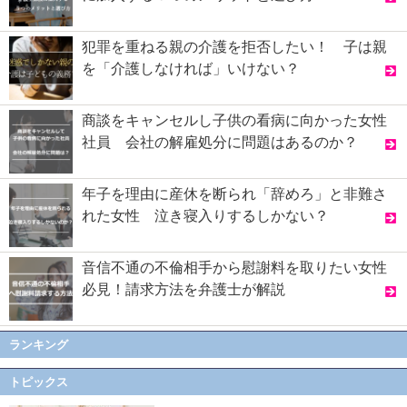
犯罪を重ねる親の介護を拒否したい！ 子は親
を「介護しなければ」いけない？
商談をキャンセルし子供の看病に向かった女性
社員 会社の解雇処分に問題はあるのか？
年子を理由に産休を断られ「辞めろ」と非難さ
れた女性 泣き寝入りするしかない？
音信不通の不倫相手から慰謝料を取りたい女性
必見！請求方法を弁護士が解説
ランキング
トピックス