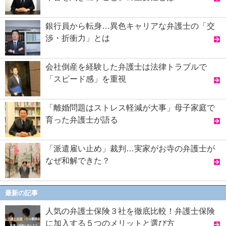
銀行員から転身…異色キャリアな弁護士の「交
渉・折衝力」とは
会社倒産を経験した弁護士は法律トラブルで
「スピード感」を重視
「離婚問題はストレス軽減が大事」母子家庭で
育った弁護士が語る
「派遣雇い止め」裁判…実家がお寺の弁護士が
なぜ和解できた？
最新の記事
人気の弁護士保険３社を徹底比較！弁護士保険
に加入する５つのメリットと選び方