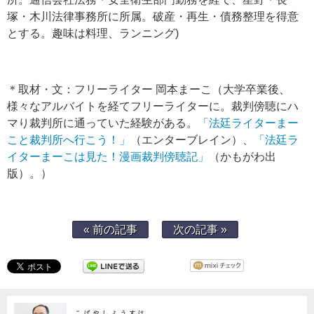
塚・木川法律事務所に所属。破産・再生・債務整理を得意
とする。趣味は料理、ランニング)
＊取材・文：フリーライター 岡本まーこ（大学卒業後、
様々なアルバイトを経てフリーライターに。裁判傍聴にハ
マり裁判所に通っていた経験がある。
「法廷ライターまー
こと裁判所へ行こう！」
（エンターブレイン）、
「法廷ラ
イターまーこは見た！漫画裁判傍聴記」
（かもがわ出
版）。）
« 前の記事
次の記事 »
こばやしようすけ