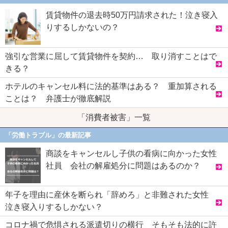
賃貸物件の退去時50万円請求された！泣き寝入
りするしかないの？
強引な営業に屈して賃貸物件を契約… 取り消すことはで
きる？
ホテルのキャンセル料に法的基準はある？ 重加算される
ことは？ 弁護士が徹底解説
「消費者被害」一覧
「労働トラブル」の最新記事
商談をキャンセルし子供の看病に向かった女性
社員 会社の解雇処分に問題はあるのか？
年子を理由に産休を断られ「辞めろ」と非難された女性
泣き寝入りするしかない？
コロナ禍で危惧される派遣切りの横行 そもそも法的に許