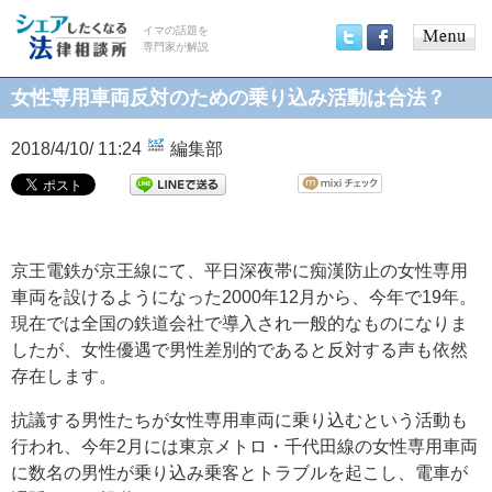
イマの話題を
専門家が解説
Main
Twitter
Facebook
menu
女性専用車両反対のための乗り込み活動は合法？
2018/4/10/ 11:24
編集部
京王電鉄が京王線にて、平日深夜帯に痴漢防止の女性専用
車両を設けるようになった2000年12月から、今年で19年。
現在では全国の鉄道会社で導入され一般的なものになりま
したが、女性優遇で男性差別的であると反対する声も依然
存在します。
抗議する男性たちが女性専用車両に乗り込むという活動も
行われ、今年2月には東京メトロ・千代田線の女性専用車両
に数名の男性が乗り込み乗客とトラブルを起こし、電車が