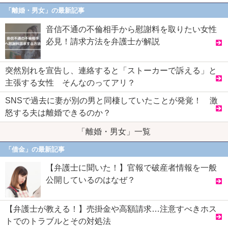
「離婚・男女」の最新記事
音信不通の不倫相手から慰謝料を取りたい女性
必見！請求方法を弁護士が解説
突然別れを宣告し、連絡すると「ストーカーで訴える」と
主張する女性 そんなのってアリ？
SNSで過去に妻が別の男と同棲していたことが発覚！ 激
怒する夫は離婚できるのか？
「離婚・男女」一覧
「借金」の最新記事
【弁護士に聞いた！】官報で破産者情報を一般
公開しているのはなぜ？
【弁護士が教える！】売掛金や高額請求…注意すべきホス
トでのトラブルとその対処法