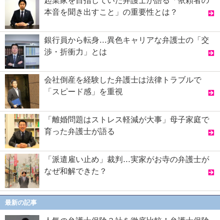
起業家を目指していた弁護士が語る「依頼者の
本音を聞き出すこと」の重要性とは？
銀行員から転身…異色キャリアな弁護士の「交
渉・折衝力」とは
会社倒産を経験した弁護士は法律トラブルで
「スピード感」を重視
「離婚問題はストレス軽減が大事」母子家庭で
育った弁護士が語る
「派遣雇い止め」裁判…実家がお寺の弁護士が
なぜ和解できた？
最新の記事