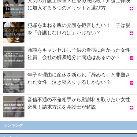
人気の弁護士保険３社を徹底比較！弁護士保険
に加入する５つのメリットと選び方
犯罪を重ねる親の介護を拒否したい！ 子は親
を「介護しなければ」いけない？
商談をキャンセルし子供の看病に向かった女性
社員 会社の解雇処分に問題はあるのか？
年子を理由に産休を断られ「辞めろ」と非難さ
れた女性 泣き寝入りするしかない？
音信不通の不倫相手から慰謝料を取りたい女性
必見！請求方法を弁護士が解説
ランキング