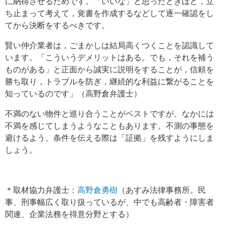
に納得させるためです。「いいな」と思ったときほど，立
ち止まって考えて，覚書を作成するなどして逐一確認をし
てから決断をするべきです。
賢い仲介業者は，ごまかしは結局高くつくことを認識して
います。「こういうデメリットはある。でも，それを補う
ものがある」と正面から誠実に説明をすることが，信頼を
勝ち取り，トラブルを防ぎ，継続的な利益に繋がることを
知っているのです」（高野倉弁護士）
不満のない物件と巡り合うことがベストですが、なかには
不満を感じてしまうようなこともあります。不測の事態を
避けるよう、条件を伝える際は「証拠」を残すようにしま
しょう。
＊取材協力弁護士：
高野倉勇樹
（あすみ法律事務所。民
事、刑事幅広く取り扱っているが、中でも高齢者・障害者
関連、企業法務を得意分野とする）