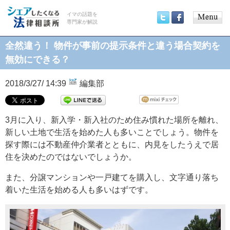
イマの話題を
専門家が解説
Main
Twitter
Facebook
menu
全然違う！ 物件が事前の提示条件と違う場合契約を
無効にできる？
2018/3/27/ 14:39
編集部
3月に入り、新入学・新入社のため住み慣れた場所を離れ、
新しい土地で生活を始めた人も多いことでしょう。物件を
探す際には不動産仲介業者とともに、内見をしたうえで居
住を決めたのではないでしょうか。
また、分譲マンションや一戸建てを購入し、文字通り落ち
着いた生活を始める人も多いはずです。