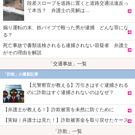
段差スロープを道路に置くと道路交通法違反っ
て本当？ 弁護士の見解は…
煽り運転の末、鉄パイプで殴った男が逮捕 どんな罪にな
る？
死亡事故で書類送検されるも逮捕されない容疑者 弁護士
がその理由を解説
「交通事故」一覧
「詐欺」の最新記事
【元警察官が教える】万引きはすぐ逮捕される
のに詐欺はすぐ逮捕されないのはなぜ？
【弁護士が教える！】詐欺被害を未然に防ぐために
【実録｜弁護士は見た！】詐欺被害金を取り戻せたケース
「詐欺」一覧