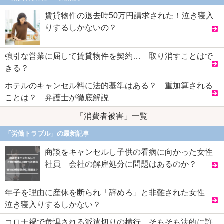
賃貸物件の退去時50万円請求された！泣き寝入
りするしかないの？
強引な営業に屈して賃貸物件を契約… 取り消すことはで
きる？
ホテルのキャンセル料に法的基準はある？ 重加算される
ことは？ 弁護士が徹底解説
「消費者被害」一覧
「労働トラブル」の最新記事
商談をキャンセルし子供の看病に向かった女性
社員 会社の解雇処分に問題はあるのか？
年子を理由に産休を断られ「辞めろ」と非難された女性
泣き寝入りするしかない？
コロナ禍で危惧される派遣切りの横行 そもそも法的に許