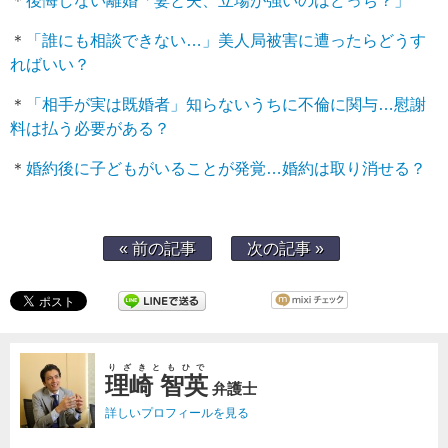
＊
後悔しない離婚「妻と夫、立場が強いのはどっち？」
＊
「誰にも相談できない…」美人局被害に遭ったらどうす
ればいい？
＊
「相手が実は既婚者」知らないうちに不倫に関与…慰謝
料は払う必要がある？
＊
婚約後に子どもがいることが発覚…婚約は取り消せる？
« 前の記事
次の記事 »
りざきともひで
理崎 智英
弁護士
詳しいプロフィールを見る