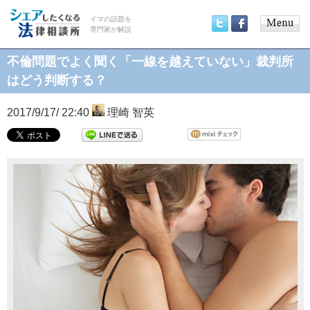
イマの話題を
専門家が解説
Main
Twitter
Facebook
menu
不倫問題でよく聞く「一線を越えていない」裁判所
はどう判断する？
2017/9/17/ 22:40
理崎 智英