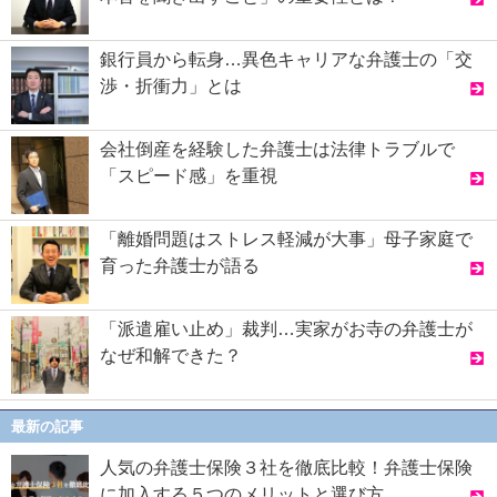
銀行員から転身…異色キャリアな弁護士の「交
渉・折衝力」とは
会社倒産を経験した弁護士は法律トラブルで
「スピード感」を重視
「離婚問題はストレス軽減が大事」母子家庭で
育った弁護士が語る
「派遣雇い止め」裁判…実家がお寺の弁護士が
なぜ和解できた？
最新の記事
人気の弁護士保険３社を徹底比較！弁護士保険
に加入する５つのメリットと選び方