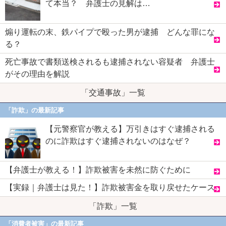
て本当？ 弁護士の見解は…
煽り運転の末、鉄パイプで殴った男が逮捕 どんな罪にな
る？
死亡事故で書類送検されるも逮捕されない容疑者 弁護士
がその理由を解説
「交通事故」一覧
「詐欺」の最新記事
【元警察官が教える】万引きはすぐ逮捕される
のに詐欺はすぐ逮捕されないのはなぜ？
【弁護士が教える！】詐欺被害を未然に防ぐために
【実録｜弁護士は見た！】詐欺被害金を取り戻せたケース
「詐欺」一覧
「消費者被害」の最新記事