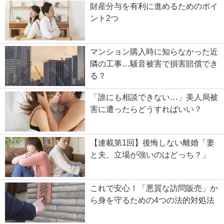
財産分与を有利に進めるためのポイ
ント2つ
マンション購入時に知らなかった近
隣の工事…騒音被害で損害賠償でき
る？
「誰にも相談できない…」美人局被
害に遭ったらどうすればいい？
【連載第1回】後悔しない離婚「妻
と夫、立場が強いのはどっち？」
これで安心！「悪質な訪問販売」か
ら身を守るための4つの法的対処法