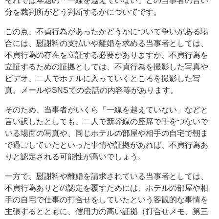
それでは本題の「一線を越えていない」との当事者の言い
分を裁判所がどう判断するかについてです。
この点、不貞行為があったかどうかについて争いがある場
合には、慰謝料の支払いや離婚を求める当事者としては、
不貞行為の存在を立証する必要がありますが、不貞行為を
立証するための証拠としては、不貞行為を撮影した写真や
ビデオ、二人でホテルに入っていくところを撮影した写
真、メールやSNSでの会話の内容等があります。
そのため、当事者がいくら「一線を越えていない」などと
言い訳したとしても、二人で新幹線の座席で手をつないで
いる場面の写真や、同じホテルの部屋や相手の自宅で朝ま
で過ごしていたといった事情や証拠があれば、不貞行為あ
りと認定される可能性が高いでしょう。
一方で、慰謝料や離婚を請求されている当事者としては、
不貞行為ありとの認定を覆すためには、ホテルの部屋や相
手の自宅で仕事の打合せをしていたという客観的な事情を
主張するとともに、信用力の高い証拠（打合せメモ、第三