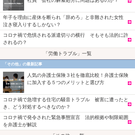
社員 会社の解雇処分に問題はあるのか？
年子を理由に産休を断られ「辞めろ」と非難された女性
泣き寝入りするしかない？
コロナ禍で危惧される派遣切りの横行 そもそも法的に許
されるの？
「労働トラブル」一覧
「その他」の最新記事
人気の弁護士保険３社を徹底比較！弁護士保険
に加入する５つのメリットと選び方
コロナ禍で急増する住宅の騒音トラブル 被害に遭ったと
き、どう対処するべきなのか？
コロナ禍で発令された緊急事態宣言 法的根拠や制限範囲
を弁護士が解説