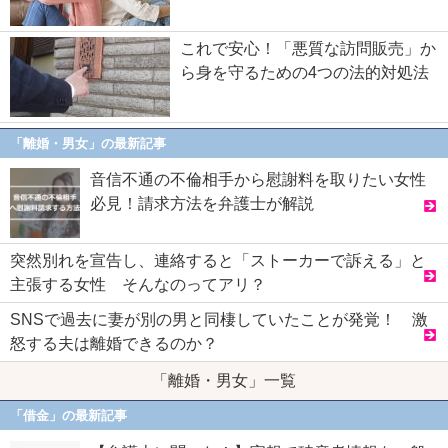
これで安心！「悪質な訪問販売」か
ら身を守るための4つの法的対処法
「離婚・男女」の最新記事
音信不通の不倫相手から慰謝料を取りたい女性
必見！請求方法を弁護士が解説
突然別れを宣告し、連絡すると「ストーカーで訴える」と
主張する女性 そんなのってアリ？
SNSで過去に妻が別の男と同棲していたことが発覚！ 激
怒する夫は離婚できるのか？
「離婚・男女」一覧
「借金」の最新記事