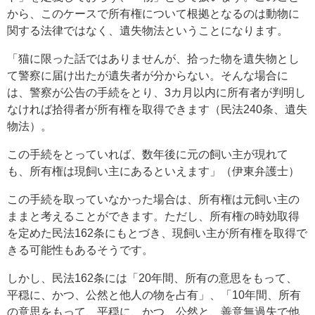
から、このケースで所有権について根拠となるのは動物に
関する法律ではなく、遺失物法ということになります。
「猫に限った話ではありませんが、拾った物を遺失物とし
て警察に届け出たが遺失者が分からない。そんな場合に
は、警察が公告の手続をとり、3カ月以内に所有者が判明し
なければ拾得者が所有権を取得できます（民法240条、遺失
物法）。
この手続をとっていれば、数年後に元の飼い主が現れて
も、所有権は現飼い主にあるといえます」（伊東弁護士）
この手続を取っていなかった場合は、所有権は元飼い主の
ままと考えることができます。ただし、所有権の時効取得
を定めた民法162条にもとづき、現飼い主が所有権を取得で
きる可能性もあるそうです。
しかし、民法162条には「20年間、所有の意思をもって、
平穏に、かつ、公然と他人の物を占有」、「10年間、所有
の意思をもって、平穏に、かつ、公然と、善意無過失で他