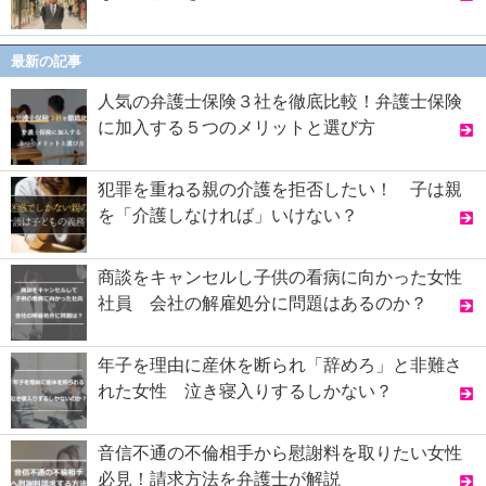
最新の記事
人気の弁護士保険３社を徹底比較！弁護士保険
に加入する５つのメリットと選び方
犯罪を重ねる親の介護を拒否したい！ 子は親
を「介護しなければ」いけない？
商談をキャンセルし子供の看病に向かった女性
社員 会社の解雇処分に問題はあるのか？
年子を理由に産休を断られ「辞めろ」と非難さ
れた女性 泣き寝入りするしかない？
音信不通の不倫相手から慰謝料を取りたい女性
必見！請求方法を弁護士が解説