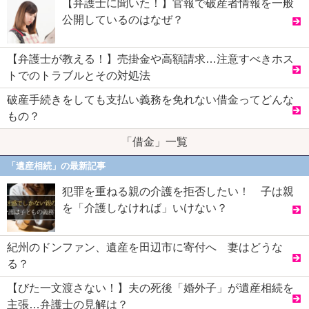
【弁護士に聞いた！】官報で破産者情報を一般
公開しているのはなぜ？
【弁護士が教える！】売掛金や高額請求…注意すべきホス
トでのトラブルとその対処法
破産手続きをしても支払い義務を免れない借金ってどんな
もの？
「借金」一覧
「遺産相続」の最新記事
犯罪を重ねる親の介護を拒否したい！ 子は親
を「介護しなければ」いけない？
紀州のドンファン、遺産を田辺市に寄付へ 妻はどうな
る？
【びた一文渡さない！】夫の死後「婚外子」が遺産相続を
主張…弁護士の見解は？