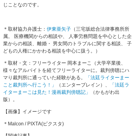
じことなのです。
＊取材協力弁護士：
伊東亜矢子
（三宅坂総合法律事務所所
属。 医療機関からの相談や、 人事労務問題を中心とした企
業からの相談、離婚・ 男女間のトラブルに関する相談、 子
どもの人権にかかわる相談を中心に扱う。）
＊取材・文：フリーライター 岡本まーこ（大学卒業後、
様々なアルバイトを経てフリーライターに。裁判傍聴にハ
マり裁判所に通っていた経験がある。
「法廷ライターまー
こと裁判所へ行こう！」
（エンターブレイン）、
「法廷ラ
イターまーこは見た！漫画裁判傍聴記」
（かもがわ出
版）。
【画像】イメージです
＊Malcon / PIXTA(ピクスタ)
【関連記事】