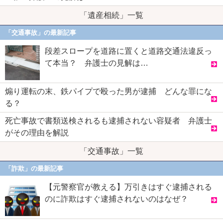
「遺産相続」一覧
「交通事故」の最新記事
段差スロープを道路に置くと道路交通法違反っ
て本当？ 弁護士の見解は…
煽り運転の末、鉄パイプで殴った男が逮捕 どんな罪にな
る？
死亡事故で書類送検されるも逮捕されない容疑者 弁護士
がその理由を解説
「交通事故」一覧
「詐欺」の最新記事
【元警察官が教える】万引きはすぐ逮捕される
のに詐欺はすぐ逮捕されないのはなぜ？