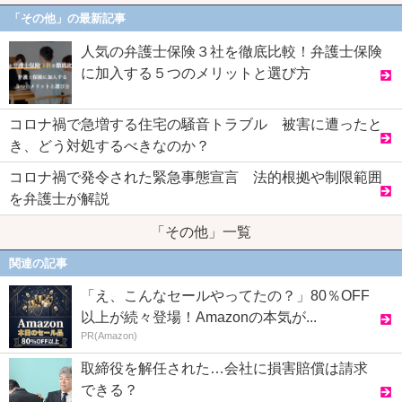
「その他」の最新記事
人気の弁護士保険３社を徹底比較！弁護士保険
に加入する５つのメリットと選び方
コロナ禍で急増する住宅の騒音トラブル 被害に遭ったと
き、どう対処するべきなのか？
コロナ禍で発令された緊急事態宣言 法的根拠や制限範囲
を弁護士が解説
「その他」一覧
関連の記事
「え、こんなセールやってたの？」80％OFF
以上が続々登場！Amazonの本気が...
PR(Amazon)
取締役を解任された…会社に損害賠償は請求
できる？