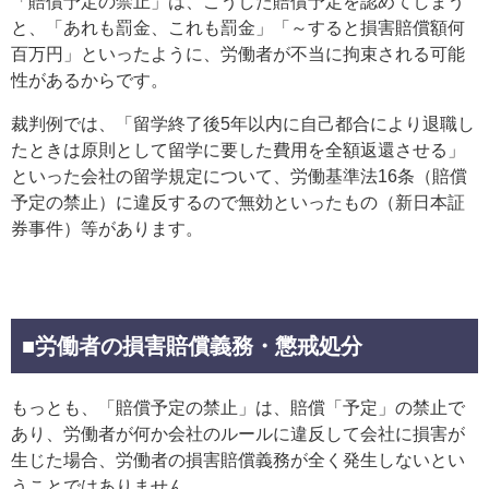
「賠償予定の禁止」は、こうした賠償予定を認めてしまう
と、「あれも罰金、これも罰金」「～すると損害賠償額何
百万円」といったように、労働者が不当に拘束される可能
性があるからです。
裁判例では、「留学終了後5年以内に自己都合により退職し
たときは原則として留学に要した費用を全額返還させる」
といった会社の留学規定について、労働基準法16条（賠償
予定の禁止）に違反するので無効といったもの（新日本証
券事件）等があります。
■労働者の損害賠償義務・懲戒処分
もっとも、「賠償予定の禁止」は、賠償「予定」の禁止で
あり、労働者が何か会社のルールに違反して会社に損害が
生じた場合、労働者の損害賠償義務が全く発生しないとい
うことではありません。