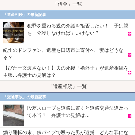
「借金」一覧
「遺産相続」の最新記事
犯罪を重ねる親の介護を拒否したい！ 子は親
を「介護しなければ」いけない？
紀州のドンファン、遺産を田辺市に寄付へ 妻はどうな
る？
【びた一文渡さない！】夫の死後「婚外子」が遺産相続を
主張…弁護士の見解は？
「遺産相続」一覧
「交通事故」の最新記事
段差スロープを道路に置くと道路交通法違反っ
て本当？ 弁護士の見解は…
煽り運転の末、鉄パイプで殴った男が逮捕 どんな罪にな