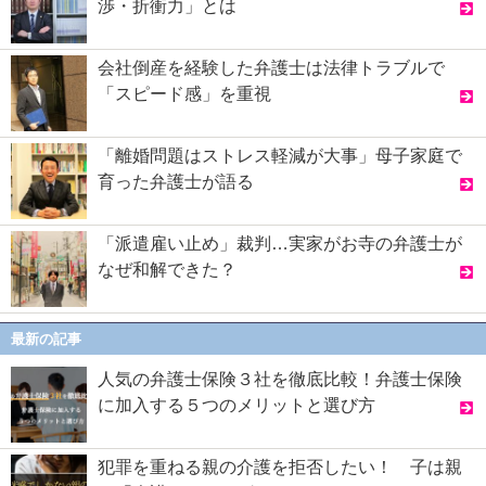
渉・折衝力」とは
会社倒産を経験した弁護士は法律トラブルで
「スピード感」を重視
「離婚問題はストレス軽減が大事」母子家庭で
育った弁護士が語る
「派遣雇い止め」裁判…実家がお寺の弁護士が
なぜ和解できた？
最新の記事
人気の弁護士保険３社を徹底比較！弁護士保険
に加入する５つのメリットと選び方
犯罪を重ねる親の介護を拒否したい！ 子は親