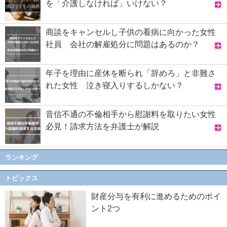
を「介護しなければ」いけない？
商談をキャンセルし子供の看病に向かった女性
社員 会社の解雇処分に問題はあるのか？
年子を理由に産休を断られ「辞めろ」と非難さ
れた女性 泣き寝入りするしかない？
音信不通の不倫相手から慰謝料を取りたい女性
必見！請求方法を弁護士が解説
ランキング
トピックス
財産分与を有利に進めるためのポイ
ント2つ