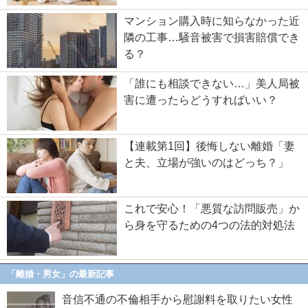
マンション購入時に知らなかった近
隣の工事…騒音被害で損害賠償でき
る？
「誰にも相談できない…」美人局被
害に遭ったらどうすればいい？
【連載第1回】後悔しない離婚「妻
と夫、立場が強いのはどっち？」
これで安心！「悪質な訪問販売」か
ら身を守るための4つの法的対処法
「離婚・男女」の最新記事
音信不通の不倫相手から慰謝料を取りたい女性