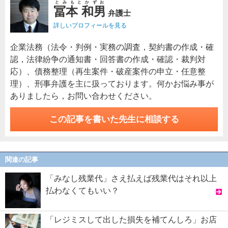
とみもとかずお
冨本 和男
弁護士
詳しいプロフィールを見る
企業法務（法令・判例・実務の調査，契約書の作成・確
認，法律紛争の通知書・回答書の作成・確認・裁判対
応）、債務整理（再生案件・破産案件の申立・任意整
理）、刑事弁護を主に扱っております。何かお悩み事が
ありましたら，お問い合わせください。
この記事を書いた先生に相談する
関連の記事
「みなし残業代」さえ払えば残業代はそれ以上
払わなくてもいい？
「レジミスして出した損失を補てんしろ」お店