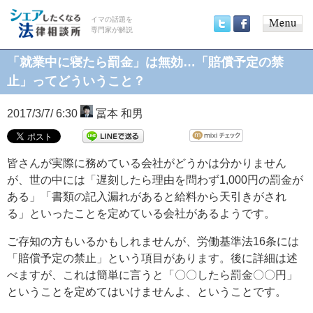
イマの話題を
専門家が解説
Main
Twitter
Facebook
menu
「就業中に寝たら罰金」は無効…「賠償予定の禁
止」ってどういうこと？
2017/3/7/ 6:30
冨本 和男
皆さんが実際に務めている会社がどうかは分かりません
が、世の中には「遅刻したら理由を問わず1,000円の罰金が
ある」「書類の記入漏れがあると給料から天引きがされ
る」といったことを定めている会社があるようです。
ご存知の方もいるかもしれませんが、労働基準法16条には
「賠償予定の禁止」という項目があります。後に詳細は述
べますが、これは簡単に言うと「〇〇したら罰金〇〇円」
ということを定めてはいけませんよ、ということです。