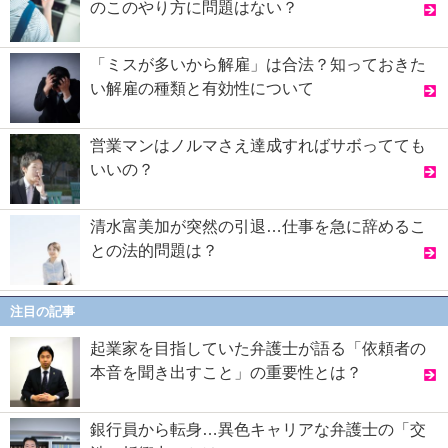
のこのやり方に問題はない？
「ミスが多いから解雇」は合法？知っておきた
い解雇の種類と有効性について
営業マンはノルマさえ達成すればサボってても
いいの？
清水富美加が突然の引退…仕事を急に辞めるこ
との法的問題は？
注目の記事
起業家を目指していた弁護士が語る「依頼者の
本音を聞き出すこと」の重要性とは？
銀行員から転身…異色キャリアな弁護士の「交