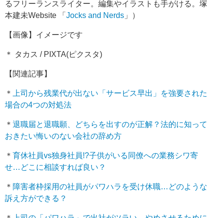
るフリーランスライター。編集やイラストも手がける。塚
本建未Website 「
Jocks and Nerds
」）
【画像】イメージです
＊ タカス / PIXTA(ピクスタ)
【関連記事】
＊
上司から残業代が出ない「サービス早出」を強要された
場合の4つの対処法
＊
退職届と退職願、どちらを出すのが正解？法的に知って
おきたい悔いのない会社の辞め方
＊
育休社員vs独身社員!?子供がいる同僚への業務シワ寄
せ…どこに相談すれば良い？
＊
障害者枠採用の社員がパワハラを受け休職…どのような
訴え方ができる？
＊
上司の「パワハラ」で出社がツラい…やめさせるために