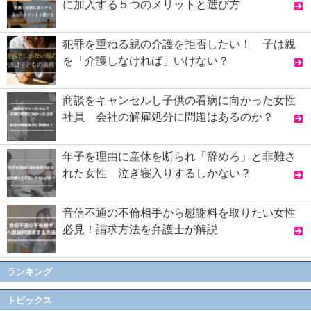
に加入する５つのメリットと選び方
犯罪を重ねる親の介護を拒否したい！ 子は親
を「介護しなければ」いけない？
商談をキャンセルし子供の看病に向かった女性
社員 会社の解雇処分に問題はあるのか？
年子を理由に産休を断られ「辞めろ」と非難さ
れた女性 泣き寝入りするしかない？
音信不通の不倫相手から慰謝料を取りたい女性
必見！請求方法を弁護士が解説
ランキング
トピックス