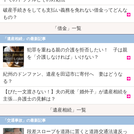
破産手続きをしても支払い義務を免れない借金ってどんな
もの？
「借金」一覧
「遺産相続」の最新記事
犯罪を重ねる親の介護を拒否したい！ 子は親
を「介護しなければ」いけない？
紀州のドンファン、遺産を田辺市に寄付へ 妻はどうな
る？
【びた一文渡さない！】夫の死後「婚外子」が遺産相続を
主張…弁護士の見解は？
「遺産相続」一覧
「交通事故」の最新記事
段差スロープを道路に置くと道路交通法違反っ