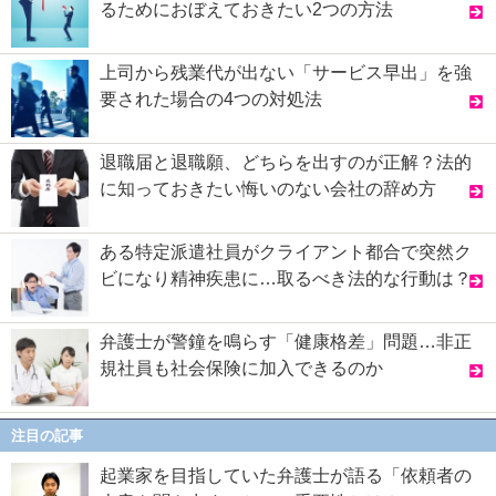
るためにおぼえておきたい2つの方法
上司から残業代が出ない「サービス早出」を強
要された場合の4つの対処法
退職届と退職願、どちらを出すのが正解？法的
に知っておきたい悔いのない会社の辞め方
ある特定派遣社員がクライアント都合で突然ク
ビになり精神疾患に…取るべき法的な行動は？
弁護士が警鐘を鳴らす「健康格差」問題…非正
規社員も社会保険に加入できるのか
注目の記事
起業家を目指していた弁護士が語る「依頼者の