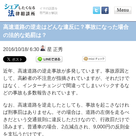
イマの話題を
専門家が解説
Main
Twitter
Facebook
menu
高速道路の逆走はどんな違反に？事故になった場合
の法的な処罰は？
2016/10/18/ 6:30
星 正秀
近年、高速道路の逆走事故が多発しています。事故原因と
して、高齢者の不注意が指摘されていますが、それだけで
はなく、インターチェンジで間違ってしまいバックするな
どの事故も多数報告されています。
なお、高速道路を逆走したとしても、事故を起こさなけれ
ば刑事罰はありません。その場合は、道路の左側を走るべ
きだという交通規則に違反しただけなので、行政罰だけで
済みます。普通車の場合、2点減点され、9,000円の反則金
を支払うだけです。