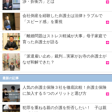
渉・折衝力」とは
会社倒産を経験した弁護士は法律トラブルで
「スピード感」を重視
「離婚問題はストレス軽減が大事」母子家庭で
育った弁護士が語る
「派遣雇い止め」裁判…実家がお寺の弁護士が
なぜ和解できた？
最新の記事
人気の弁護士保険３社を徹底比較！弁護士保険
に加入する５つのメリットと選び方
犯罪を重ねる親の介護を拒否したい！ 子は親