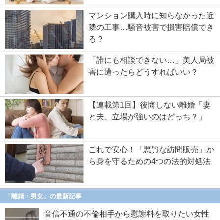
マンション購入時に知らなかった近
隣の工事…騒音被害で損害賠償でき
る？
「誰にも相談できない…」美人局被
害に遭ったらどうすればいい？
【連載第1回】後悔しない離婚「妻
と夫、立場が強いのはどっち？」
これで安心！「悪質な訪問販売」か
ら身を守るための4つの法的対処法
「離婚・男女」の最新記事
音信不通の不倫相手から慰謝料を取りたい女性