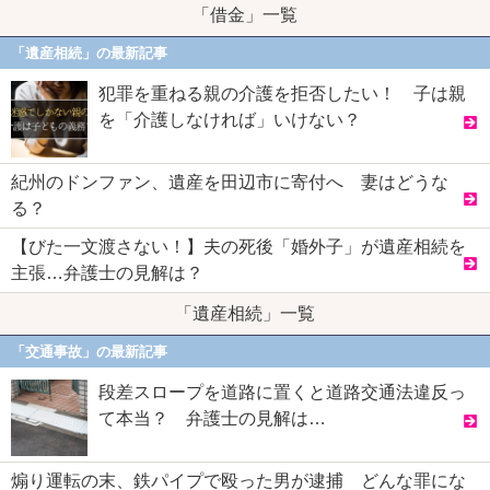
「借金」一覧
「遺産相続」の最新記事
犯罪を重ねる親の介護を拒否したい！ 子は親
を「介護しなければ」いけない？
紀州のドンファン、遺産を田辺市に寄付へ 妻はどうな
る？
【びた一文渡さない！】夫の死後「婚外子」が遺産相続を
主張…弁護士の見解は？
「遺産相続」一覧
「交通事故」の最新記事
段差スロープを道路に置くと道路交通法違反っ
て本当？ 弁護士の見解は…
煽り運転の末、鉄パイプで殴った男が逮捕 どんな罪にな