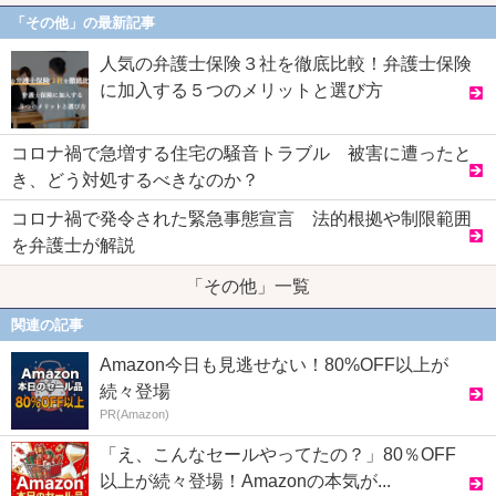
「その他」の最新記事
人気の弁護士保険３社を徹底比較！弁護士保険
に加入する５つのメリットと選び方
コロナ禍で急増する住宅の騒音トラブル 被害に遭ったと
き、どう対処するべきなのか？
コロナ禍で発令された緊急事態宣言 法的根拠や制限範囲
を弁護士が解説
「その他」一覧
関連の記事
Amazon今日も見逃せない！80%OFF以上が
続々登場
PR(Amazon)
「え、こんなセールやってたの？」80％OFF
以上が続々登場！Amazonの本気が...