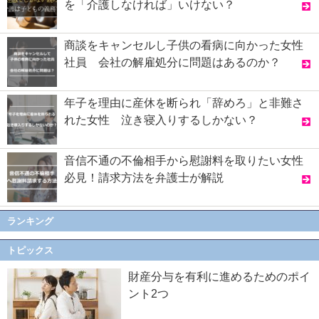
を「介護しなければ」いけない？
商談をキャンセルし子供の看病に向かった女性
社員 会社の解雇処分に問題はあるのか？
年子を理由に産休を断られ「辞めろ」と非難さ
れた女性 泣き寝入りするしかない？
音信不通の不倫相手から慰謝料を取りたい女性
必見！請求方法を弁護士が解説
ランキング
トピックス
財産分与を有利に進めるためのポイ
ント2つ