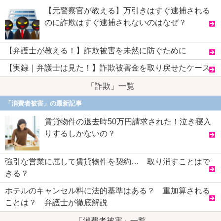
【元警察官が教える】万引きはすぐ逮捕される
のに詐欺はすぐ逮捕されないのはなぜ？
【弁護士が教える！】詐欺被害を未然に防ぐために
【実録｜弁護士は見た！】詐欺被害金を取り戻せたケース
「詐欺」一覧
「消費者被害」の最新記事
賃貸物件の退去時50万円請求された！泣き寝入
りするしかないの？
強引な営業に屈して賃貸物件を契約… 取り消すことはで
きる？
ホテルのキャンセル料に法的基準はある？ 重加算される
ことは？ 弁護士が徹底解説
「消費者被害」一覧