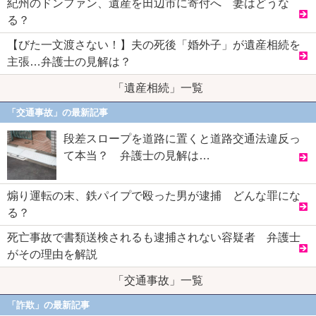
紀州のドンファン、遺産を田辺市に寄付へ 妻はどうな
る？
【びた一文渡さない！】夫の死後「婚外子」が遺産相続を
主張…弁護士の見解は？
「遺産相続」一覧
「交通事故」の最新記事
段差スロープを道路に置くと道路交通法違反っ
て本当？ 弁護士の見解は…
煽り運転の末、鉄パイプで殴った男が逮捕 どんな罪にな
る？
死亡事故で書類送検されるも逮捕されない容疑者 弁護士
がその理由を解説
「交通事故」一覧
「詐欺」の最新記事