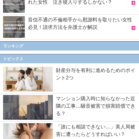
れた女性 泣き寝入りするしかない？
音信不通の不倫相手から慰謝料を取りたい女性
必見！請求方法を弁護士が解説
ランキング
トピックス
財産分与を有利に進めるためのポイ
ント2つ
マンション購入時に知らなかった近
隣の工事…騒音被害で損害賠償でき
る？
「誰にも相談できない…」美人局被
害に遭ったらどうすればいい？