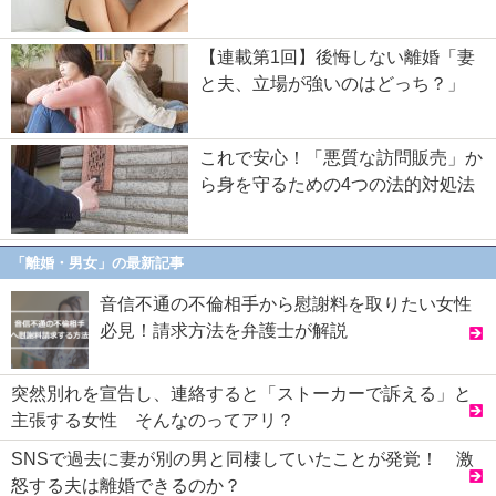
【連載第1回】後悔しない離婚「妻
と夫、立場が強いのはどっち？」
これで安心！「悪質な訪問販売」か
ら身を守るための4つの法的対処法
「離婚・男女」の最新記事
音信不通の不倫相手から慰謝料を取りたい女性
必見！請求方法を弁護士が解説
突然別れを宣告し、連絡すると「ストーカーで訴える」と
主張する女性 そんなのってアリ？
SNSで過去に妻が別の男と同棲していたことが発覚！ 激
怒する夫は離婚できるのか？