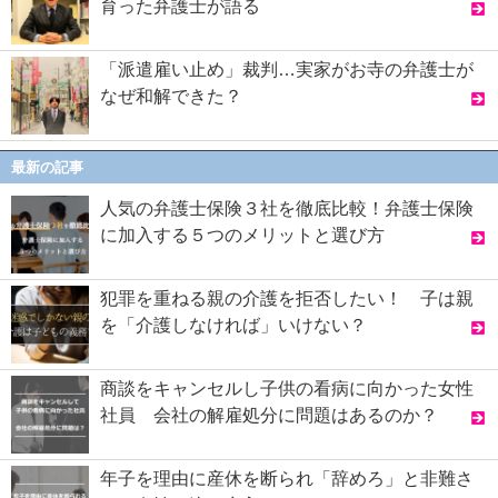
育った弁護士が語る
「派遣雇い止め」裁判…実家がお寺の弁護士が
なぜ和解できた？
最新の記事
人気の弁護士保険３社を徹底比較！弁護士保険
に加入する５つのメリットと選び方
犯罪を重ねる親の介護を拒否したい！ 子は親
を「介護しなければ」いけない？
商談をキャンセルし子供の看病に向かった女性
社員 会社の解雇処分に問題はあるのか？
年子を理由に産休を断られ「辞めろ」と非難さ