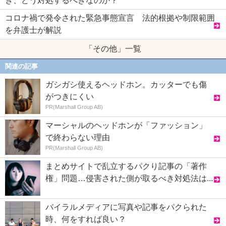
き、どう対処するべきなのか？
コロナ禍で発令された緊急事態宣言 法的根拠や制限範囲
を弁護士が解説
「その他」一覧
関連の記事
ガシガシ使えるヘッドホン。カッターでも傷
がつきにくい
PR(Marshall Group AB)
マーシャルのヘッドホンが「ファッション」
で終わらない理由
PR(Marshall Group AB)
まとめサイトで乱立するパクり記事の「著作
権」問題…侵害された側が取るべき対処法は...
バイラルメディアに写真や記事をパクられた
時、何をすれば良い？