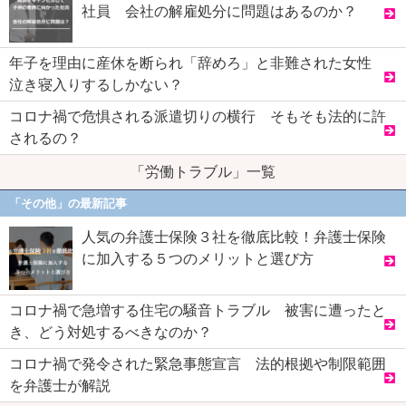
社員 会社の解雇処分に問題はあるのか？
年子を理由に産休を断られ「辞めろ」と非難された女性
泣き寝入りするしかない？
コロナ禍で危惧される派遣切りの横行 そもそも法的に許
されるの？
「労働トラブル」一覧
「その他」の最新記事
人気の弁護士保険３社を徹底比較！弁護士保険
に加入する５つのメリットと選び方
コロナ禍で急増する住宅の騒音トラブル 被害に遭ったと
き、どう対処するべきなのか？
コロナ禍で発令された緊急事態宣言 法的根拠や制限範囲
を弁護士が解説