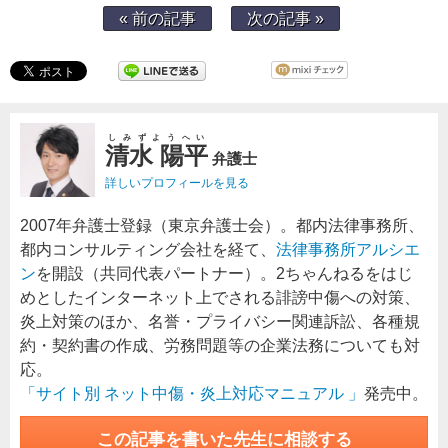
« 前の記事
次の記事 »
しみずようへい
清水 陽平
弁護士
詳しいプロフィールを見る
2007年弁護士登録（東京弁護士会）。都内法律事務所、
都内コンサルティング会社を経て、
法律事務所アルシエ
ン
を開設（共同代表パートナー）。2ちゃんねるをはじ
めとしたインターネット上でされる誹謗中傷への対策、
炎上対策のほか、名誉・プライバシー関連訴訟、各種規
約・契約書の作成、労務問題等の企業法務についても対
応。
「サイト別 ネット中傷・炎上対応マニュアル 」
発売中。
この記事を書いた先生に相談する