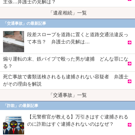
主張…弁護士の見解は？
「遺産相続」一覧
「交通事故」の最新記事
段差スロープを道路に置くと道路交通法違反っ
て本当？ 弁護士の見解は…
煽り運転の末、鉄パイプで殴った男が逮捕 どんな罪にな
る？
死亡事故で書類送検されるも逮捕されない容疑者 弁護士
がその理由を解説
「交通事故」一覧
「詐欺」の最新記事
【元警察官が教える】万引きはすぐ逮捕される
のに詐欺はすぐ逮捕されないのはなぜ？