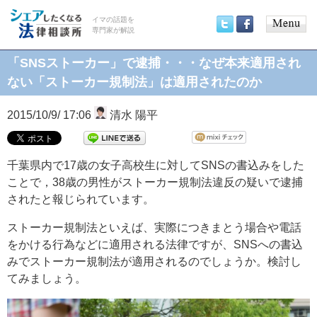
イマの話題を
専門家が解説
Main
Twitter
Facebook
menu
「SNSストーカー」で逮捕・・・なぜ本来適用され
ない「ストーカー規制法」は適用されたのか
2015/10/9/ 17:06
清水 陽平
千葉県内で17歳の女子高校生に対してSNSの書込みをした
ことで，38歳の男性がストーカー規制法違反の疑いで逮捕
されたと報じられています。
ストーカー規制法といえば、実際につきまとう場合や電話
をかける行為などに適用される法律ですが、SNSへの書込
みでストーカー規制法が適用されるのでしょうか。検討し
てみましょう。