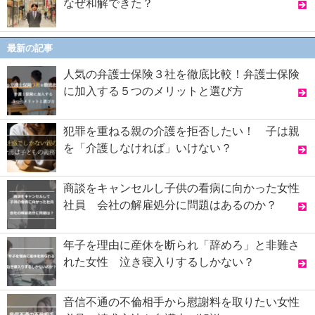
なぜ和解できた？
最新の記事
人気の弁護士保険３社を徹底比較！弁護士保険
に加入する５つのメリットと選び方
犯罪を重ねる親の介護を拒否したい！ 子は親
を「介護しなければ」いけない？
商談をキャンセルし子供の看病に向かった女性
社員 会社の解雇処分に問題はあるのか？
年子を理由に産休を断られ「辞めろ」と非難さ
れた女性 泣き寝入りするしかない？
音信不通の不倫相手から慰謝料を取りたい女性