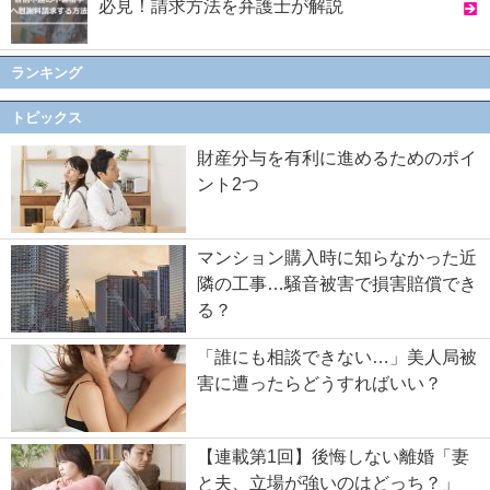
必見！請求方法を弁護士が解説
ランキング
トピックス
財産分与を有利に進めるためのポイ
ント2つ
マンション購入時に知らなかった近
隣の工事…騒音被害で損害賠償でき
る？
「誰にも相談できない…」美人局被
害に遭ったらどうすればいい？
【連載第1回】後悔しない離婚「妻
と夫、立場が強いのはどっち？」