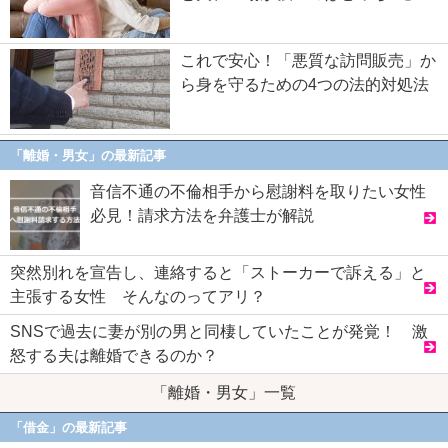
これで安心！「悪質な訪問販売」か
ら身を守るための4つの法的対処法
「離婚・男女」の最新記事
音信不通の不倫相手から慰謝料を取りたい女性
必見！請求方法を弁護士が解説
突然別れを宣告し、連絡すると「ストーカーで訴える」と
主張する女性 そんなのってアリ？
SNSで過去に妻が別の男と同棲していたことが発覚！ 激
怒する夫は離婚できるのか？
「離婚・男女」一覧
「借金」の最新記事