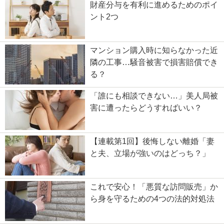
財産分与を有利に進めるためのポイ
ント2つ
マンション購入時に知らなかった近
隣の工事…騒音被害で損害賠償でき
る？
「誰にも相談できない…」美人局被
害に遭ったらどうすればいい？
【連載第1回】後悔しない離婚「妻
と夫、立場が強いのはどっち？」
これで安心！「悪質な訪問販売」か
ら身を守るための4つの法的対処法