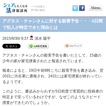
イマの話題を
専門家が解説
Main
Twitter
Facebook
menu
アグネス・チャンさんに対する殺害予告・・・5日間
で犯人が特定できた理由とは
2015/9/30/ 9:37
清水 陽平
アグネス・チャンさんの殺害予告を書いたとして、15歳の
少年の家が家宅捜索されたと報道されています。
報道によると、19日午前8時ころに殺害予告を書き込み、翌
20日に渋谷署に通報され、24日には家宅捜索が終わってい
るようです。
このように、書込みからわずか5日程度で実質的に投稿者の
特定まで至っているわけですが、なぜこのようなスピード
捜査ができたのでしょうか。