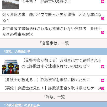
て本当？ 弁護士の見解は…
煽り運転の末、鉄パイプで殴った男が逮捕 どんな罪にな
る？
死亡事故で書類送検されるも逮捕されない容疑者 弁護士
がその理由を解説
「交通事故」一覧
「詐欺」の最新記事
【元警察官が教える】万引きはすぐ逮捕される
のに詐欺はすぐ逮捕されないのはなぜ？
【弁護士が教える！】詐欺被害を未然に防ぐために
【実録｜弁護士は見た！】詐欺被害金を取り戻せたケース
「詐欺」一覧
「消費者被害」の最新記事