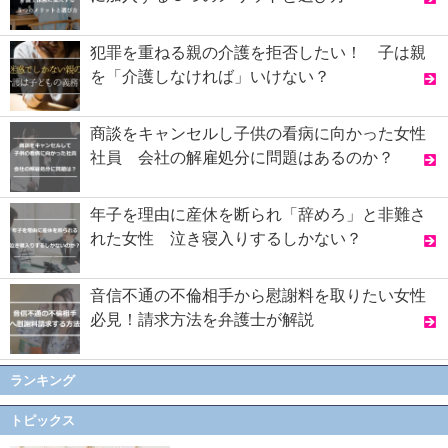
犯罪を重ねる親の介護を拒否したい！ 子は親
を「介護しなければ」いけない？
商談をキャンセルし子供の看病に向かった女性
社員 会社の解雇処分に問題はあるのか？
年子を理由に産休を断られ「辞めろ」と非難さ
れた女性 泣き寝入りするしかない？
音信不通の不倫相手から慰謝料を取りたい女性
必見！請求方法を弁護士が解説
ランキング
トピックス