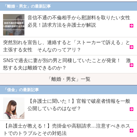
「離婚・男女」の最新記事
音信不通の不倫相手から慰謝料を取りたい女性
必見！請求方法を弁護士が解説
突然別れを宣告し、連絡すると「ストーカーで訴える」と
主張する女性 そんなのってアリ？
SNSで過去に妻が別の男と同棲していたことが発覚！ 激
怒する夫は離婚できるのか？
「離婚・男女」一覧
「借金」の最新記事
【弁護士に聞いた！】官報で破産者情報を一般
公開しているのはなぜ？
【弁護士が教える！】売掛金や高額請求…注意すべきホス
トでのトラブルとその対処法