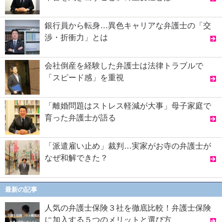
銀行員から転身…異色キャリアな弁護士の「交
渉・折衝力」とは
会社倒産を経験した弁護士は法律トラブルで
「スピード感」を重視
「離婚問題はストレス軽減が大事」母子家庭で
育った弁護士が語る
「派遣雇い止め」裁判…実家がお寺の弁護士が
なぜ和解できた？
最新の記事
人気の弁護士保険３社を徹底比較！弁護士保険
に加入する５つのメリットと選び方