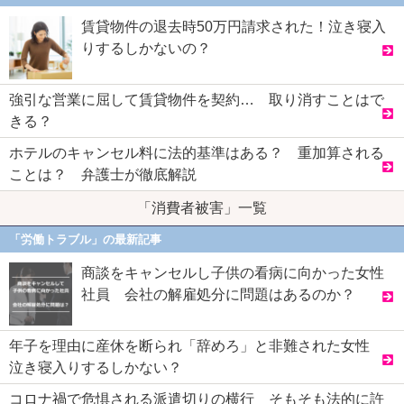
賃貸物件の退去時50万円請求された！泣き寝入
りするしかないの？
強引な営業に屈して賃貸物件を契約… 取り消すことはで
きる？
ホテルのキャンセル料に法的基準はある？ 重加算される
ことは？ 弁護士が徹底解説
「消費者被害」一覧
「労働トラブル」の最新記事
商談をキャンセルし子供の看病に向かった女性
社員 会社の解雇処分に問題はあるのか？
年子を理由に産休を断られ「辞めろ」と非難された女性
泣き寝入りするしかない？
コロナ禍で危惧される派遣切りの横行 そもそも法的に許