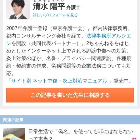
しみずようへい
清水 陽平
弁護士
詳しいプロフィールを見る
2007年弁護士登録（東京弁護士会）。都内法律事務所、
都内コンサルティング会社を経て、
法律事務所アルシエ
ン
を開設（共同代表パートナー）。2ちゃんねるをはじ
めとしたインターネット上でされる誹謗中傷への対策、
炎上対策のほか、名誉・プライバシー関連訴訟、各種規
約・契約書の作成、労務問題等の企業法務についても対
応。
「サイト別 ネット中傷・炎上対応マニュアル 」
発売中。
この記事を書いた先生に相談する
関連の記事
日常生活で「偽名」を使っても罪にはならない
って本当？