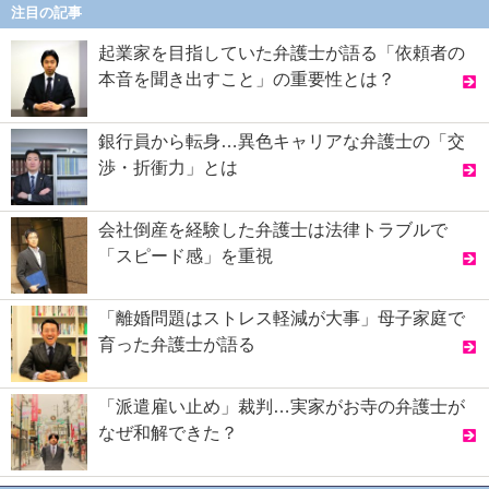
注目の記事
起業家を目指していた弁護士が語る「依頼者の
本音を聞き出すこと」の重要性とは？
銀行員から転身…異色キャリアな弁護士の「交
渉・折衝力」とは
会社倒産を経験した弁護士は法律トラブルで
「スピード感」を重視
「離婚問題はストレス軽減が大事」母子家庭で
育った弁護士が語る
「派遣雇い止め」裁判…実家がお寺の弁護士が
なぜ和解できた？