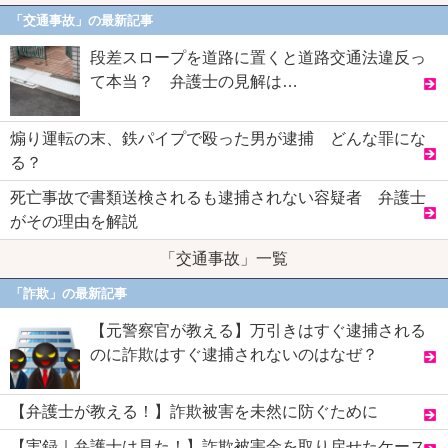
「交通事故」の最新記事
段差スロープを道路に置くと道路交通法違反っ
て本当？ 弁護士の見解は…
煽り運転の末、鉄パイプで殴った男が逮捕 どんな罪にな
る？
死亡事故で書類送検されるも逮捕されない容疑者 弁護士
がその理由を解説
「交通事故」一覧
「詐欺」の最新記事
【元警察官が教える】万引きはすぐ逮捕される
のに詐欺はすぐ逮捕されないのはなぜ？
【弁護士が教える！】詐欺被害を未然に防ぐために
【実録｜弁護士は見た！】詐欺被害金を取り戻せたケース