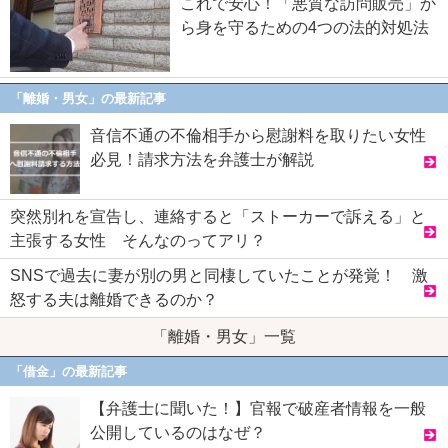
これで安心！「悪質な訪問販売」か
ら身を守るための4つの法的対処法
「離婚・男女」の最新記事
音信不通の不倫相手から慰謝料を取りたい女性
必見！請求方法を弁護士が解説
突然別れを宣告し、連絡すると「ストーカーで訴える」と
主張する女性 そんなのってアリ？
SNSで過去に妻が別の男と同棲していたことが発覚！ 激
怒する夫は離婚できるのか？
「離婚・男女」一覧
「借金」の最新記事
【弁護士に聞いた！】官報で破産者情報を一般
公開しているのはなぜ？