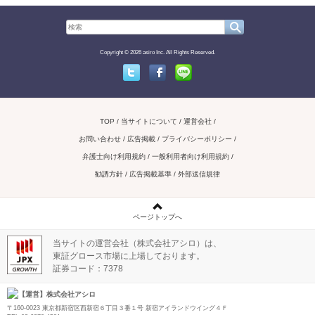
Copyright © 2026 asiro Inc. All Rights Reserved.
Twitter
Facebook
Line
TOP
当サイトについて
運営会社
お問い合わせ / 広告掲載
プライバシーポリシー
弁護士向け利用規約
一般利用者向け利用規約
勧誘方針
広告掲載基準
外部送信規律
ページトップへ
当サイトの運営会社（株式会社アシロ）は、
東証グロース市場に上場しております。
証券コード：7378
【運営】株式会社アシロ
〒160-0023 東京都新宿区西新宿６丁目３番１号 新宿アイランドウイング４Ｆ