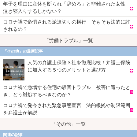
年子を理由に産休を断られ「辞めろ」と非難された女性
泣き寝入りするしかない？
コロナ禍で危惧される派遣切りの横行 そもそも法的に許
されるの？
「労働トラブル」一覧
「その他」の最新記事
人気の弁護士保険３社を徹底比較！弁護士保険
に加入する５つのメリットと選び方
コロナ禍で急増する住宅の騒音トラブル 被害に遭ったと
き、どう対処するべきなのか？
コロナ禍で発令された緊急事態宣言 法的根拠や制限範囲
を弁護士が解説
「その他」一覧
関連の記事