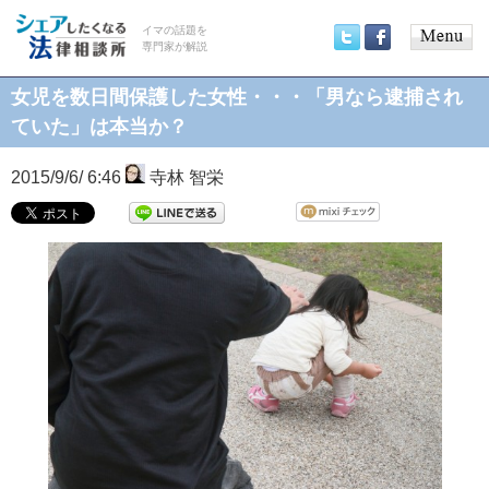
イマの話題を
専門家が解説
Main
Twitter
Facebook
menu
女児を数日間保護した女性・・・「男なら逮捕され
ていた」は本当か？
2015/9/6/ 6:46
寺林 智栄