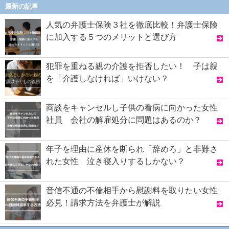
最新の記事
人気の弁護士保険３社を徹底比較！弁護士保険
に加入する５つのメリットと選び方
犯罪を重ねる親の介護を拒否したい！ 子は親
を「介護しなければ」いけない？
商談をキャンセルし子供の看病に向かった女性
社員 会社の解雇処分に問題はあるのか？
年子を理由に産休を断られ「辞めろ」と非難さ
れた女性 泣き寝入りするしかない？
音信不通の不倫相手から慰謝料を取りたい女性
必見！請求方法を弁護士が解説