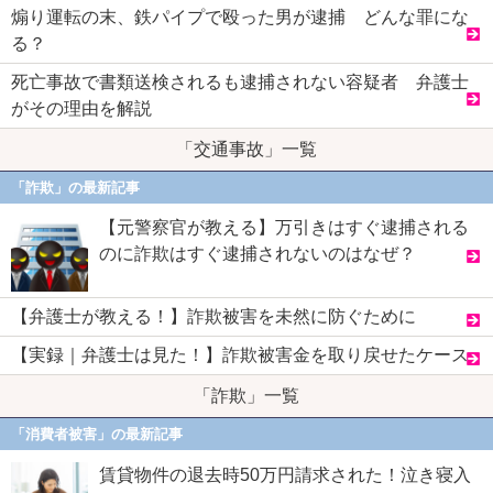
煽り運転の末、鉄パイプで殴った男が逮捕 どんな罪にな
る？
死亡事故で書類送検されるも逮捕されない容疑者 弁護士
がその理由を解説
「交通事故」一覧
「詐欺」の最新記事
【元警察官が教える】万引きはすぐ逮捕される
のに詐欺はすぐ逮捕されないのはなぜ？
【弁護士が教える！】詐欺被害を未然に防ぐために
【実録｜弁護士は見た！】詐欺被害金を取り戻せたケース
「詐欺」一覧
「消費者被害」の最新記事
賃貸物件の退去時50万円請求された！泣き寝入