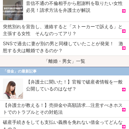
音信不通の不倫相手から慰謝料を取りたい女性
必見！請求方法を弁護士が解説
突然別れを宣告し、連絡すると「ストーカーで訴える」と
主張する女性 そんなのってアリ？
SNSで過去に妻が別の男と同棲していたことが発覚！ 激
怒する夫は離婚できるのか？
「離婚・男女」一覧
「借金」の最新記事
【弁護士に聞いた！】官報で破産者情報を一般
公開しているのはなぜ？
【弁護士が教える！】売掛金や高額請求…注意すべきホス
トでのトラブルとその対処法
破産手続きをしても支払い義務を免れない借金ってどんな