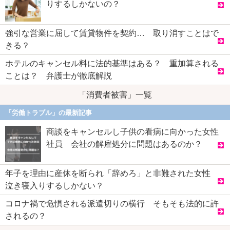
りするしかないの？
強引な営業に屈して賃貸物件を契約… 取り消すことはで
きる？
ホテルのキャンセル料に法的基準はある？ 重加算される
ことは？ 弁護士が徹底解説
「消費者被害」一覧
「労働トラブル」の最新記事
商談をキャンセルし子供の看病に向かった女性
社員 会社の解雇処分に問題はあるのか？
年子を理由に産休を断られ「辞めろ」と非難された女性
泣き寝入りするしかない？
コロナ禍で危惧される派遣切りの横行 そもそも法的に許
されるの？