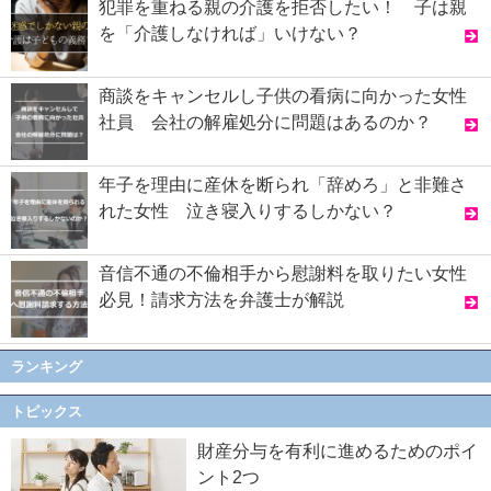
犯罪を重ねる親の介護を拒否したい！ 子は親
を「介護しなければ」いけない？
商談をキャンセルし子供の看病に向かった女性
社員 会社の解雇処分に問題はあるのか？
年子を理由に産休を断られ「辞めろ」と非難さ
れた女性 泣き寝入りするしかない？
音信不通の不倫相手から慰謝料を取りたい女性
必見！請求方法を弁護士が解説
ランキング
トピックス
財産分与を有利に進めるためのポイ
ント2つ