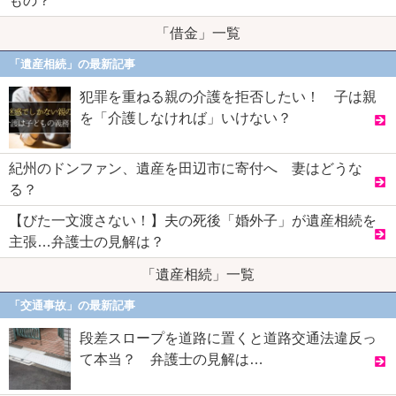
もの？
「借金」一覧
「遺産相続」の最新記事
犯罪を重ねる親の介護を拒否したい！ 子は親
を「介護しなければ」いけない？
紀州のドンファン、遺産を田辺市に寄付へ 妻はどうな
る？
【びた一文渡さない！】夫の死後「婚外子」が遺産相続を
主張…弁護士の見解は？
「遺産相続」一覧
「交通事故」の最新記事
段差スロープを道路に置くと道路交通法違反っ
て本当？ 弁護士の見解は…