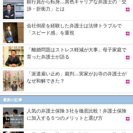
銀行員から転身…異色キャリアな弁護士の「交
渉・折衝力」とは
会社倒産を経験した弁護士は法律トラブルで
「スピード感」を重視
「離婚問題はストレス軽減が大事」母子家庭で
育った弁護士が語る
「派遣雇い止め」裁判…実家がお寺の弁護士が
なぜ和解できた？
最新の記事
人気の弁護士保険３社を徹底比較！弁護士保険
に加入する５つのメリットと選び方