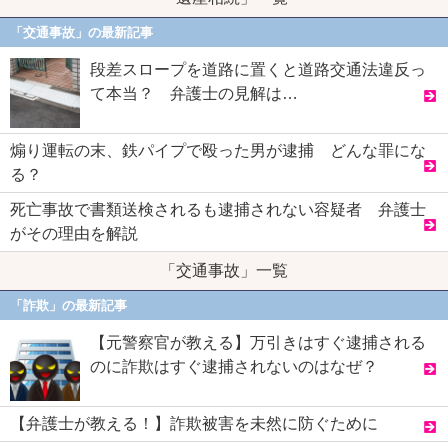
「交通事故」の最新記事
段差スロープを道路に置くと道路交通法違反っ
て本当？ 弁護士の見解は…
煽り運転の末、鉄パイプで殴った男が逮捕 どんな罪にな
る？
死亡事故で書類送検されるも逮捕されない容疑者 弁護士
がその理由を解説
「交通事故」一覧
「詐欺」の最新記事
【元警察官が教える】万引きはすぐ逮捕される
のに詐欺はすぐ逮捕されないのはなぜ？
【弁護士が教える！】詐欺被害を未然に防ぐために