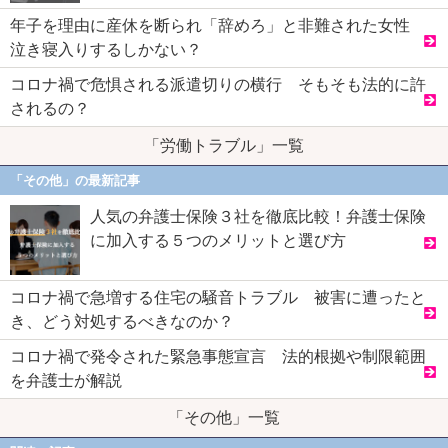
年子を理由に産休を断られ「辞めろ」と非難された女性
泣き寝入りするしかない？
コロナ禍で危惧される派遣切りの横行 そもそも法的に許
されるの？
「労働トラブル」一覧
「その他」の最新記事
人気の弁護士保険３社を徹底比較！弁護士保険
に加入する５つのメリットと選び方
コロナ禍で急増する住宅の騒音トラブル 被害に遭ったと
き、どう対処するべきなのか？
コロナ禍で発令された緊急事態宣言 法的根拠や制限範囲
を弁護士が解説
「その他」一覧