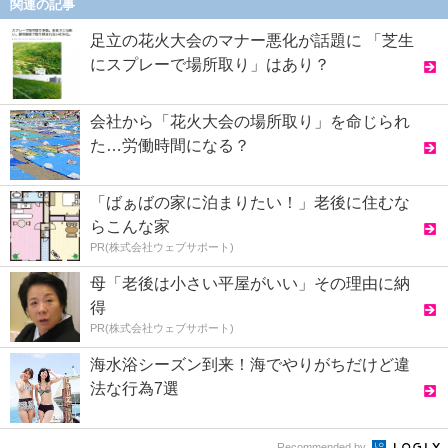
関連の記事
足立の花火大会のマナー悪化が話題に 「芝生
にスプレーで場所取り」はあり？
会社から「花火大会の場所取り」を命じられ
た…労働時間になる？
「ばぁばの家に泊まりたい！」老後に住むな
らこんな家
PR(株式会社ウェブサポート)
母「老後は小さい平屋がいい」その理由に納
得
PR(株式会社ウェブサポート)
海水浴シーズン到来！海でやりがちだけど違
法な行為7選
Recommended by