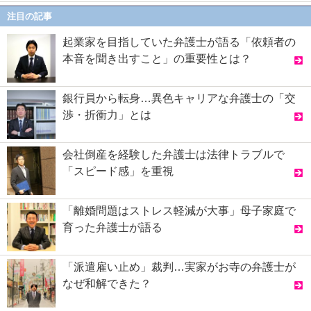
注目の記事
起業家を目指していた弁護士が語る「依頼者の
本音を聞き出すこと」の重要性とは？
銀行員から転身…異色キャリアな弁護士の「交
渉・折衝力」とは
会社倒産を経験した弁護士は法律トラブルで
「スピード感」を重視
「離婚問題はストレス軽減が大事」母子家庭で
育った弁護士が語る
「派遣雇い止め」裁判…実家がお寺の弁護士が
なぜ和解できた？