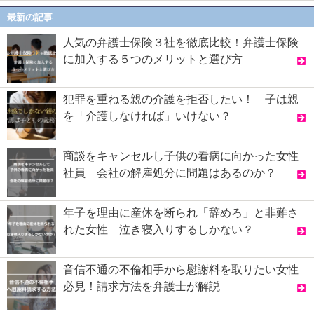
最新の記事
人気の弁護士保険３社を徹底比較！弁護士保険
に加入する５つのメリットと選び方
犯罪を重ねる親の介護を拒否したい！ 子は親
を「介護しなければ」いけない？
商談をキャンセルし子供の看病に向かった女性
社員 会社の解雇処分に問題はあるのか？
年子を理由に産休を断られ「辞めろ」と非難さ
れた女性 泣き寝入りするしかない？
音信不通の不倫相手から慰謝料を取りたい女性
必見！請求方法を弁護士が解説