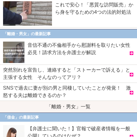
これで安心！「悪質な訪問販売」か
ら身を守るための4つの法的対処法
「離婚・男女」の最新記事
音信不通の不倫相手から慰謝料を取りたい女性
必見！請求方法を弁護士が解説
突然別れを宣告し、連絡すると「ストーカーで訴える」と
主張する女性 そんなのってアリ？
SNSで過去に妻が別の男と同棲していたことが発覚！ 激
怒する夫は離婚できるのか？
「離婚・男女」一覧
「借金」の最新記事
【弁護士に聞いた！】官報で破産者情報を一般
公開しているのはなぜ？