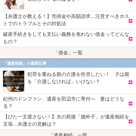
【弁護士が教える！】売掛金や高額請求…注意すべきホス
トでのトラブルとその対処法
破産手続きをしても支払い義務を免れない借金ってどんな
もの？
「借金」一覧
「遺産相続」の最新記事
犯罪を重ねる親の介護を拒否したい！ 子は親
を「介護しなければ」いけない？
紀州のドンファン、遺産を田辺市に寄付へ 妻はどうな
る？
【びた一文渡さない！】夫の死後「婚外子」が遺産相続を
主張…弁護士の見解は？
「遺産相続」一覧