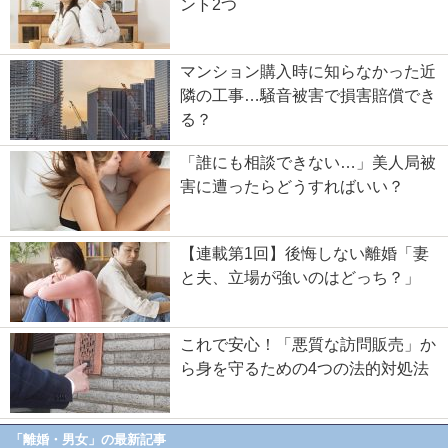
ント2つ
マンション購入時に知らなかった近
隣の工事…騒音被害で損害賠償でき
る？
「誰にも相談できない…」美人局被
害に遭ったらどうすればいい？
【連載第1回】後悔しない離婚「妻
と夫、立場が強いのはどっち？」
これで安心！「悪質な訪問販売」か
ら身を守るための4つの法的対処法
「離婚・男女」の最新記事