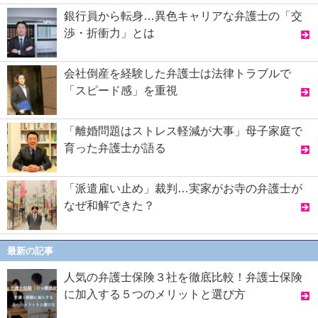
銀行員から転身…異色キャリアな弁護士の「交
渉・折衝力」とは
会社倒産を経験した弁護士は法律トラブルで
「スピード感」を重視
「離婚問題はストレス軽減が大事」母子家庭で
育った弁護士が語る
「派遣雇い止め」裁判…実家がお寺の弁護士が
なぜ和解できた？
最新の記事
人気の弁護士保険３社を徹底比較！弁護士保険
に加入する５つのメリットと選び方