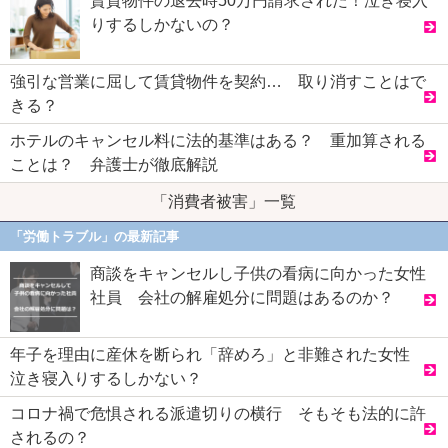
賃貸物件の退去時50万円請求された！泣き寝入
りするしかないの？
強引な営業に屈して賃貸物件を契約… 取り消すことはで
きる？
ホテルのキャンセル料に法的基準はある？ 重加算される
ことは？ 弁護士が徹底解説
「消費者被害」一覧
「労働トラブル」の最新記事
商談をキャンセルし子供の看病に向かった女性
社員 会社の解雇処分に問題はあるのか？
年子を理由に産休を断られ「辞めろ」と非難された女性
泣き寝入りするしかない？
コロナ禍で危惧される派遣切りの横行 そもそも法的に許
されるの？