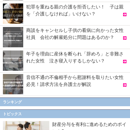
犯罪を重ねる親の介護を拒否したい！ 子は親
を「介護しなければ」いけない？
商談をキャンセルし子供の看病に向かった女性
社員 会社の解雇処分に問題はあるのか？
年子を理由に産休を断られ「辞めろ」と非難さ
れた女性 泣き寝入りするしかない？
音信不通の不倫相手から慰謝料を取りたい女性
必見！請求方法を弁護士が解説
ランキング
トピックス
財産分与を有利に進めるためのポイ