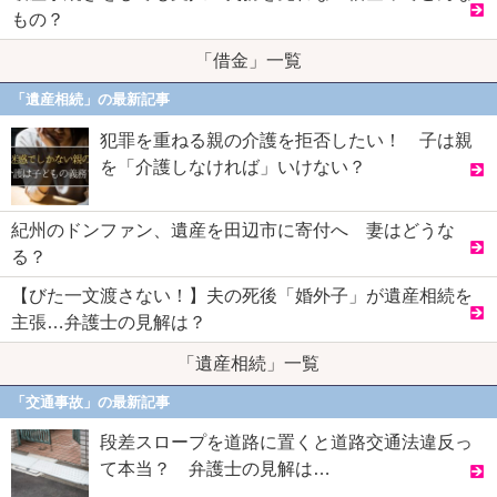
もの？
「借金」一覧
「遺産相続」の最新記事
犯罪を重ねる親の介護を拒否したい！ 子は親
を「介護しなければ」いけない？
紀州のドンファン、遺産を田辺市に寄付へ 妻はどうな
る？
【びた一文渡さない！】夫の死後「婚外子」が遺産相続を
主張…弁護士の見解は？
「遺産相続」一覧
「交通事故」の最新記事
段差スロープを道路に置くと道路交通法違反っ
て本当？ 弁護士の見解は…