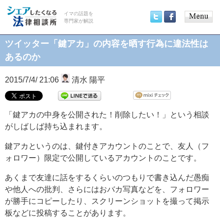
イマの話題を
専門家が解説
Main
Twitter
Facebook
menu
ツイッター「鍵アカ」の内容を晒す行為に違法性は
あるのか
2015/7/4/ 21:06
清水 陽平
「鍵アカの中身を公開された！削除したい！」という相談
がしばしば持ち込まれます。
鍵アカというのは、鍵付きアカウントのことで、友人（フ
ォロワー）限定で公開しているアカウントのことです。
あくまで友達に話をするくらいのつもりで書き込んだ愚痴
や他人への批判、さらにはおバカ写真などを、フォロワー
が勝手にコピーしたり、スクリーンショットを撮って掲示
板などに投稿することがあります。