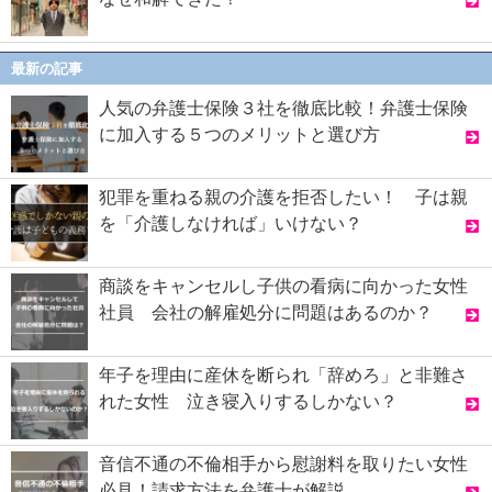
最新の記事
人気の弁護士保険３社を徹底比較！弁護士保険
に加入する５つのメリットと選び方
犯罪を重ねる親の介護を拒否したい！ 子は親
を「介護しなければ」いけない？
商談をキャンセルし子供の看病に向かった女性
社員 会社の解雇処分に問題はあるのか？
年子を理由に産休を断られ「辞めろ」と非難さ
れた女性 泣き寝入りするしかない？
音信不通の不倫相手から慰謝料を取りたい女性
必見！請求方法を弁護士が解説