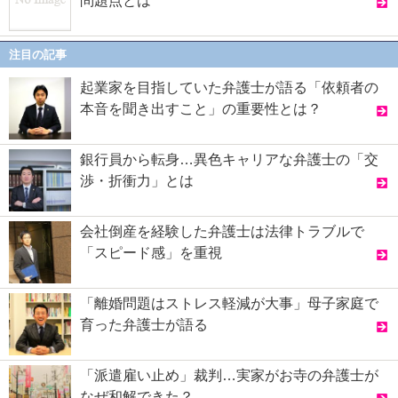
問題点とは
注目の記事
起業家を目指していた弁護士が語る「依頼者の
本音を聞き出すこと」の重要性とは？
銀行員から転身…異色キャリアな弁護士の「交
渉・折衝力」とは
会社倒産を経験した弁護士は法律トラブルで
「スピード感」を重視
「離婚問題はストレス軽減が大事」母子家庭で
育った弁護士が語る
「派遣雇い止め」裁判…実家がお寺の弁護士が
なぜ和解できた？