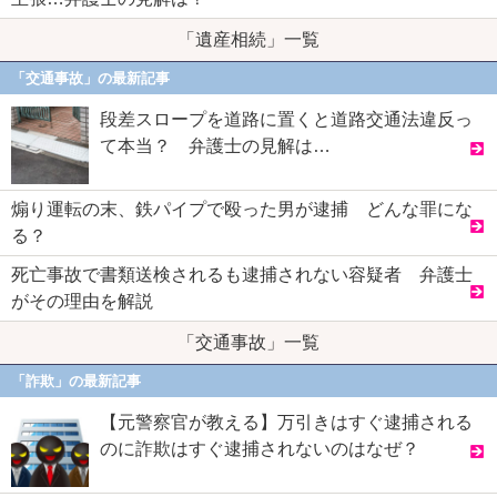
「遺産相続」一覧
「交通事故」の最新記事
段差スロープを道路に置くと道路交通法違反っ
て本当？ 弁護士の見解は…
煽り運転の末、鉄パイプで殴った男が逮捕 どんな罪にな
る？
死亡事故で書類送検されるも逮捕されない容疑者 弁護士
がその理由を解説
「交通事故」一覧
「詐欺」の最新記事
【元警察官が教える】万引きはすぐ逮捕される
のに詐欺はすぐ逮捕されないのはなぜ？