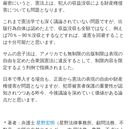
厳密にいうと、憲法上は、犯人の収益没収による財産権侵
害についても問題となります。
これまで憲法学でも深く議論されていない問題ですが、出
版行為自体は認めた上で、収益没収も全額ではなく、例え
ば70％～90％没収とするなどすれば、違憲を回避すること
は十分可能だと思います。
サムの息子法は、アメリカでも無制限の出版制限は表現の
自由を定めた合衆国憲法に違反するとして、制限内容を限
定するよう判例で指摘されました。
日本で導入する場合も、正面から憲法の表現の自由や財産
権侵害が問題となりますが、犯罪被害者保護の重要性が認
知されつつある昨今、今後議論を深めていく価値がある論
点だと思います。
＊著者：弁護士
星野宏明
（星野法律事務所。顧問法務、不