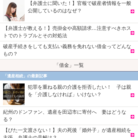
【弁護士に聞いた！】官報で破産者情報を一般
公開しているのはなぜ？
【弁護士が教える！】売掛金や高額請求…注意すべきホス
トでのトラブルとその対処法
破産手続きをしても支払い義務を免れない借金ってどんな
もの？
「借金」一覧
「遺産相続」の最新記事
犯罪を重ねる親の介護を拒否したい！ 子は親
を「介護しなければ」いけない？
紀州のドンファン、遺産を田辺市に寄付へ 妻はどうな
る？
【びた一文渡さない！】夫の死後「婚外子」が遺産相続を
主張…弁護士の見解は？