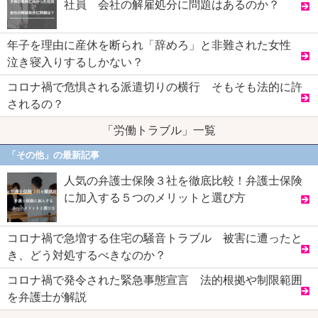
社員 会社の解雇処分に問題はあるのか？
年子を理由に産休を断られ「辞めろ」と非難された女性
泣き寝入りするしかない？
コロナ禍で危惧される派遣切りの横行 そもそも法的に許
されるの？
「労働トラブル」一覧
「その他」の最新記事
人気の弁護士保険３社を徹底比較！弁護士保険
に加入する５つのメリットと選び方
コロナ禍で急増する住宅の騒音トラブル 被害に遭ったと
き、どう対処するべきなのか？
コロナ禍で発令された緊急事態宣言 法的根拠や制限範囲
を弁護士が解説