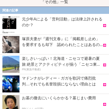
「その他」一覧
関連の記事
元少年Aによる「営利活動」は法律上許される
のか？
塚原夫妻が『週刊文春』に「掲載差し止め」
を要求するも却下 認められたことはあるの...
楽しさいっぱい！北海道・ニセコで避暑の夏
旅 絶景とアクティビティが揃う「ニセコ東...
PR(東急不動産)
マドンナがレディー・ガガを歌詞で痛烈批
判…それでも名誉毀損にならない理由とは
お墓の撤去にいくらかかる？墓じまい費用
PR(くらしの話題)