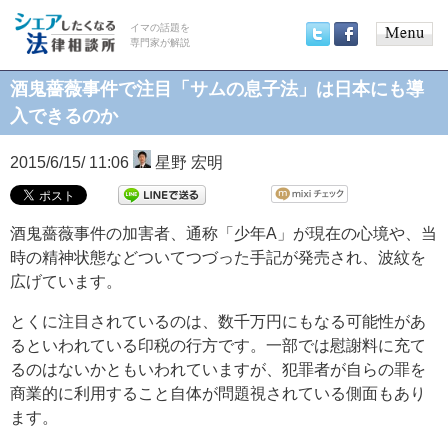
イマの話題を
専門家が解説
Main
Twitter
Facebook
menu
酒鬼薔薇事件で注目「サムの息子法」は日本にも導
入できるのか
2015/6/15/ 11:06
星野 宏明
酒鬼薔薇事件の加害者、通称「少年A」が現在の心境や、当
時の精神状態などついてつづった手記が発売され、波紋を
広げています。
とくに注目されているのは、数千万円にもなる可能性があ
るといわれている印税の行方です。一部では慰謝料に充て
るのはないかともいわれていますが、犯罪者が自らの罪を
商業的に利用すること自体が問題視されている側面もあり
ます。