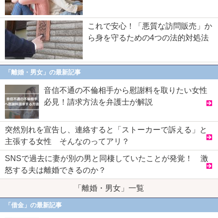
これで安心！「悪質な訪問販売」か
ら身を守るための4つの法的対処法
「離婚・男女」の最新記事
音信不通の不倫相手から慰謝料を取りたい女性
必見！請求方法を弁護士が解説
突然別れを宣告し、連絡すると「ストーカーで訴える」と
主張する女性 そんなのってアリ？
SNSで過去に妻が別の男と同棲していたことが発覚！ 激
怒する夫は離婚できるのか？
「離婚・男女」一覧
「借金」の最新記事