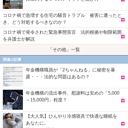
コロナ禍で急増する住宅の騒音トラブル 被害に遭ったと
き、どう対処するべきなのか？
コロナ禍で発令された緊急事態宣言 法的根拠や制限範囲
を弁護士が解説
「その他」一覧
関連の記事
年金機構職員が「2ちゃんねる」に秘密を暴
露・・・法的な問題はあるの？
年金機構の流出事件、慰謝料は安めの「5,000
～15,000円」程度？
【大人気】ひんやり冷感寝具で快適な睡眠を
あなたに。