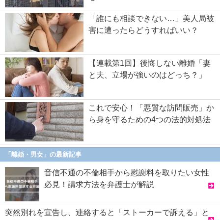
「誰にも相談できない…」美人局被
害に遭ったらどうすればいい？
【連載第1回】後悔しない離婚「妻
と夫、立場が強いのはどっち？」
これで安心！「悪質な訪問販売」か
ら身を守るための4つの法的対処法
「離婚・男女」の最新記事
音信不通の不倫相手から慰謝料を取りたい女性
必見！請求方法を弁護士が解説
突然別れを宣告し、連絡すると「ストーカーで訴える」と