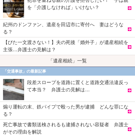
犯罪を重ねる親の介護を拒否したい！ 子は親
を「介護しなければ」いけない？
紀州のドンファン、遺産を田辺市に寄付へ 妻はどうな
る？
【びた一文渡さない！】夫の死後「婚外子」が遺産相続を
主張…弁護士の見解は？
「遺産相続」一覧
「交通事故」の最新記事
段差スロープを道路に置くと道路交通法違反っ
て本当？ 弁護士の見解は…
煽り運転の末、鉄パイプで殴った男が逮捕 どんな罪にな
る？
死亡事故で書類送検されるも逮捕されない容疑者 弁護士
がその理由を解説