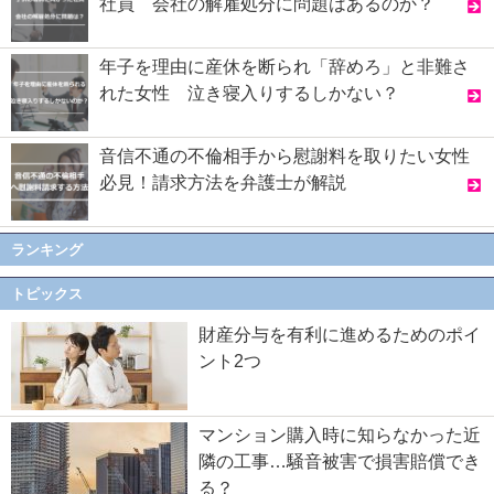
社員 会社の解雇処分に問題はあるのか？
年子を理由に産休を断られ「辞めろ」と非難さ
れた女性 泣き寝入りするしかない？
音信不通の不倫相手から慰謝料を取りたい女性
必見！請求方法を弁護士が解説
ランキング
トピックス
財産分与を有利に進めるためのポイ
ント2つ
マンション購入時に知らなかった近
隣の工事…騒音被害で損害賠償でき
る？