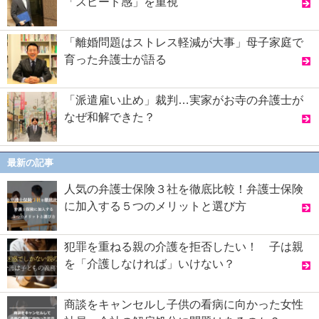
「スピード感」を重視
「離婚問題はストレス軽減が大事」母子家庭で
育った弁護士が語る
「派遣雇い止め」裁判…実家がお寺の弁護士が
なぜ和解できた？
最新の記事
人気の弁護士保険３社を徹底比較！弁護士保険
に加入する５つのメリットと選び方
犯罪を重ねる親の介護を拒否したい！ 子は親
を「介護しなければ」いけない？
商談をキャンセルし子供の看病に向かった女性