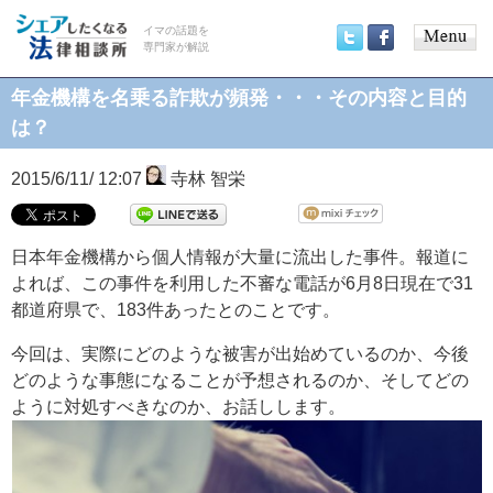
イマの話題を
専門家が解説
Main
Twitter
Facebook
menu
年金機構を名乗る詐欺が頻発・・・その内容と目的
は？
2015/6/11/ 12:07
寺林 智栄
日本年金機構から個人情報が大量に流出した事件。報道に
よれば、この事件を利用した不審な電話が6月8日現在で31
都道府県で、183件あったとのことです。
今回は、実際にどのような被害が出始めているのか、今後
どのような事態になることが予想されるのか、そしてどの
ように対処すべきなのか、お話しします。