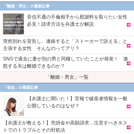
「離婚・男女」の最新記事
音信不通の不倫相手から慰謝料を取りたい女性
必見！請求方法を弁護士が解説
突然別れを宣告し、連絡すると「ストーカーで訴える」と
主張する女性 そんなのってアリ？
SNSで過去に妻が別の男と同棲していたことが発覚！ 激
怒する夫は離婚できるのか？
「離婚・男女」一覧
「借金」の最新記事
【弁護士に聞いた！】官報で破産者情報を一般
公開しているのはなぜ？
【弁護士が教える！】売掛金や高額請求…注意すべきホス
トでのトラブルとその対処法