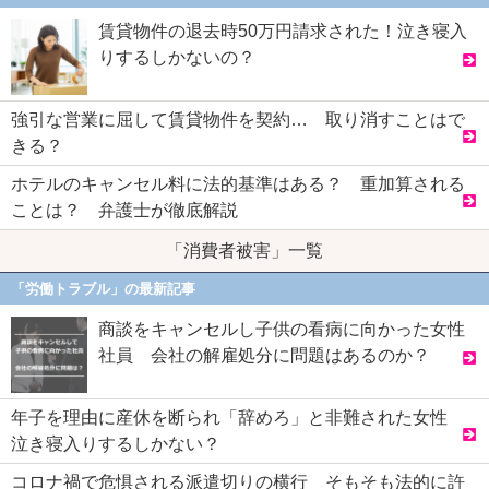
賃貸物件の退去時50万円請求された！泣き寝入
りするしかないの？
強引な営業に屈して賃貸物件を契約… 取り消すことはで
きる？
ホテルのキャンセル料に法的基準はある？ 重加算される
ことは？ 弁護士が徹底解説
「消費者被害」一覧
「労働トラブル」の最新記事
商談をキャンセルし子供の看病に向かった女性
社員 会社の解雇処分に問題はあるのか？
年子を理由に産休を断られ「辞めろ」と非難された女性
泣き寝入りするしかない？
コロナ禍で危惧される派遣切りの横行 そもそも法的に許