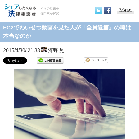
イマの話題を
専門家が解説
Main
Twitter
Facebook
menu
FC2でわいせつ動画を見た人が「全員逮捕」の噂は
本当なのか
2015/4/30/ 21:38
河野 晃