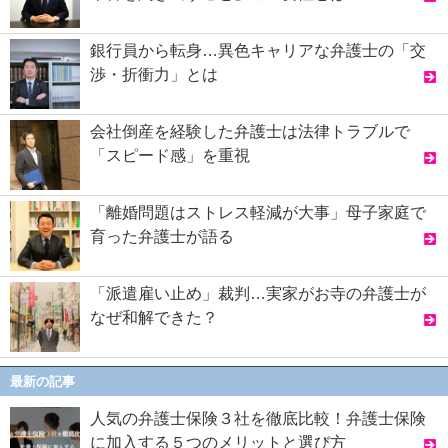
銀行員から転身…異色キャリアな弁護士の「交
渉・折衝力」とは
会社倒産を経験した弁護士は法律トラブルで
「スピード感」を重視
「離婚問題はストレス軽減が大事」母子家庭で
育った弁護士が語る
「派遣雇い止め」裁判…実家がお寺の弁護士が
なぜ和解できた？
最新の記事
人気の弁護士保険３社を徹底比較！弁護士保険
に加入する５つのメリットと選び方