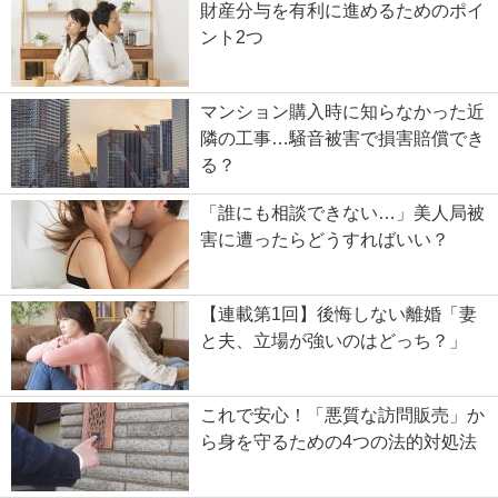
財産分与を有利に進めるためのポイ
ント2つ
マンション購入時に知らなかった近
隣の工事…騒音被害で損害賠償でき
る？
「誰にも相談できない…」美人局被
害に遭ったらどうすればいい？
【連載第1回】後悔しない離婚「妻
と夫、立場が強いのはどっち？」
これで安心！「悪質な訪問販売」か
ら身を守るための4つの法的対処法