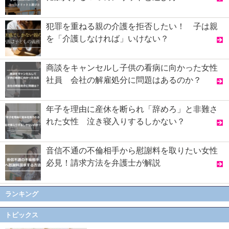
犯罪を重ねる親の介護を拒否したい！ 子は親
を「介護しなければ」いけない？
商談をキャンセルし子供の看病に向かった女性
社員 会社の解雇処分に問題はあるのか？
年子を理由に産休を断られ「辞めろ」と非難さ
れた女性 泣き寝入りするしかない？
音信不通の不倫相手から慰謝料を取りたい女性
必見！請求方法を弁護士が解説
ランキング
トピックス