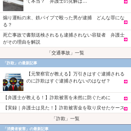
て本当？ 弁護士の見解は…
煽り運転の末、鉄パイプで殴った男が逮捕 どんな罪にな
る？
死亡事故で書類送検されるも逮捕されない容疑者 弁護士
がその理由を解説
「交通事故」一覧
「詐欺」の最新記事
【元警察官が教える】万引きはすぐ逮捕される
のに詐欺はすぐ逮捕されないのはなぜ？
【弁護士が教える！】詐欺被害を未然に防ぐために
【実録｜弁護士は見た！】詐欺被害金を取り戻せたケース
「詐欺」一覧
「消費者被害」の最新記事