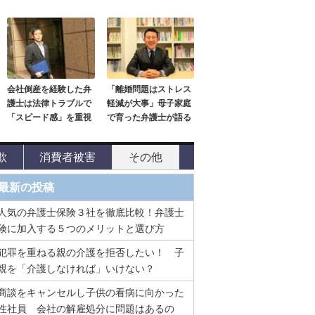
会社倒産を経験した弁
「離婚問題はストレス
護士は法律トラブルで
軽減が大事」母子家庭
「スピード感」を重視
で育った弁護士が語る
欺
消費者被害
その他
最新の投稿
人気の弁護士保険３社を徹底比較！弁護士
険に加入する５つのメリットと選び方
犯罪を重ねる親の介護を拒否したい！ 子
親を「介護しなければ」いけない？
商談をキャンセルし子供の看病に向かった
性社員 会社の解雇処分に問題はあるの