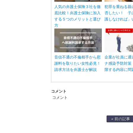
人気の弁護士保険３社を徹
犯罪を重ねる親
底比較！弁護士保険に加入
否したい！ 子
する５つのメリットと選び
護しなければ」
方
音信不通の不倫相手から慰
企業が社員に通
謝料を取りたい女性必見！
ナ感染予防対策
請求方法を弁護士が解説
限する内容に問
コメント
コメント
« 前の記事