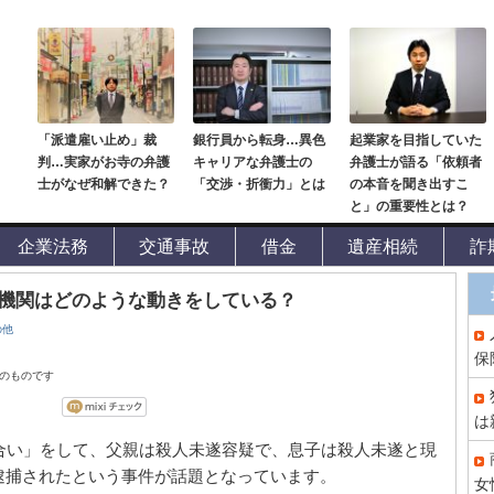
「派遣雇い止め」裁
銀行員から転身…異色
起業家を目指していた
判…実家がお寺の弁護
キャリアな弁護士の
弁護士が語る「依頼者
士がなぜ和解できた？
「交渉・折衝力」とは
の本音を聞き出すこ
と」の重要性とは？
企業法務
交通事故
借金
遺産相続
詐
機関はどのような動きをしている？
の他
保
点のものです
は
合い」をして、父親は殺人未遂容疑で、息子は殺人未遂と現
逮捕されたという事件が話題となっています。
女