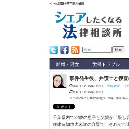
イマの話題を専門家が解説
Twitter
Facebook
Feed
離婚・男女
労働トラブル
事件発生後、弁護士と捜査
公開日：2015年3月6日
寺林 智栄
そ
更新日：2015年3月6日
※この記事に記載の情報は2015年3月6日時
千葉県内で32歳の息子と父親が「殺し
住建造物放火未遂の容疑で、それぞれ