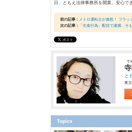
日、ともえ法律事務所を開業。安心で
前の記事 :
メトロ運転士が激怒！ フラッ
次の記事 :
「乞食行為」配信で逮捕…そ
て
寺
と
東京
Topics