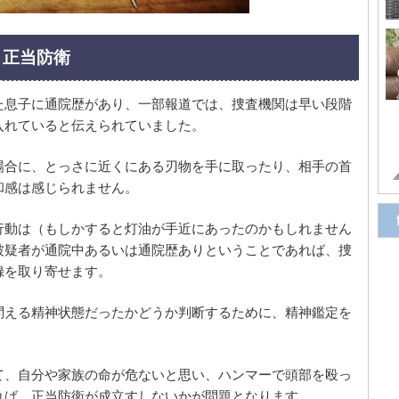
と正当防衛
た息子に通院歴があり、一部報道では、捜査機関は早い段階
入れていると伝えられていました。
場合に、とっさに近くにある刃物を手に取ったり、相手の首
和感は感じられません。
行動は（もしかすると灯油が手近にあったのかもしれません
被疑者が通院中あるいは通院歴ありということであれば、捜
録を取り寄せます。
問える精神状態だったかどうか判断するために、精神鑑定を
。
て、自分や家族の命が危ないと思い、ハンマーで頭部を殴っ
れば、正当防衛が成立すしないかが問題となります。