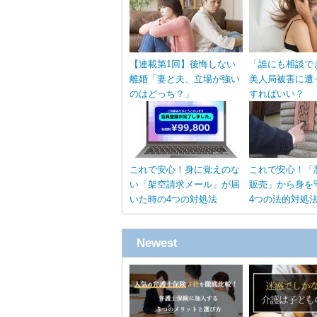
【連載第1回】後悔しない
「誰にも相談で
離婚「妻と夫、立場が強い
美人局被害に遭
のはどっち？」
すればいい？
これで安心！身に覚えのな
これで安心！「
い「架空請求メール」が届
販売」から身を
いた時の4つの対処法
4つの法的対処
Newest