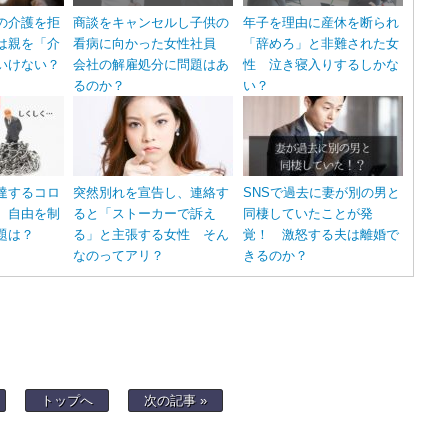
の介護を拒
商談をキャンセルし子供の
年子を理由に産休を断られ
は親を「介
看病に向かった女性社員
「辞めろ」と非難された女
いけない？
会社の解雇処分に問題はあ
性 泣き寝入りするしかな
るのか？
い？
達するコロ
突然別れを宣告し、連絡す
SNSで過去に妻が別の男と
 自由を制
ると「ストーカーで訴え
同棲していたことが発
題は？
る」と主張する女性 そん
覚！ 激怒する夫は離婚で
なのってアリ？
きるのか？
トップへ
次の記事 »