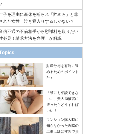
？
年子を理由に産休を断られ「辞めろ」と非
された女性 泣き寝入りするしかない？
音信不通の不倫相手から慰謝料を取りたい
性必見！請求方法を弁護士が解説
Topics
財産分与を有利に進
めるためのポイント
2つ
「誰にも相談できな
い…」美人局被害に
遭ったらどうすれば
いい？
マンション購入時に
知らなかった近隣の
工事…騒音被害で損