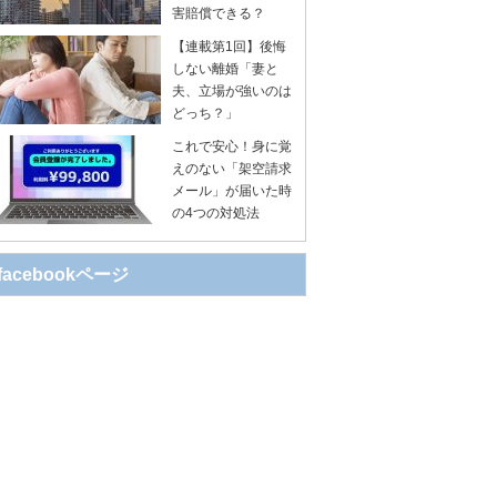
害賠償できる？
【連載第1回】後悔
しない離婚「妻と
夫、立場が強いのは
どっち？」
これで安心！身に覚
えのない「架空請求
メール」が届いた時
の4つの対処法
facebookページ