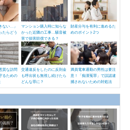
きない…」
マンション購入時に知らな
財産分与を有利に進めるた
ったらどう
かった近隣の工事…騒音被
めのポイント2つ
害で損害賠償できる？
悪質な訪問
交通違反をしたのに反則金
満員電車通勤の男性は要注
守るための
も呼出状も無視し続けたら
意！「痴漢冤罪」で誤認逮
法
どんな罪に？
捕されないための対処法