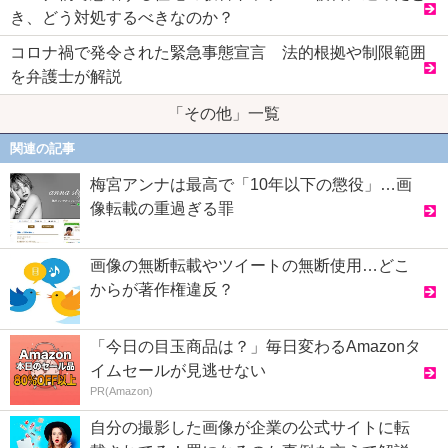
き、どう対処するべきなのか？
コロナ禍で発令された緊急事態宣言 法的根拠や制限範囲
を弁護士が解説
「その他」一覧
関連の記事
梅宮アンナは最高で「10年以下の懲役」…画
像転載の重過ぎる罪
画像の無断転載やツイートの無断使用…どこ
からが著作権違反？
「今日の目玉商品は？」毎日変わるAmazonタ
イムセールが見逃せない
PR(Amazon)
自分の撮影した画像が企業の公式サイトに転