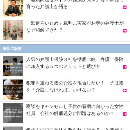
育った弁護士が語る
「派遣雇い止め」裁判…実家がお寺の弁護士が
なぜ和解できた？
最新の記事
人気の弁護士保険３社を徹底比較！弁護士保険
に加入する５つのメリットと選び方
犯罪を重ねる親の介護を拒否したい！ 子は親
を「介護しなければ」いけない？
商談をキャンセルし子供の看病に向かった女性
社員 会社の解雇処分に問題はあるのか？
年子を理由に産休を断られ「辞めろ」と非難さ