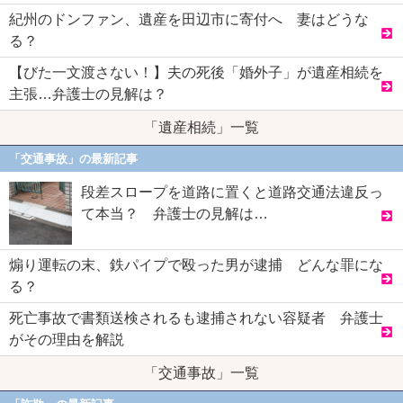
紀州のドンファン、遺産を田辺市に寄付へ 妻はどうな
る？
【びた一文渡さない！】夫の死後「婚外子」が遺産相続を
主張…弁護士の見解は？
「遺産相続」一覧
「交通事故」の最新記事
段差スロープを道路に置くと道路交通法違反っ
て本当？ 弁護士の見解は…
煽り運転の末、鉄パイプで殴った男が逮捕 どんな罪にな
る？
死亡事故で書類送検されるも逮捕されない容疑者 弁護士
がその理由を解説
「交通事故」一覧