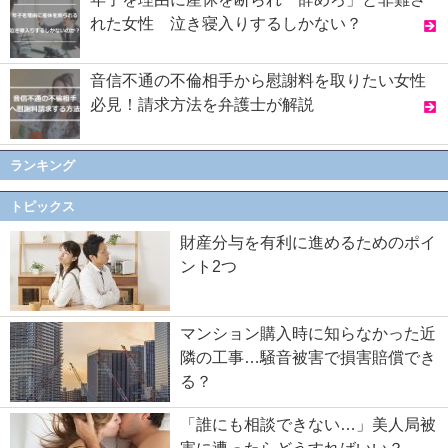
れた女性 泣き寝入りするしかない？
音信不通の不倫相手から慰謝料を取りたい女性
必見！請求方法を弁護士が解説
ランキング
トピックス
財産分与を有利に進めるためのポイ
ント2つ
マンション購入時に知らなかった近
隣の工事…騒音被害で損害賠償でき
る？
「誰にも相談できない…」美人局被