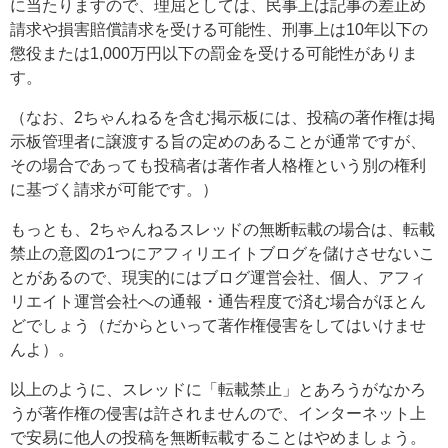
に当たりますので、理屈としては、民事上は記事の差止め
請求や損害賠償請求を受ける可能性、刑事上は10年以下の
懲役または1,000万円以下の罰金を受ける可能性がありま
す。
（なお、2ちゃんねるを含む掲示板には、投稿の著作権は掲
示板管理者に譲渡する旨の定めのあることが通常ですが、
その場合であっても投稿者は著作者人格権という別の権利
に基づく請求が可能です。）
もっとも、2ちゃんねるスレッドの無断転載の場合は、転載
禁止の意図の1つにアフィリエイトブログを儲けさせないこ
とがあるので、現実的にはブログ運営会社、個人、アフィ
リエイト運営会社への通報・通告程度で済む場合がほとん
どでしょう（だからといって著作権侵害をしてはいけませ
んよ）。
以上のように、スレッドに「転載禁止」とあろうがなかろ
うが著作権の侵害は許されませんので、インターネット上
で安易に他人の投稿を無断転載することはやめましょう。