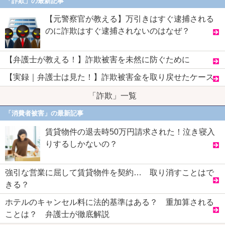
「詐欺」の最新記事
【元警察官が教える】万引きはすぐ逮捕される
のに詐欺はすぐ逮捕されないのはなぜ？
【弁護士が教える！】詐欺被害を未然に防ぐために
【実録｜弁護士は見た！】詐欺被害金を取り戻せたケース
「詐欺」一覧
「消費者被害」の最新記事
賃貸物件の退去時50万円請求された！泣き寝入
りするしかないの？
強引な営業に屈して賃貸物件を契約… 取り消すことはで
きる？
ホテルのキャンセル料に法的基準はある？ 重加算される
ことは？ 弁護士が徹底解説