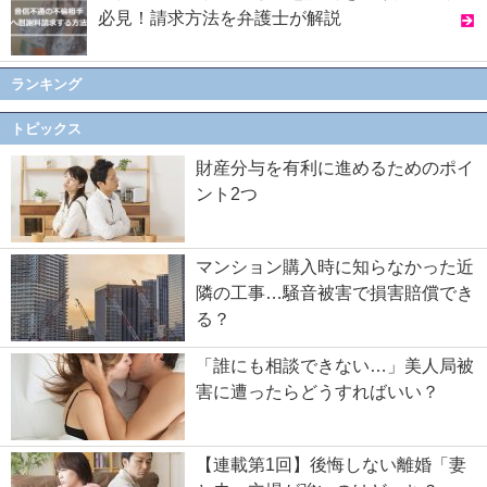
必見！請求方法を弁護士が解説
ランキング
トピックス
財産分与を有利に進めるためのポイ
ント2つ
マンション購入時に知らなかった近
隣の工事…騒音被害で損害賠償でき
る？
「誰にも相談できない…」美人局被
害に遭ったらどうすればいい？
【連載第1回】後悔しない離婚「妻