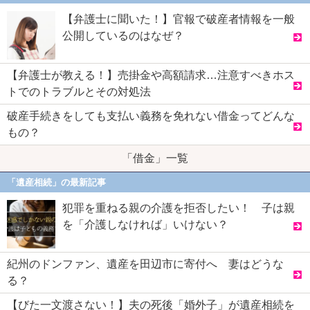
【弁護士に聞いた！】官報で破産者情報を一般
公開しているのはなぜ？
【弁護士が教える！】売掛金や高額請求…注意すべきホス
トでのトラブルとその対処法
破産手続きをしても支払い義務を免れない借金ってどんな
もの？
「借金」一覧
「遺産相続」の最新記事
犯罪を重ねる親の介護を拒否したい！ 子は親
を「介護しなければ」いけない？
紀州のドンファン、遺産を田辺市に寄付へ 妻はどうな
る？
【びた一文渡さない！】夫の死後「婚外子」が遺産相続を