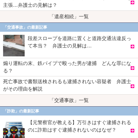
主張…弁護士の見解は？
「遺産相続」一覧
「交通事故」の最新記事
段差スロープを道路に置くと道路交通法違反っ
て本当？ 弁護士の見解は…
煽り運転の末、鉄パイプで殴った男が逮捕 どんな罪にな
る？
死亡事故で書類送検されるも逮捕されない容疑者 弁護士
がその理由を解説
「交通事故」一覧
「詐欺」の最新記事
【元警察官が教える】万引きはすぐ逮捕される
のに詐欺はすぐ逮捕されないのはなぜ？