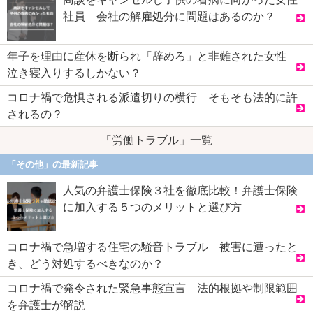
社員 会社の解雇処分に問題はあるのか？
年子を理由に産休を断られ「辞めろ」と非難された女性
泣き寝入りするしかない？
コロナ禍で危惧される派遣切りの横行 そもそも法的に許
されるの？
「労働トラブル」一覧
「その他」の最新記事
人気の弁護士保険３社を徹底比較！弁護士保険
に加入する５つのメリットと選び方
コロナ禍で急増する住宅の騒音トラブル 被害に遭ったと
き、どう対処するべきなのか？
コロナ禍で発令された緊急事態宣言 法的根拠や制限範囲
を弁護士が解説