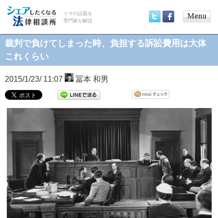
イマの話題を
専門家が解説
Main
Twitter
Facebook
menu
裁判で負けてしまった時、負担する訴訟費用は大体
これくらい
2015/1/23/ 11:07
冨本 和男