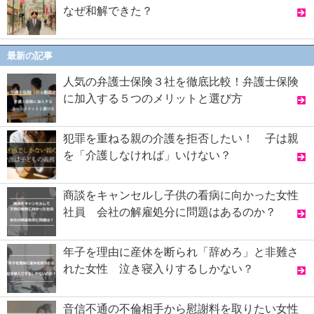
なぜ和解できた？
最新の記事
人気の弁護士保険３社を徹底比較！弁護士保険
に加入する５つのメリットと選び方
犯罪を重ねる親の介護を拒否したい！ 子は親
を「介護しなければ」いけない？
商談をキャンセルし子供の看病に向かった女性
社員 会社の解雇処分に問題はあるのか？
年子を理由に産休を断られ「辞めろ」と非難さ
れた女性 泣き寝入りするしかない？
音信不通の不倫相手から慰謝料を取りたい女性