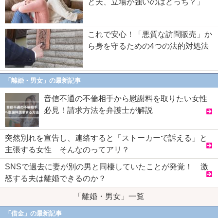
と夫、立場が強いのはどっち？」
これで安心！「悪質な訪問販売」か
ら身を守るための4つの法的対処法
「離婚・男女」の最新記事
音信不通の不倫相手から慰謝料を取りたい女性
必見！請求方法を弁護士が解説
突然別れを宣告し、連絡すると「ストーカーで訴える」と
主張する女性 そんなのってアリ？
SNSで過去に妻が別の男と同棲していたことが発覚！ 激
怒する夫は離婚できるのか？
「離婚・男女」一覧
「借金」の最新記事