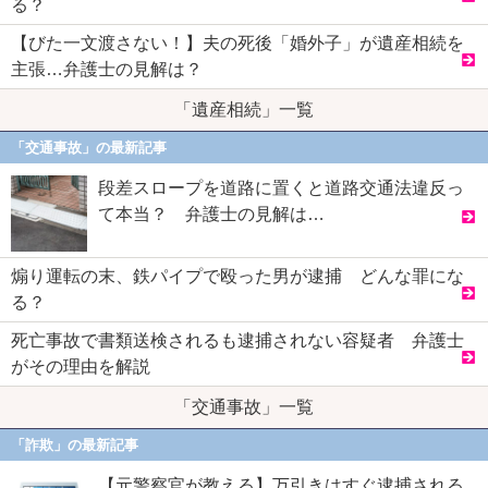
る？
【びた一文渡さない！】夫の死後「婚外子」が遺産相続を
主張…弁護士の見解は？
「遺産相続」一覧
「交通事故」の最新記事
段差スロープを道路に置くと道路交通法違反っ
て本当？ 弁護士の見解は…
煽り運転の末、鉄パイプで殴った男が逮捕 どんな罪にな
る？
死亡事故で書類送検されるも逮捕されない容疑者 弁護士
がその理由を解説
「交通事故」一覧
「詐欺」の最新記事
【元警察官が教える】万引きはすぐ逮捕される