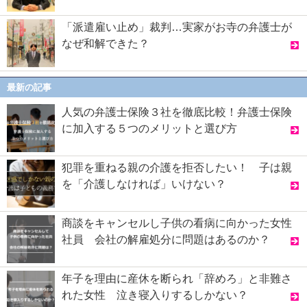
「派遣雇い止め」裁判…実家がお寺の弁護士が
なぜ和解できた？
最新の記事
人気の弁護士保険３社を徹底比較！弁護士保険
に加入する５つのメリットと選び方
犯罪を重ねる親の介護を拒否したい！ 子は親
を「介護しなければ」いけない？
商談をキャンセルし子供の看病に向かった女性
社員 会社の解雇処分に問題はあるのか？
年子を理由に産休を断られ「辞めろ」と非難さ
れた女性 泣き寝入りするしかない？