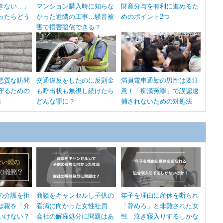
きない…」
マンション購入時に知らな
財産分与を有利に進めるた
ったらどう
かった近隣の工事…騒音被
めのポイント2つ
害で損害賠償できる？
悪質な訪問
交通違反をしたのに反則金
満員電車通勤の男性は要注
守るための
も呼出状も無視し続けたら
意！「痴漢冤罪」で誤認逮
法
どんな罪に？
捕されないための対処法
の介護を拒
商談をキャンセルし子供の
年子を理由に産休を断られ
は親を「介
看病に向かった女性社員
「辞めろ」と非難された女
いけない？
会社の解雇処分に問題はあ
性 泣き寝入りするしかな