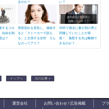
るのか？
い？
達するコロ
突然別れを宣告し、連絡す
SNSで過去に妻が別の男と
 自由を制
ると「ストーカーで訴え
同棲していたことが発
題は？
る」と主張する女性 そん
覚！ 激怒する夫は離婚で
なのってアリ？
きるのか？
トップへ
次の記事 »
運営会社
お問い合わせ / 広告掲載
プ