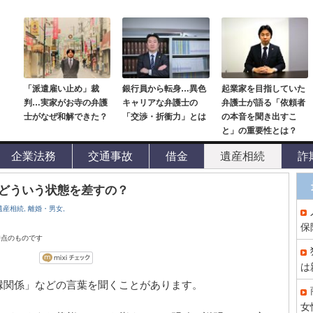
「派遣雇い止め」裁
銀行員から転身…異色
起業家を目指していた
判…実家がお寺の弁護
キャリアな弁護士の
弁護士が語る「依頼者
士がなぜ和解できた？
「交渉・折衝力」とは
の本音を聞き出すこ
と」の重要性とは？
企業法務
交通事故
借金
遺産相続
詐
どういう状態を差すの？
遺産相続,
離婚・男女,
保
時点のものです
は
縁関係」などの言葉を聞くことがあります。
女