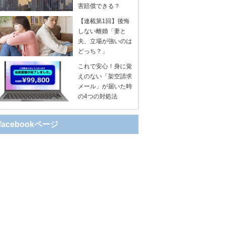
害賠償できる？
【連載第1回】後悔
しない離婚「妻と
夫、立場が強いのは
どっち？」
これで安心！身に覚
えのない「架空請求
メール」が届いた時
の4つの対処法
facebookページ