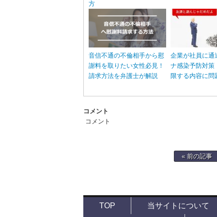
方
音信不通の不倫相手から慰
企業が社員に通
謝料を取りたい女性必見！
ナ感染予防対策
請求方法を弁護士が解説
限する内容に問
コメント
コメント
« 前の記事
TOP
当サイトについて