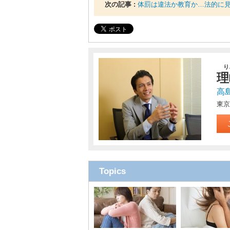
次の記事 :
体罰は違法か教育か…法的に
り
理
高
東京
Topics