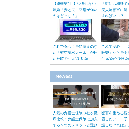
【連載第1回】後悔しない
「誰にも相談で
離婚「妻と夫、立場が強い
美人局被害に遭
のはどっち？」
すればいい？
これで安心！身に覚えのな
これで安心！「
い「架空請求メール」が届
販売」から身を
いた時の4つの対処法
4つの法的対処
Newest
人気の弁護士保険３社を徹
犯罪を重ねる親
底比較！弁護士保険に加入
否したい！ 子
する５つのメリットと選び
護しなければ」