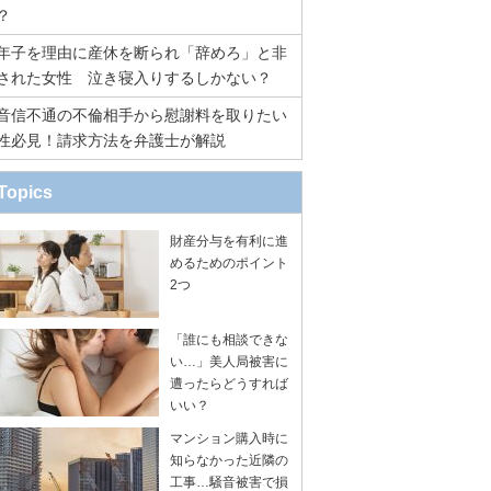
？
年子を理由に産休を断られ「辞めろ」と非
された女性 泣き寝入りするしかない？
音信不通の不倫相手から慰謝料を取りたい
性必見！請求方法を弁護士が解説
Topics
財産分与を有利に進
めるためのポイント
2つ
「誰にも相談できな
い…」美人局被害に
遭ったらどうすれば
いい？
マンション購入時に
知らなかった近隣の
工事…騒音被害で損