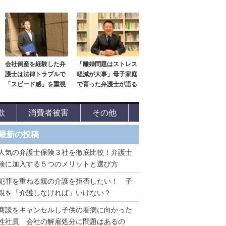
会社倒産を経験した弁
「離婚問題はストレス
護士は法律トラブルで
軽減が大事」母子家庭
「スピード感」を重視
で育った弁護士が語る
欺
消費者被害
その他
最新の投稿
人気の弁護士保険３社を徹底比較！弁護士
険に加入する５つのメリットと選び方
犯罪を重ねる親の介護を拒否したい！ 子
親を「介護しなければ」いけない？
商談をキャンセルし子供の看病に向かった
性社員 会社の解雇処分に問題はあるの