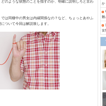
、どのような状態のことを指すのか、明確に説明しろと言わ
か
難
、では同棲中の男女は内縁関係なの？など、ちょっとあやふ
態について今回は解説致します。
女