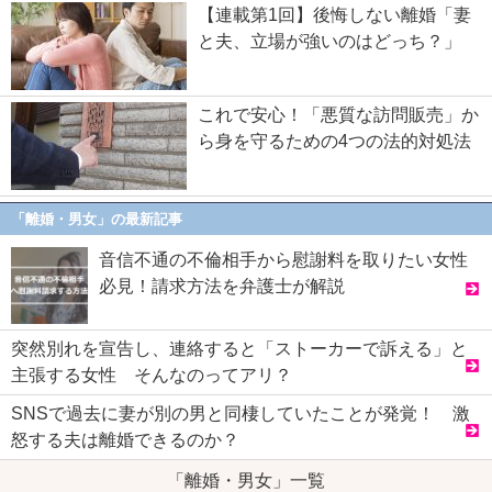
【連載第1回】後悔しない離婚「妻
と夫、立場が強いのはどっち？」
これで安心！「悪質な訪問販売」か
ら身を守るための4つの法的対処法
「離婚・男女」の最新記事
音信不通の不倫相手から慰謝料を取りたい女性
必見！請求方法を弁護士が解説
突然別れを宣告し、連絡すると「ストーカーで訴える」と
主張する女性 そんなのってアリ？
SNSで過去に妻が別の男と同棲していたことが発覚！ 激
怒する夫は離婚できるのか？
「離婚・男女」一覧