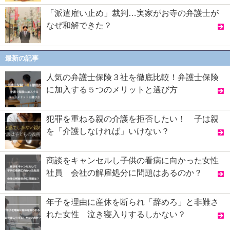
「派遣雇い止め」裁判…実家がお寺の弁護士が
なぜ和解できた？
最新の記事
人気の弁護士保険３社を徹底比較！弁護士保険
に加入する５つのメリットと選び方
犯罪を重ねる親の介護を拒否したい！ 子は親
を「介護しなければ」いけない？
商談をキャンセルし子供の看病に向かった女性
社員 会社の解雇処分に問題はあるのか？
年子を理由に産休を断られ「辞めろ」と非難さ
れた女性 泣き寝入りするしかない？