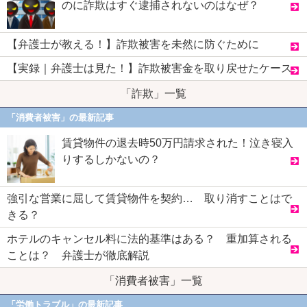
のに詐欺はすぐ逮捕されないのはなぜ？
【弁護士が教える！】詐欺被害を未然に防ぐために
【実録｜弁護士は見た！】詐欺被害金を取り戻せたケース
「詐欺」一覧
「消費者被害」の最新記事
賃貸物件の退去時50万円請求された！泣き寝入
りするしかないの？
強引な営業に屈して賃貸物件を契約… 取り消すことはで
きる？
ホテルのキャンセル料に法的基準はある？ 重加算される
ことは？ 弁護士が徹底解説
「消費者被害」一覧
「労働トラブル」の最新記事