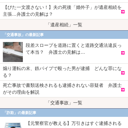
【びた一文渡さない！】夫の死後「婚外子」が遺産相続を
主張…弁護士の見解は？
「遺産相続」一覧
「交通事故」の最新記事
段差スロープを道路に置くと道路交通法違反っ
て本当？ 弁護士の見解は…
煽り運転の末、鉄パイプで殴った男が逮捕 どんな罪にな
る？
死亡事故で書類送検されるも逮捕されない容疑者 弁護士
がその理由を解説
「交通事故」一覧
「詐欺」の最新記事
【元警察官が教える】万引きはすぐ逮捕される