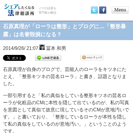
イマの話題を
専門家が解説
Main
Twitter
Facebook
menu
石原真理が「ローラは整形」とブログに…「整形暴
露」は名誉毀損になる？
2014/9/26/ 21:07
冨本 和男
石原真理が自身のブログで、芸能人のローラをキツネにた
とえ、「整形キツネの芸名ローラ」と書き、話題となりま
した。
一部引用すると「私の真似をしている整形キツネの芸名ロ
ーラが化粧品のCMに本性を隠して出ているのが、私の写真
を意図として真似て故意に現しているそのCMが意地汚いで
す。」と書いており、「整形しているローラが本性を隠し
て私の真似をしているのが意地汚い。」ということのよう
です。