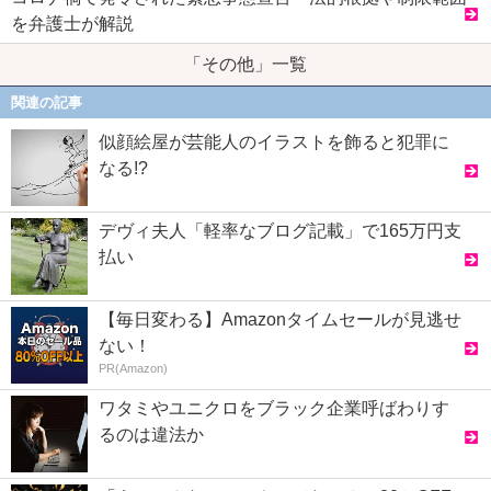
を弁護士が解説
「その他」一覧
関連の記事
似顔絵屋が芸能人のイラストを飾ると犯罪に
なる!?
デヴィ夫人「軽率なブログ記載」で165万円支
払い
【毎日変わる】Amazonタイムセールが見逃せ
ない！
PR(Amazon)
ワタミやユニクロをブラック企業呼ばわりす
るのは違法か