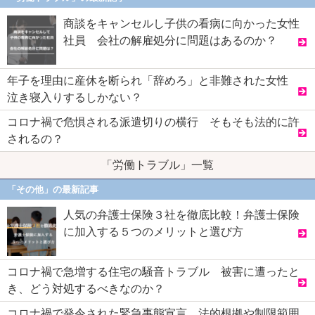
商談をキャンセルし子供の看病に向かった女性
社員 会社の解雇処分に問題はあるのか？
年子を理由に産休を断られ「辞めろ」と非難された女性
泣き寝入りするしかない？
コロナ禍で危惧される派遣切りの横行 そもそも法的に許
されるの？
「労働トラブル」一覧
「その他」の最新記事
人気の弁護士保険３社を徹底比較！弁護士保険
に加入する５つのメリットと選び方
コロナ禍で急増する住宅の騒音トラブル 被害に遭ったと
き、どう対処するべきなのか？
コロナ禍で発令された緊急事態宣言 法的根拠や制限範囲