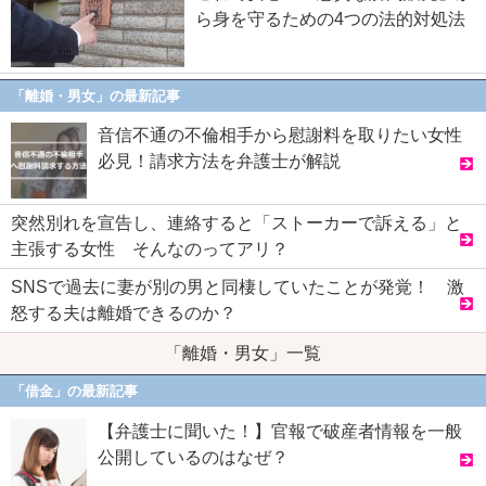
ら身を守るための4つの法的対処法
「離婚・男女」の最新記事
音信不通の不倫相手から慰謝料を取りたい女性
必見！請求方法を弁護士が解説
突然別れを宣告し、連絡すると「ストーカーで訴える」と
主張する女性 そんなのってアリ？
SNSで過去に妻が別の男と同棲していたことが発覚！ 激
怒する夫は離婚できるのか？
「離婚・男女」一覧
「借金」の最新記事
【弁護士に聞いた！】官報で破産者情報を一般
公開しているのはなぜ？