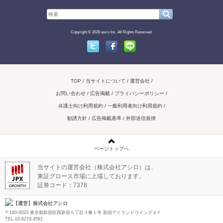
Copyright © 2026 asiro Inc. All Rights Reserved.
Twitter
Facebook
Line
TOP
当サイトについて
運営会社
お問い合わせ / 広告掲載
プライバシーポリシー
弁護士向け利用規約
一般利用者向け利用規約
勧誘方針
広告掲載基準
外部送信規律
ページトップへ
当サイトの運営会社（株式会社アシロ）は、
東証グロース市場に上場しております。
証券コード：7378
【運営】株式会社アシロ
〒160-0023 東京都新宿区西新宿６丁目３番１号 新宿アイランドウイング４Ｆ
TEL.03-6279-4581