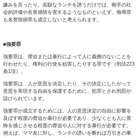
嫌みを言ったり、高額なランチを誘うだけでは、相手の社
会的評価や名誉感情を害するようなものといえず、侮辱罪
も名誉毀損罪も成立しないと考えられます。
■強要罪
強要罪は、脅迫または暴行によって人に義務のないことを
行わせたり、権利の行使を妨害したりする罪です（刑法223
条1項）。
強要罪は、人が意思を決定したり、その決定にしたがって
意思を実現する自由を保護するために、犯罪とされ刑罰が
設けられています。
強要罪が成立するためには、人の意思決定の自由に影響を
及ぼす程度の脅迫か暴行が必要であり、少なくとも人に畏
怖を感じさせる程度の脅迫や人に対する暴行が必要です。
例えば、ママ友に対し、ランチの誘いを断れば万引きの事