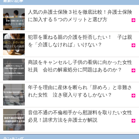
最新の記事
人気の弁護士保険３社を徹底比較！弁護士保険
に加入する５つのメリットと選び方
犯罪を重ねる親の介護を拒否したい！ 子は親
を「介護しなければ」いけない？
商談をキャンセルし子供の看病に向かった女性
社員 会社の解雇処分に問題はあるのか？
年子を理由に産休を断られ「辞めろ」と非難さ
れた女性 泣き寝入りするしかない？
音信不通の不倫相手から慰謝料を取りたい女性
必見！請求方法を弁護士が解説
ランキング