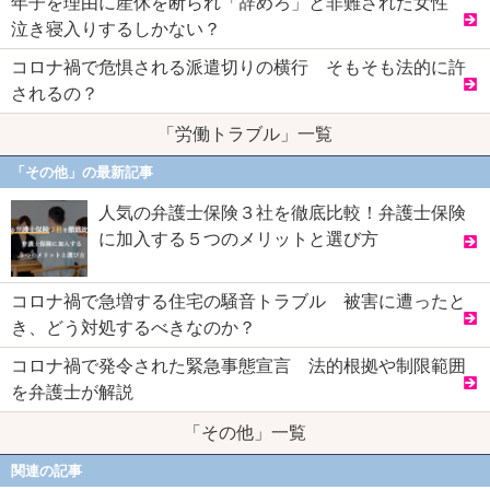
年子を理由に産休を断られ「辞めろ」と非難された女性
泣き寝入りするしかない？
コロナ禍で危惧される派遣切りの横行 そもそも法的に許
されるの？
「労働トラブル」一覧
「その他」の最新記事
人気の弁護士保険３社を徹底比較！弁護士保険
に加入する５つのメリットと選び方
コロナ禍で急増する住宅の騒音トラブル 被害に遭ったと
き、どう対処するべきなのか？
コロナ禍で発令された緊急事態宣言 法的根拠や制限範囲
を弁護士が解説
「その他」一覧
関連の記事