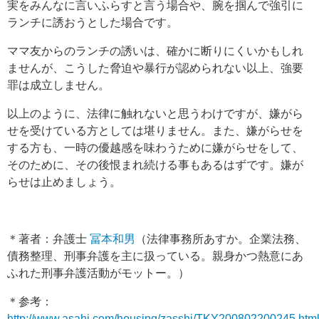
実をみんなに言いふらすと言う場合や、腕を掴んで強引に
ランチに誘おうとした場合です。
ママ友からのランチの誘いは、確かに断りにくいかもしれ
ませんが、こうした脅迫や暴行が認められない以上、強要
罪は成立しません。
以上のように、法律に触れないと思うわけですが、嫌がら
せを受けている方としては堪りません。また、嫌がらせを
する方も、一時の優越感を味わうために嫌がらせをして、
そのために、その後恨まれ続ける事もあるはずです。嫌が
らせは止めましょう。
＊著者：弁護士
冨本和男
（法律事務所あすか。企業法務、
債務整理、刑事弁護を主に扱っている。親身かつ熱意にあ
ふれた刑事弁護活動がモットー。）
＊参考：
http://www.asahi.com/housing/zasshi/TKY200802200245.htm