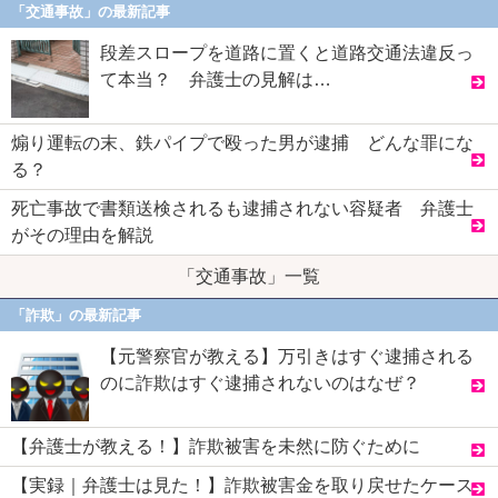
「交通事故」の最新記事
段差スロープを道路に置くと道路交通法違反っ
て本当？ 弁護士の見解は…
煽り運転の末、鉄パイプで殴った男が逮捕 どんな罪にな
る？
死亡事故で書類送検されるも逮捕されない容疑者 弁護士
がその理由を解説
「交通事故」一覧
「詐欺」の最新記事
【元警察官が教える】万引きはすぐ逮捕される
のに詐欺はすぐ逮捕されないのはなぜ？
【弁護士が教える！】詐欺被害を未然に防ぐために
【実録｜弁護士は見た！】詐欺被害金を取り戻せたケース