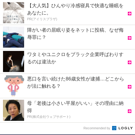
【大人気】ひんやり冷感寝具で快適な睡眠を
あなたに。
PR(アイリスプラザ)
障がい者の居眠り姿をネットに投稿、なぜ侮
辱罪に？
ワタミやユニクロをブラック企業呼ばわりす
るのは違法か
悪口を言い続けた86歳女性が逮捕…どこから
が法に触れる？
母「老後は小さい平屋がいい」その理由に納
得
PR(株式会社ウェブサポート)
Recommended by