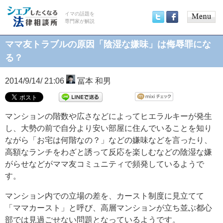
イマの話題を
専門家が解説
Main
Twitter
Facebook
menu
ママ友トラブルの原因「陰湿な嫌味」は侮辱罪にな
る？
2014/9/14/ 21:06
冨本 和男
マンションの階数や広さなどによってヒエラルキーが発生
し、大勢の前で自分より安い部屋に住んでいることを知り
ながら「お宅は何階なの？」などの嫌味などを言ったり、
高額なランチをわざと誘って反応を楽しむなどの陰湿な嫌
がらせなどがママ友コミュニティで頻発しているようで
す。
マンション内での立場の差を、カースト制度に見立てて
「ママカースト」と呼び、高層マンションが立ち並ぶ都心
部では見過ごせない問題となっているようです。