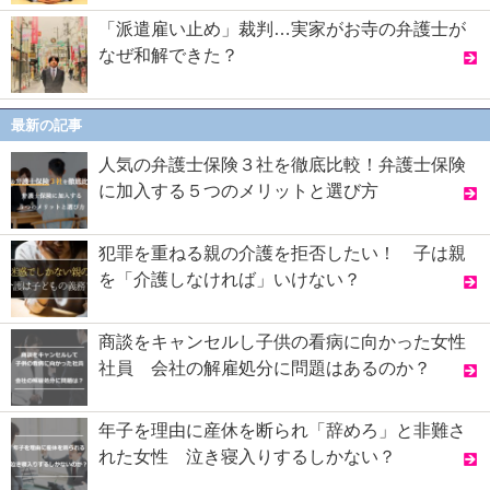
「派遣雇い止め」裁判…実家がお寺の弁護士が
なぜ和解できた？
最新の記事
人気の弁護士保険３社を徹底比較！弁護士保険
に加入する５つのメリットと選び方
犯罪を重ねる親の介護を拒否したい！ 子は親
を「介護しなければ」いけない？
商談をキャンセルし子供の看病に向かった女性
社員 会社の解雇処分に問題はあるのか？
年子を理由に産休を断られ「辞めろ」と非難さ
れた女性 泣き寝入りするしかない？