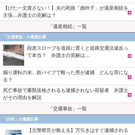
【びた一文渡さない！】夫の死後「婚外子」が遺産相続を
主張…弁護士の見解は？
「遺産相続」一覧
「交通事故」の最新記事
段差スロープを道路に置くと道路交通法違反っ
て本当？ 弁護士の見解は…
煽り運転の末、鉄パイプで殴った男が逮捕 どんな罪にな
る？
死亡事故で書類送検されるも逮捕されない容疑者 弁護士
がその理由を解説
「交通事故」一覧
「詐欺」の最新記事
【元警察官が教える】万引きはすぐ逮捕される