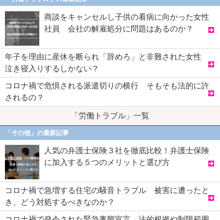
商談をキャンセルし子供の看病に向かった女性
社員 会社の解雇処分に問題はあるのか？
年子を理由に産休を断られ「辞めろ」と非難された女性
泣き寝入りするしかない？
コロナ禍で危惧される派遣切りの横行 そもそも法的に許
されるの？
「労働トラブル」一覧
「その他」の最新記事
人気の弁護士保険３社を徹底比較！弁護士保険
に加入する５つのメリットと選び方
コロナ禍で急増する住宅の騒音トラブル 被害に遭ったと
き、どう対処するべきなのか？
コロナ禍で発令された緊急事態宣言 法的根拠や制限範囲