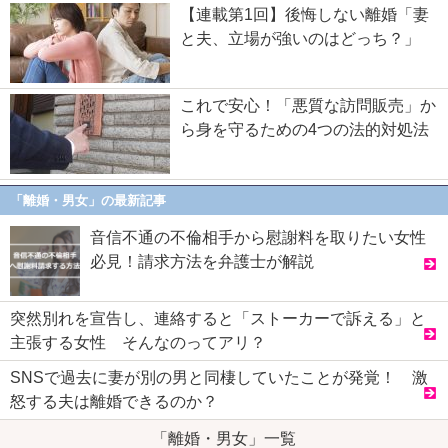
【連載第1回】後悔しない離婚「妻
と夫、立場が強いのはどっち？」
これで安心！「悪質な訪問販売」か
ら身を守るための4つの法的対処法
「離婚・男女」の最新記事
音信不通の不倫相手から慰謝料を取りたい女性
必見！請求方法を弁護士が解説
突然別れを宣告し、連絡すると「ストーカーで訴える」と
主張する女性 そんなのってアリ？
SNSで過去に妻が別の男と同棲していたことが発覚！ 激
怒する夫は離婚できるのか？
「離婚・男女」一覧