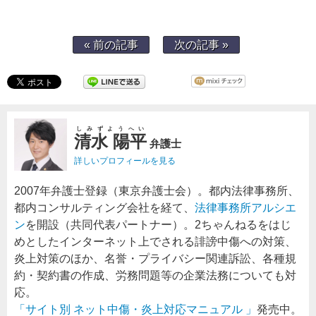
« 前の記事
次の記事 »
しみずようへい
清水 陽平
弁護士
詳しいプロフィールを見る
2007年弁護士登録（東京弁護士会）。都内法律事務所、
都内コンサルティング会社を経て、
法律事務所アルシエ
ン
を開設（共同代表パートナー）。2ちゃんねるをはじ
めとしたインターネット上でされる誹謗中傷への対策、
炎上対策のほか、名誉・プライバシー関連訴訟、各種規
約・契約書の作成、労務問題等の企業法務についても対
応。
「サイト別 ネット中傷・炎上対応マニュアル 」
発売中。