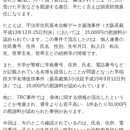
受けた不安などを慰謝する責任、平たく言えば損害賠償責
任になります。
たとえば、宇治市住民基本台帳データ漏洩事件（大阪高裁
平成13年12月 25日判決）においては、15,000円の慰謝料が
認められています。この事件で流出したのは、個人連番の
住民番号、住所、氏名、性別、生年月日、転入日、転出
先、世帯主名、世帯主との続柄等の情報です。
また、大学が警察に学籍番号、住所、氏名、電話番号など
が記載されている名簿を提供したことが問題となった早稲
田大学名簿提供事件（最高裁第2小法廷平成15年9月12日判
決）では、10,000円の慰謝料が認められています。
他に、TBC事件では、身体に関する情報が流出したという
ことが考慮され、通常よりも若干高い、1件あたり30,000円
の慰謝料が認められた事例があります。
今回は、今のところ確認されているのは、氏名、住所、電
話番語、子どもの生年月日・性別といった比較的単純な情