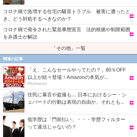
コロナ禍で急増する住宅の騒音トラブル 被害に遭ったと
き、どう対処するべきなのか？
コロナ禍で発令された緊急事態宣言 法的根拠や制限範囲
を弁護士が解説
「その他」一覧
関連の記事
「え、こんなセールやってたの？」80％OFF
以上が続々登場！Amazonの本気が...
PR(Amazon)
住民に暴言や盗撮も… 日本におけるシー・シ
ェパードの行動は表現の自由か、それとも...
低学歴は「門前払い」・・・学歴フィルター
って違法じゃないの？