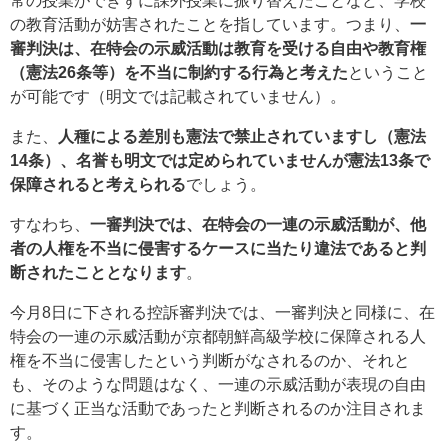
常の授業ができずに課外授業に振り替えたことなど、学校
の教育活動が妨害されたことを指しています。つまり、
一
審判決は、在特会の示威活動は教育を受ける自由や教育権
（憲法26条等）を不当に制約する行為と考えた
ということ
が可能です（明文では記載されていません）。
また、
人種による差別も憲法で禁止されていますし（憲法
14条）、名誉も明文では定められていませんが憲法13条で
保障されると考えられる
でしょう。
すなわち、
一審判決では、在特会の一連の示威活動が、他
者の人権を不当に侵害するケースに当たり違法であると判
断されたこととなります
。
今月8日に下される控訴審判決では、一審判決と同様に、在
特会の一連の示威活動が京都朝鮮高級学校に保障される人
権を不当に侵害したという判断がなされるのか、それと
も、そのような問題はなく、一連の示威活動が表現の自由
に基づく正当な活動であったと判断されるのか注目されま
す。