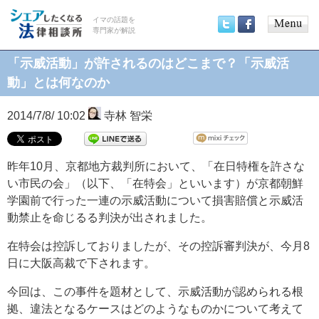
イマの話題を
専門家が解説
Main
Twitter
Facebook
menu
「示威活動」が許されるのはどこまで？「示威活
動」とは何なのか
2014/7/8/ 10:02
寺林 智栄
昨年10月、京都地方裁判所において、「在日特権を許さな
い市民の会」（以下、「在特会」といいます）が京都朝鮮
学園前で行った一連の示威活動について損害賠償と示威活
動禁止を命じるる判決が出されました。
在特会は控訴しておりましたが、その控訴審判決が、今月8
日に大阪高裁で下されます。
今回は、この事件を題材として、示威活動が認められる根
拠、違法となるケースはどのようなものかについて考えて