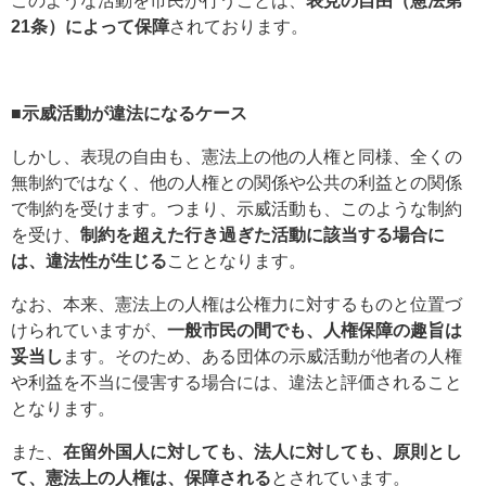
このような活動を市民が行うことは、
表見の自由（憲法第
21条）によって保障
されております。
■示威活動が違法になるケース
しかし、表現の自由も、憲法上の他の人権と同様、全くの
無制約ではなく、他の人権との関係や公共の利益との関係
で制約を受けます。つまり、示威活動も、このような制約
を受け、
制約を超えた行き過ぎた活動に該当する場合に
は、違法性が生じる
こととなります。
なお、本来、憲法上の人権は公権力に対するものと位置づ
けられていますが、
一般市民の間でも、人権保障の趣旨は
妥当し
ます。そのため、ある団体の示威活動が他者の人権
や利益を不当に侵害する場合には、違法と評価されること
となります。
また、
在留外国人に対しても、法人に対しても、原則とし
て、憲法上の人権は、保障される
とされています。