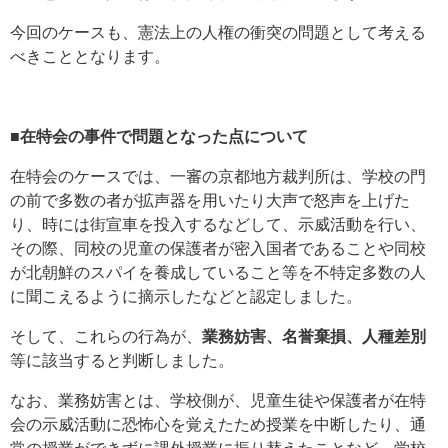
今回のケースも、憲法上の人権の衝突の問題として考える
べきこととなります。
■在特会の事件で問題となった点について
在特会のケースでは、一審の京都地方裁判所は、学校の門
の前で多数の者が拡声器を用いたり大声で怒声を上げた
り、時には街宣車を投入するなどして、示威活動を行い、
その際、同校の児童の保護者が密入国者であることや同校
が北朝鮮のスパイを養成していること等を不特定多数の人
に聞こえるように摘示したなどと認定しました。
そして、これらの行為が、
業務妨害、名誉棄損、人種差別
等に該当すると判断しました。
なお、業務妨害とは、学校側が、児童生徒や保護者が在特
会の示威活動に恐怖心を覚えたため授業を中断したり、通