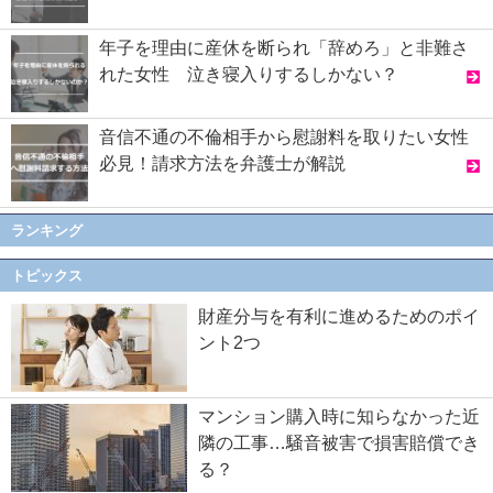
年子を理由に産休を断られ「辞めろ」と非難さ
れた女性 泣き寝入りするしかない？
音信不通の不倫相手から慰謝料を取りたい女性
必見！請求方法を弁護士が解説
ランキング
トピックス
財産分与を有利に進めるためのポイ
ント2つ
マンション購入時に知らなかった近
隣の工事…騒音被害で損害賠償でき
る？