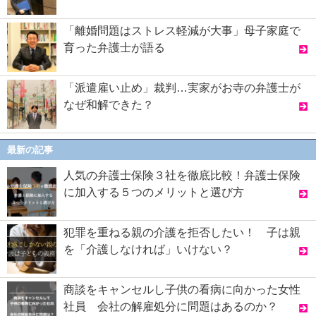
「離婚問題はストレス軽減が大事」母子家庭で
育った弁護士が語る
「派遣雇い止め」裁判…実家がお寺の弁護士が
なぜ和解できた？
最新の記事
人気の弁護士保険３社を徹底比較！弁護士保険
に加入する５つのメリットと選び方
犯罪を重ねる親の介護を拒否したい！ 子は親
を「介護しなければ」いけない？
商談をキャンセルし子供の看病に向かった女性
社員 会社の解雇処分に問題はあるのか？