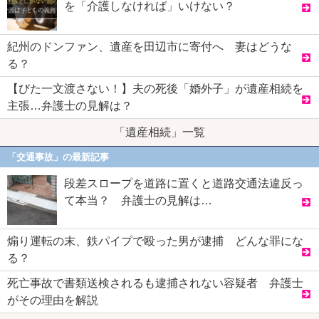
を「介護しなければ」いけない？
紀州のドンファン、遺産を田辺市に寄付へ 妻はどうな
る？
【びた一文渡さない！】夫の死後「婚外子」が遺産相続を
主張…弁護士の見解は？
「遺産相続」一覧
「交通事故」の最新記事
段差スロープを道路に置くと道路交通法違反っ
て本当？ 弁護士の見解は…
煽り運転の末、鉄パイプで殴った男が逮捕 どんな罪にな
る？
死亡事故で書類送検されるも逮捕されない容疑者 弁護士
がその理由を解説