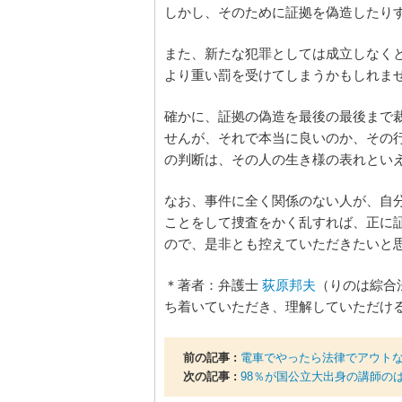
しかし、そのために証拠を偽造したり
また、新たな犯罪としては成立しなく
より重い罰を受けてしまうかもしれま
確かに、証拠の偽造を最後の最後まで
せんが、それで本当に良いのか、その
の判断は、その人の生き様の表れとい
なお、事件に全く関係のない人が、自
ことをして捜査をかく乱すれば、正に証
ので、是非とも控えていただきたいと
＊著者：弁護士
荻原邦夫
（りのは綜合
ち着いていただき、理解していただけ
前の記事 :
電車でやったら法律でアウトな
次の記事 :
98％が国公立大出身の講師の