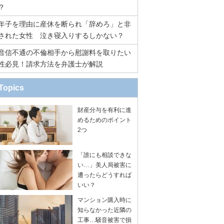
？
年子を理由に産休を断られ「辞めろ」と非
された女性 泣き寝入りするしかない？
音信不通の不倫相手から慰謝料を取りたい
性必見！請求方法を弁護士が解説
Topics
財産分与を有利に進
めるためのポイント
2つ
「誰にも相談できな
い…」美人局被害に
遭ったらどうすれば
いい？
マンション購入時に
知らなかった近隣の
工事…騒音被害で損