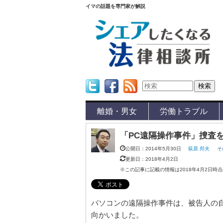
イマの話題を専門家が解説
Twitter
Facebook
Feed
離婚・男女
労働トラブル
「PC遠隔操作事件」捜査
公開日：2014年5月30日
荻原 邦夫
そ
更新日：2018年4月2日
※この記事に記載の情報は2018年4月2日時
パソコンの遠隔操作事件は、被告人の
向かいました。