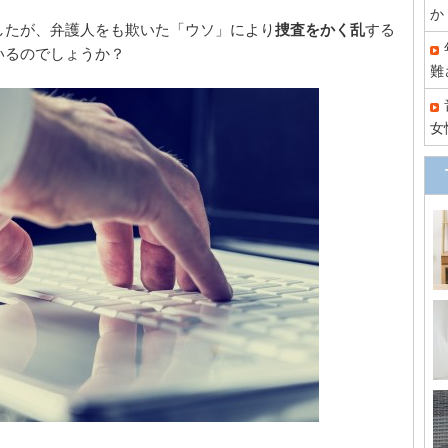
か
したが、弁護人をも欺いた「ウソ」により
捜査をかく乱
する
いるのでしょうか？
難
女