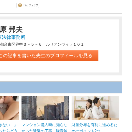
原 邦夫
原法律事務所
都台東区谷中３－５－６ ルリアンヴィラ１０１
この記事を書いた先生のプロフィールを見る
きない…」
マンション購入時に知らな
財産分与を有利に進めるた
ったらどう
かった近隣の工事…騒音被
めのポイント2つ