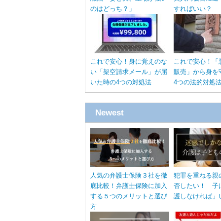
のはどっち？」
すればいい？
これで安心！身に覚えのな
これで安心！「
い「架空請求メール」が届
販売」から身を
いた時の4つの対処法
4つの法的対処
Newest
人気の弁護士保険３社を徹
犯罪を重ねる親
底比較！弁護士保険に加入
否したい！ 子
する５つのメリットと選び
護しなければ」
方