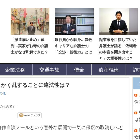
「派遣雇い止め」裁
銀行員から転身…異色
起業家を目指していた
判…実家がお寺の弁護
キャリアな弁護士の
弁護士が語る「依頼者
士がなぜ和解できた？
「交渉・折衝力」とは
の本音を聞き出すこ
と」の重要性とは？
企業法務
交通事故
借金
遺産相続
詐
をかく乱することに違法性は？
の他
保
点のものです
は
自作自演メールという意外な展開で一気に保釈の取消しへと
女