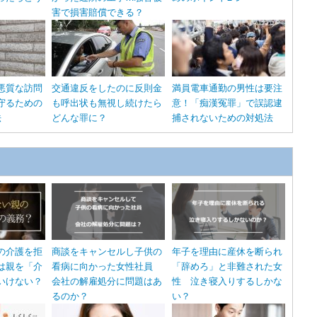
害で損害賠償できる？
悪質な訪問
交通違反をしたのに反則金
満員電車通勤の男性は要注
守るための
も呼出状も無視し続けたら
意！「痴漢冤罪」で誤認逮
法
どんな罪に？
捕されないための対処法
の介護を拒
商談をキャンセルし子供の
年子を理由に産休を断られ
は親を「介
看病に向かった女性社員
「辞めろ」と非難された女
いけない？
会社の解雇処分に問題はあ
性 泣き寝入りするしかな
るのか？
い？