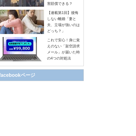
害賠償できる？
【連載第1回】後悔
しない離婚「妻と
夫、立場が強いのは
どっち？」
これで安心！身に覚
えのない「架空請求
メール」が届いた時
の4つの対処法
facebookページ