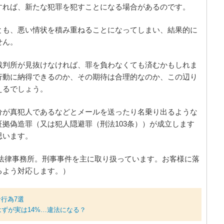
すれば、新たな犯罪を犯すことになる場合があるのです。
とも、悪い情状を積み重ねることになってしまい、結果的に
せん。
裁判所が見抜けなければ、罪を負わなくても済むかもしれま
行動に納得できるのか、その期待は合理的なのか、この辺り
えるでしょう。
分が真犯人であるなどとメールを送ったり名乗り出るような
拠偽造罪（又は犯人隠避罪（刑法103条））が成立します
思います。
法律事務所。刑事事件を主に取り扱っています。お客様に落
るよう対応します。）
行為7選
はずが実は14%…違法になる？