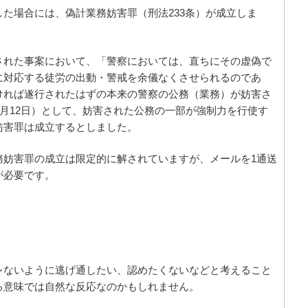
た場合には、偽計業務妨害罪（刑法233条）が成立しま
された事案において、「警察においては、直ちにその虚偽で
に対応する徒労の出動・警戒を余儀なくさせられるのであ
ければ遂行されたはずの本来の警察の公務（業務）が妨害さ
3月12日）として、妨害された公務の一部が強制力を行使す
妨害罪は成立するとしました。
務妨害罪の成立は限定的に解されていますが、メールを1通送
が必要です。
レないように逃げ通したい、認めたくないなどと考えること
る意味では自然な反応なのかもしれません。