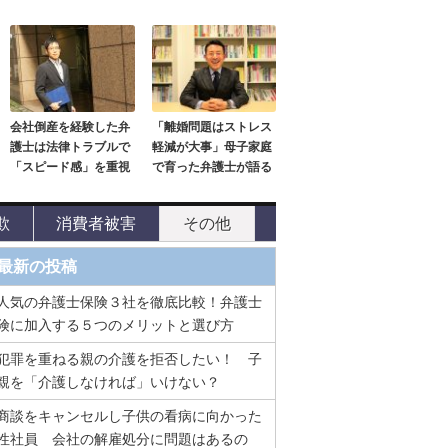
会社倒産を経験した弁
「離婚問題はストレス
護士は法律トラブルで
軽減が大事」母子家庭
「スピード感」を重視
で育った弁護士が語る
欺
消費者被害
その他
最新の投稿
人気の弁護士保険３社を徹底比較！弁護士
険に加入する５つのメリットと選び方
犯罪を重ねる親の介護を拒否したい！ 子
親を「介護しなければ」いけない？
商談をキャンセルし子供の看病に向かった
性社員 会社の解雇処分に問題はあるの