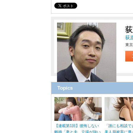
荻
荻
東京
Topics
【連載第1回】後悔しない
「誰にも相談で
離婚「妻と夫、立場が強い
美人局被害に遭